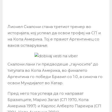
Лионел Скалони стана третиот тренер во
историјата, кој успеал да освои трофеј на СП и
на Копа Америка. Тој е првиот Аргентинец со
ваков остварување.
Скалони лани ги предводеше „гаучосите“ до
титулата во Копа Америка, во финалето
Аргентина го победи Бразил со 1:0, а синоча го
освои Мундијалот во Катар.
Пред него тоа успеаја да го направат
Бразилците, Марио Загал (СП 1970, Копа
Америка 1997) и Карлос Алберто Пареира (СП