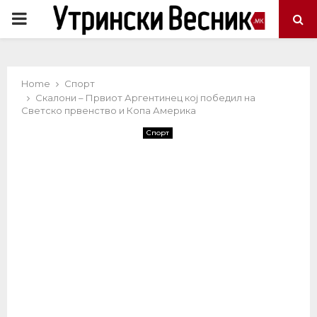
PRIMARY
MENU
Home
Спорт
Скалони – Првиот Аргентинец кој победил на
Светско првенство и Копа Америка
Спорт