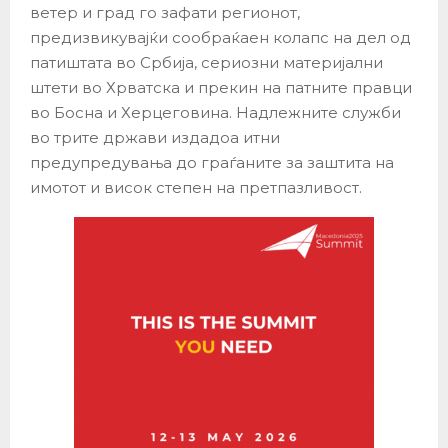
ветер и град го зафати регионот,
предизвикувајќи сообраќаен колапс на дел од
патиштата во Србија, сериозни материјални
штети во Хрватска и прекин на патните правци
во Босна и Херцеговина. Надлежните служби
во трите држави издадоа итни
предупредувања до граѓаните за заштита на
имотот и висок степен на претпазливост.