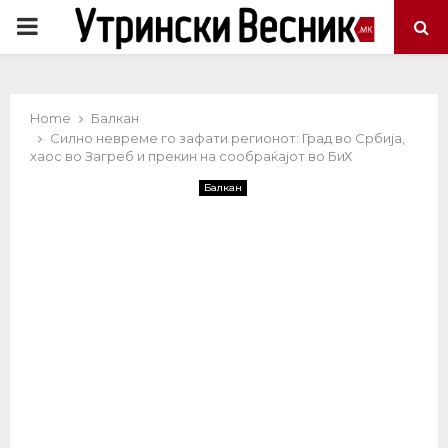
PRIMARY
MENU
Home
Балкан
Силно невреме го зафати регионот: Град во Србија,
хаос во Загреб и прекин на сообраќајот во БиХ
Балкан