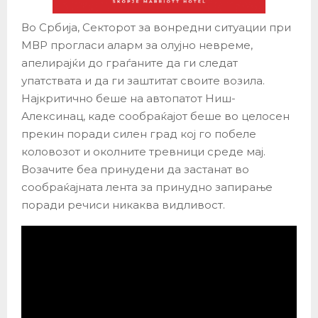
Во Србија, Секторот за вонредни ситуации при
МВР прогласи аларм за олујно невреме,
апелирајќи до граѓаните да ги следат
упатствата и да ги заштитат своите возила.
Најкритично беше на автопатот Ниш-
Алексинац, каде сообраќајот беше во целосен
прекин поради силен град кој го побеле
коловозот и околните тревници среде мај.
Возачите беа принудени да застанат во
сообраќајната лента за принудно запирање
поради речиси никаква видливост.