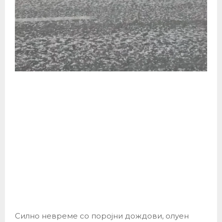
Силно невреме со поројни дождови, олуен