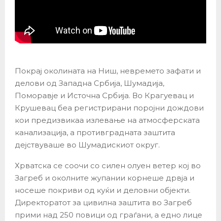
Покрај околината на Ниш, невремето зафати и
делови од Западна Србија, Шумадија,
Поморавје и Источна Србија. Во Крагуевац и
Крушевац беа регистрирани поројни дождови
кои предизвикаа излевање на атмосферската
канализација, а противградната заштита
дејствуваше во Шумадискиот округ.
Хрватска се соочи со силен олуен ветер кој во
Загреб и околните жупании корнеше дрвја и
носеше покриви од куќи и деловни објекти.
Директоратот за цивилна заштита во Загреб
прими над 250 повици од граѓани, а едно лице