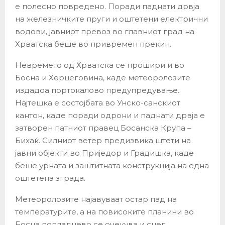
е полесно повредено. Поради паднати дрвја
на железничките пруги и оштетени електрични
водови, јавниот превоз во главниот град на
Хрватска беше во привремен прекин.
Невремето од Хрватска се прошири и во
Босна и Херцеговина, каде метеоролозите
издадоа портокалово предупредување.
Најтешка е состојбата во Унско-санскиот
кантон, каде поради одрони и паднати дрвја е
затворен патниот правец Босанска Крупа –
Бихаќ. Силниот ветер предизвика штети на
јавни објекти во Приједор и Градишка, каде
беше урната и заштитната конструкција на една
оштетена зграда.
Метеоролозите најавуваат остар пад на
температурите, а на повисоките планини во
Босна попладнево се очекува и снег.