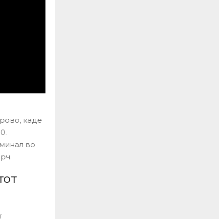
ерово, каде
0.
рминал во
рч.
тот
т