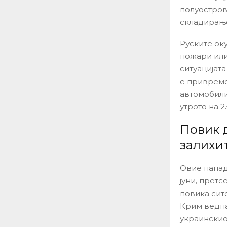
полуостров
складирање
Руските ок
пожари или 
ситуацијата
е привреме
автомобили
утрото на 23
Повик д
залихи
Овие напад
јуни, прет
повика сит
Крим ведна
украинскио