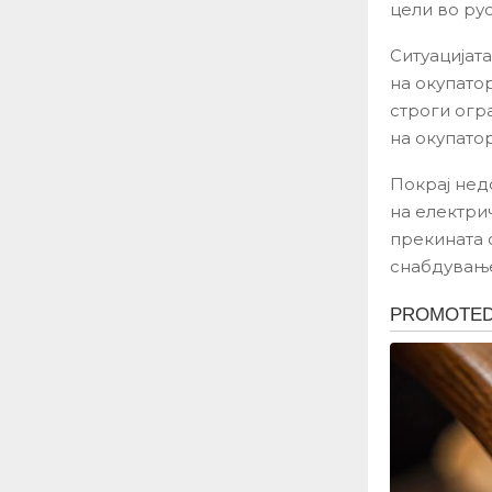
цели во ру
Ситуацијат
на окупато
строги огр
на окупато
Покрај нед
на електрич
прекината 
снабдување