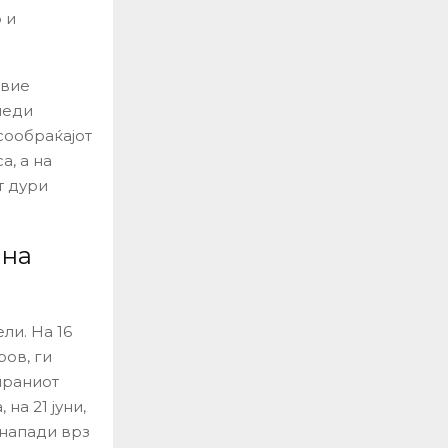
 и
овие
леди
 сообраќајот
а, а на
т дури
 на
ли. На 16
ров, ги
ираниот
на 21 јуни,
напади врз