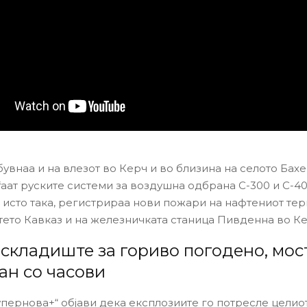
увнаа и на влезот во Керч и во близина на селото Бах
ѓаат руските системи за воздушна одбрана С-300 и С-40
, исто така, регистрираа нови пожари на нафтениот те
ето Кавказ и на железничката станица Пивденна во Ке
 складиште за гориво погодено, мос
ан со часови
упернова+“ објави дека експлозиите го потресле целио