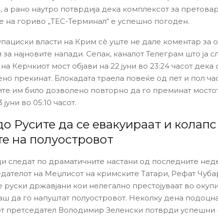
, а рано наутро потврдија дека комплексот за претовар
 на гориво „ТЕС-Терминал“ е успешно погоден.
упациски власти на Крим сè уште не дале коментар за 
за најновите напади. Сепак, каналот Телеграм што ја с
 на Керчкиот мост објави на 22 јуни во 23:24 часот дека
но прекинат. Блокадата траела повеќе од пет и пол час
те им било дозволено повторно да го преминат мосто
 јуни во 05:10 часот.
о Русите да се евакуираат и колапс
те на полуостровот
и следат по драматичните настани од последните неде
седателот на Меџлисот на кримските Татари, Рефат Чуба
е руски државјани кои нелегално престојуваат во окуп
ш да го напуштат полуостровот. Неколку дена подоцна, 
т претседател Володимир Зеленски потврди успешни 