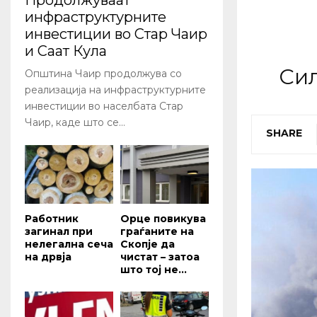
Продолжуваат
инфраструктурните
инвестиции во Стар Чаир
и Саат Кула
Сил
Општина Чаир продолжува со
реализација на инфраструктурните
инвестиции во населбата Стар
Чаир, каде што се...
SHARE
Работник
Орце повикува
загинал при
граѓаните на
нелегална сеча
Скопје да
на дрвја
чистат – затоа
што тој не...