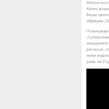
Mоќни експ
Крим, доде
беше целос
објавува „У
Повикувајќ
„Супернова
медиумите 
региони. „
нови жариш
удар на 21 ј