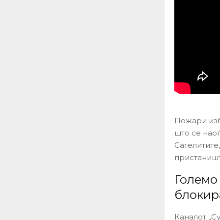
Пожари изб
што се нао
Сателитите
пристаништ
Големо
блокир
Каналот „С