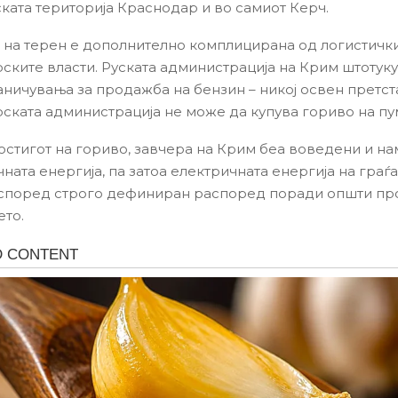
ската територија Краснодар и во самиот Керч.
а на терен е дополнително комплицирана од логистичк
рските власти. Руската администрација на Крим штотук
аничувања за продажба на бензин – никој освен претс
рската администрација не може да купува гориво на пу
остигот на гориво, завчера на Крим беа воведени и н
ната енергија, па затоа електричната енергија на граѓ
според строго дефиниран распоред поради општи пр
то.