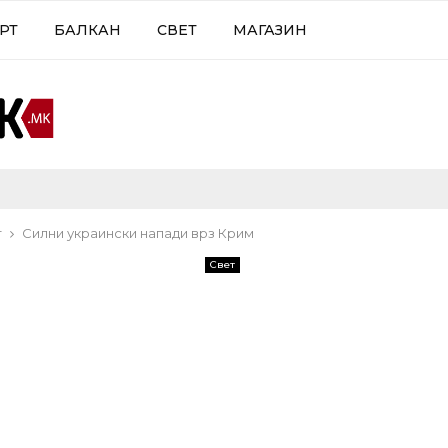
РТ
БАЛКАН
СВЕТ
МАГАЗИН
т
Силни украински напади врз Крим
Свет