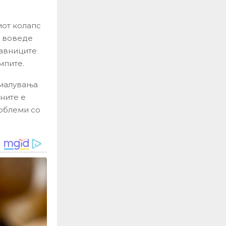
иот колапс
у воведе
тавниците
мпите.
амалувања
аните е
облеми со