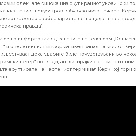
лозии одекнале синоќа низ окупираниот украински по
ка низ целиот полуостров избувнаа низа пожари. Керч
но затворен за сообраќај во текот на целата ноќ порад
краинска правда“.
и се на информации од каналите на Телеграм „Кримски
+“ и оперативниот информативен канал на мостот Керч
известуваат дека ударите биле почувствувани во неко
Кримски ветер“ потврди, анализирајќи сателитски снимк
та еруптирале на нафтениот терминал Керч, кој гори 
уни.