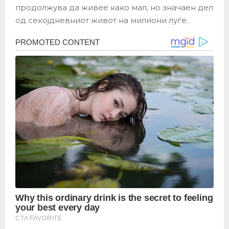
продолжува да живее како мал, но значаен дел
од секојдневниот живот на милиони луѓе.