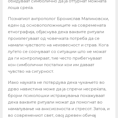
обидуваат симболично да ја оттурнат можната
лоша среќа.
Познатиот антрополог Бронислав Малиновски,
еден од основоположниците на современата
етнографија, објаснува дека ваквите ритуали
произлегуваат од човечката потреба да се
намали чувството на неизвесност и страв. Кога
луѓето се соочуваат со ситуации што не можат
да ги контролираат, тие често прибегнуваат
кон симболични постапки кои им даваат
чувство на сигурност.
Иако науката не потврдува дека чукањето во
дрво навистина може да ја спречи несреќата,
бројни психолошки истражувања покажуваат
дека ваквите ритуали можат да помогнат во
намалување на анксиозноста и стресот. Затоа, и
во современиот свет, овој древен обичај