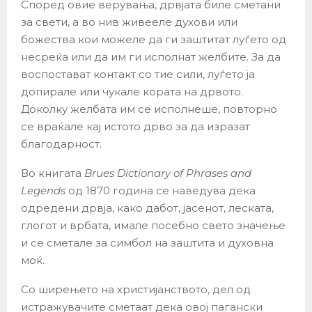
Според овие верувања, дрвјата биле сметани
за свети, а во нив живееле духови или
божества кои можеле да ги заштитат луѓето од
несреќа или да им ги исполнат желбите. За да
воспостават контакт со тие сили, луѓето ја
допирале или чукале кората на дрвото.
Доколку желбата им се исполнеше, повторно
се враќале кај истото дрво за да изразат
благодарност.
Во книгата
Brues Dictionary of Phrases and
Legends
од 1870 година се наведува дека
одредени дрвја, како дабот, јасенот, леската,
глогот и врбата, имале посебно свето значење
и се сметале за симбол на заштита и духовна
моќ.
Со ширењето на христијанството, дел од
истражувачите сметаат дека овој пагански