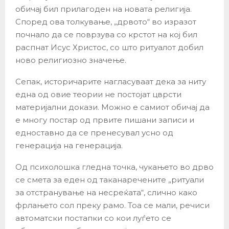
обичај бил прилагоден на новата религија.
Според ова толкување, „дрвото“ во изразот
почнало да се поврзува со крстот на кој бил
распнат Исус Христос, со што ритуалот добил
ново религиозно значење.
Сепак, историчарите нагласуваат дека за ниту
една од овие теории не постојат цврсти
материјални докази. Можно е самиот обичај да
е многу постар од првите пишани записи и
едноставно да се пренесувал усно од
генерација на генерација.
Од психолошка гледна точка, чукањето во дрво
се смета за еден од таканаречените „ритуали
за отстранување на несреќата“, слично како
фрлањето сол преку рамо. Тоа се мали, речиси
автоматски постапки со кои луѓето се