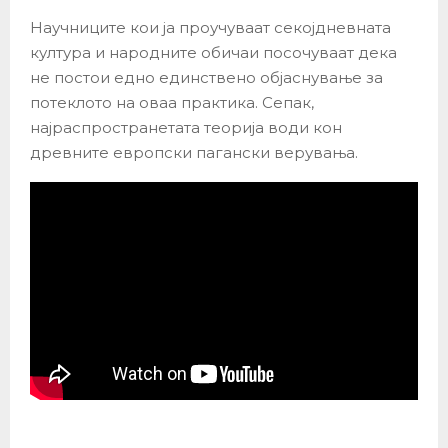
Научниците кои ја проучуваат секојдневната
култура и народните обичаи посочуваат дека
не постои едно единствено објаснување за
потеклото на оваа практика. Сепак,
најраспространетата теорија води кон
древните европски пагански верувања.