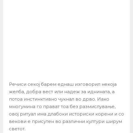
Речиси секој барем еднаш изговорил некоја
желба, добра вест или надеж за иднината, а
потоа инстинктивно чукнал во дрво. Иако
многумина го прават тоа без размислување,
овој ритуал има длабоки историски корени и со
векови е присутен во различни култури ширум
светот.