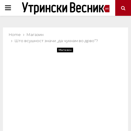
PRIMARY
MENU
Home
Магазин
Што всушност значи „да чукнам во дрво“?
Магазин