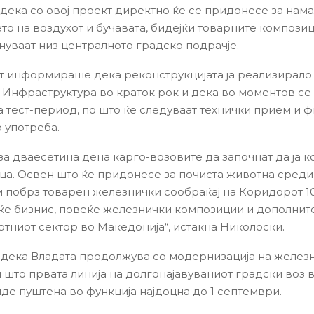
и дека со овој проект директно ќе се придонесе за нам
то на воздухот и бучавата, бидејќи товарните компози
нуваат низ централното градско подрачје.
 информираше дека реконструкцијата ја реализирало
Инфраструктура во краток рок и дека во моментов се
 тест-период, по што ќе следуваат технички прием и 
 употреба.
за дваесетина дена карго-возовите да започнат да ја к
ца. Освен што ќе придонесе за почиста животна средин
 побрз товарен железнички сообраќај на Коридорот 10
ќе бизнис, повеќе железнички композиции и дополнит
ртниот сектор во Македонија“, истакна Николоски.
 и дека Владата продолжува со модернизација на желез
и што првата линија на долгонајавуваниот градски воз 
иде пуштена во функција најдоцна до 1 септември.