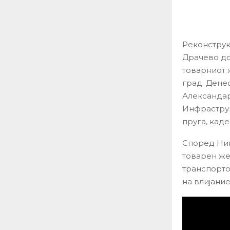
Реконструк
Драчево до
товарниот 
град. Дене
Александар
Инфраструк
пруга, кад
Според Ник
товарен же
транспорто
на влијани