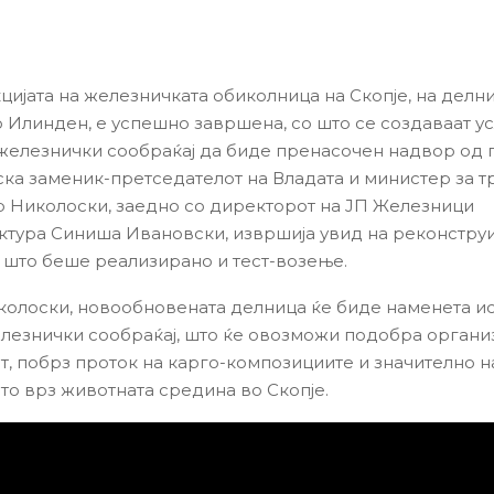
цијата на железничката обиколница на Скопје, на делн
 Илинден, е успешно завршена, со што се создаваат у
железнички сообраќај да биде пренасочен надвор од 
ска заменик-претседателот на Владата и министер за 
 Николоски, заедно со директорот на ЈП Железници
тура Синиша Ивановски, извршија увид на реконстру
е што беше реализирано и тест-возење.
олоски, новообновената делница ќе биде наменета ис
лезнички сообраќај, што ќе овозможи подобра организ
т, побрз проток на карго-композициите и значително 
ето врз животната средина во Скопје.