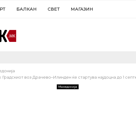
РТ
БАЛКАН
СВЕТ
МАГАЗИН
едонија
: Градскиот воз Драчево–Илинден ќе стартува најдоцна до 1 сеп
Македонија