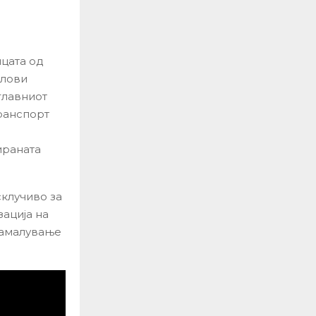
ицата од
слови
главниот
транспорт
ираната
клучиво за
ација на
намалување