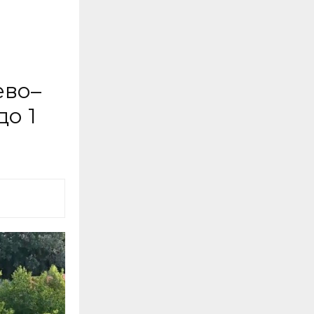
ево–
до 1