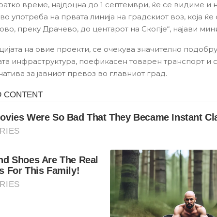
ратко време, најдоцна до 1 септември, ќе се видиме и 
о употреба на првата линија на градскиот воз, која ќе
во, преку Драчево, до центарот на Скопје“, најави мин
цијата на овие проекти, се очекува значително подобр
та инфраструктура, поефикасен товарен транспорт и
атива за јавниот превоз во главниот град.