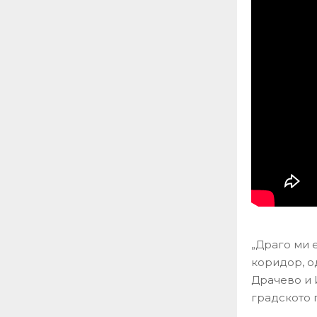
„Драго ми 
коридор, о
Драчево и 
градското п