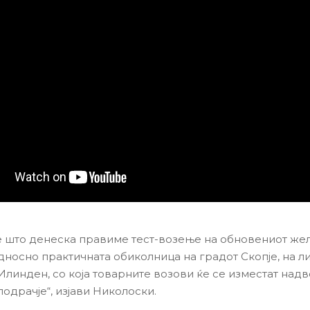
е што денеска правиме тест-возење на обновениот же
дносно практичната обиколница на градот Скопје, на ли
Илинден, со која товарните возови ќе се изместат над
одрачје“, изјави Николоски.