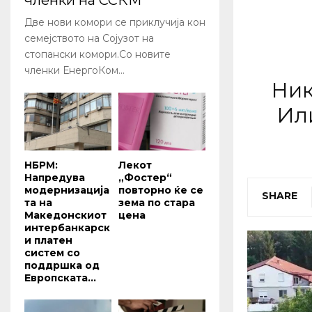
членки на ССКМ
Две нови комори се приклучија кон
семејството на Сојузот на
стопански комори.Со новите
членки ЕнергоКом...
Ник
Или
НБРМ:
Лекот
Напредува
„Фостер“
модернизација
повторно ќе се
SHARE
та на
зема по стара
Македонскиот
цена
интербанкарск
и платен
систем со
поддршка од
Европската...