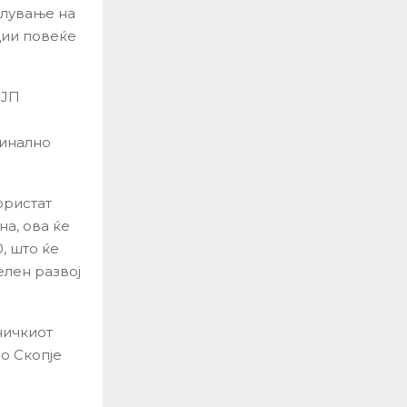
алување на
ции повеќе
 ЈП
финално
ористат
а, ова ќе
, што ќе
елен развој
ничкиот
во Скопје