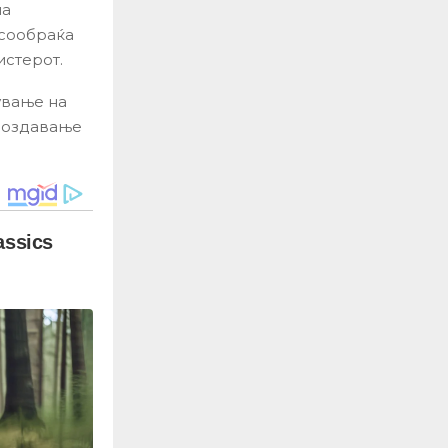
на
 сообраќа
истерот.
ување на
 создавање