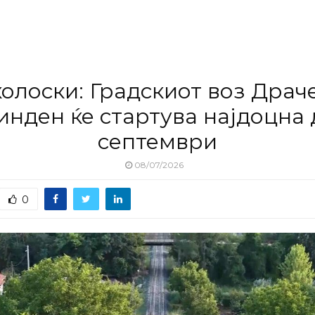
олоски: Градскиот воз Драч
нден ќе стартува најдоцна 
септември
08/07/2026
0