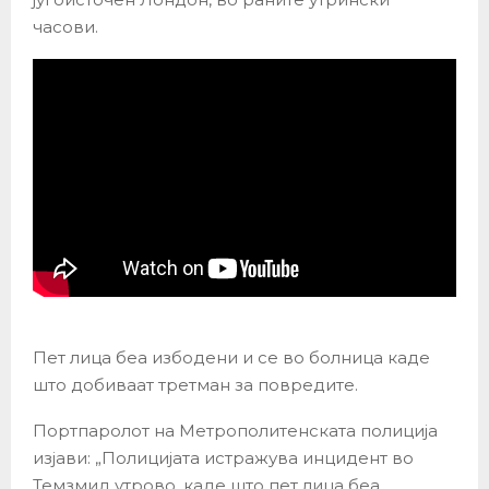
часови.
Пет лица беа избодени и се во болница каде
што добиваат третман за повредите.
Портпаролот на Метрополитенската полиција
изјави: „Полицијата истражува инцидент во
Темзмид утрово, каде што пет лица беа