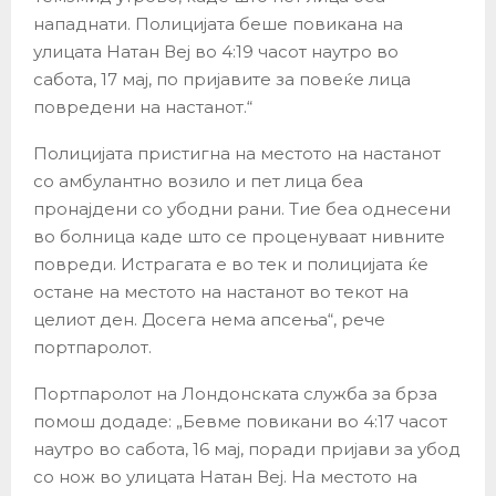
нападнати. Полицијата беше повикана на
улицата Натан Веј во 4:19 часот наутро во
сабота, 17 мај, по пријавите за повеќе лица
повредени на настанот.“
Полицијата пристигна на местото на настанот
со амбулантно возило и пет лица беа
пронајдени со убодни рани. Тие беа однесени
во болница каде што се проценуваат нивните
повреди. Истрагата е во тек и полицијата ќе
остане на местото на настанот во текот на
целиот ден. Досега нема апсења“, рече
портпаролот.
Портпаролот на Лондонската служба за брза
помош додаде: „Бевме повикани во 4:17 часот
наутро во сабота, 16 мај, поради пријави за убод
со нож во улицата Натан Веј. На местото на