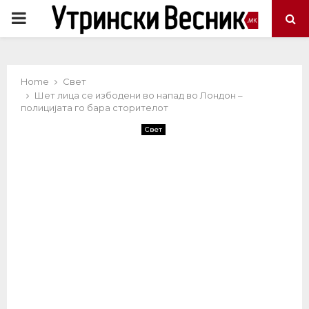
PRIMARY
MENU
Home
Свет
Шет лица се избодени во напад во Лондон –
полицијата го бара сторителот
Свет