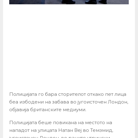
Полицијата го бара сторителот откако пет лица
беа избодени на забава во југоисточен Лондон,
објавија британските медиуми.
Полицијата беше повикана на местото на
нападот на улицата Натан Веј во Темзмид,
југоисточен Лондон, во раните утрински