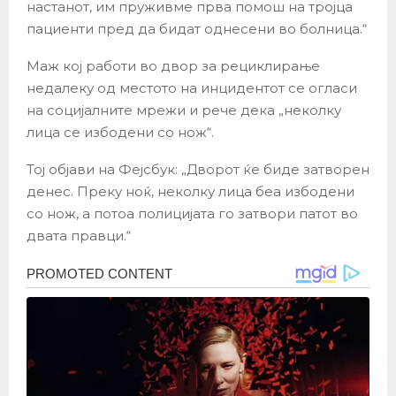
настанот, им пруживме прва помош на тројца
пациенти пред да бидат однесени во болница.“
Маж кој работи во двор за рециклирање
недалеку од местото на инцидентот се огласи
на социјалните мрежи и рече дека „неколку
лица се избодени со нож“.
Тој објави на Фејсбук: „Дворот ќе биде затворен
денес. Преку ноќ, неколку лица беа избодени
со нож, а потоа полицијата го затвори патот во
двата правци.“