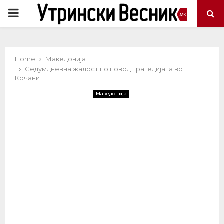
PRIMARY
MENU
Home
Македонија
Седумдневна жалост по повод трагедијата во
Кочани
Македонија