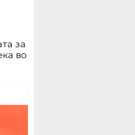
ата за
ека во