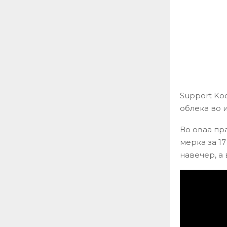
Support Koc
облека во и
Во оваа пр
мерка за 1
навечер, а