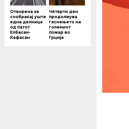
Отворена за
Четврти ден
сообраќај уште
продолжува
една делница
гаснењето на
од патот
големиот
Елбасан-
пожар во
Ќафасан
Грција