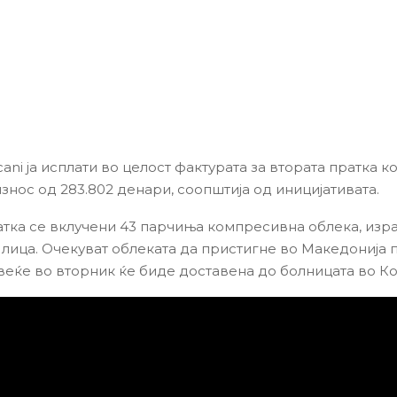
ani ја исплати во целост фактурата за втората пратка 
знос од 283.802 денари, соопштија од иницијативата.
атка се вклучени 43 парчиња компресивна облека, изр
7 лица. Очекуват облеката да пристигне во Македонија
 веќе во вторник ќе биде доставена до болницата во Ко