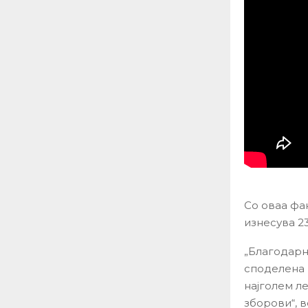
Со оваа фа
изнесува 23
„Благодарно
споделена 
најголем ле
зборови“, в