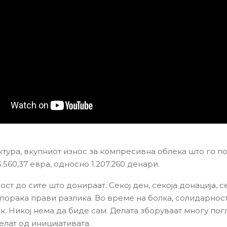
ктура, вкупниот износ за компресивна облека што го 
.560,37 евра, односно 1.207.260 денари.
ст до сите што донираат. Секој ден, секоја донација, с
порака прави разлика. Во време на болка, солидарност
к. Никој нема да биде сам. Делата зборуваат многу пог
елат од иницијативата.