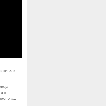
покривме
екоја
а е
ласно од