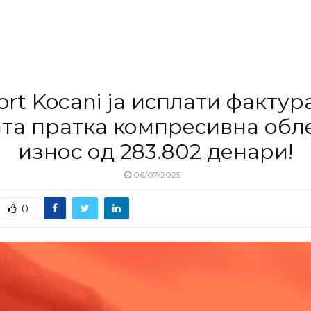
rt Kocani ја исплати фактур
та пратка компресивна обл
износ од 283.802 денари!
06/07/2025
0