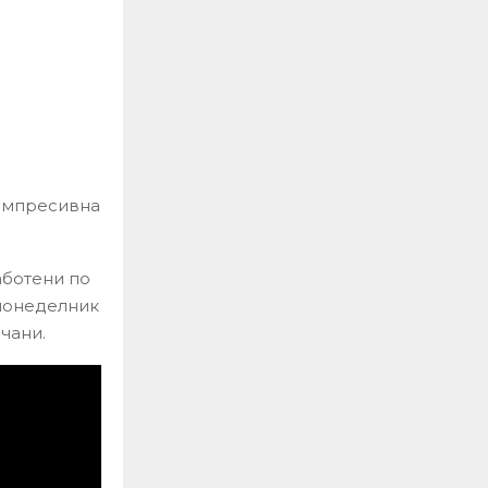
компресивна
аботени по
 понеделник
чани.