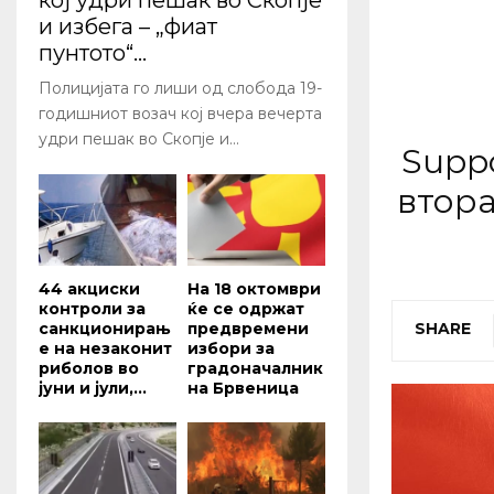
кој удри пешак во Скопје
и избега – „фиат
пунтото“...
Полицијата го лиши од слобода 19-
годишниот возач кој вчера вечерта
удри пешак во Скопје и...
Suppo
втора
44 акциски
На 18 октомври
контроли за
ќе се одржат
санкционирањ
предвремени
SHARE
е на незаконит
избори за
риболов во
градоначалник
јуни и јули,...
на Брвеница