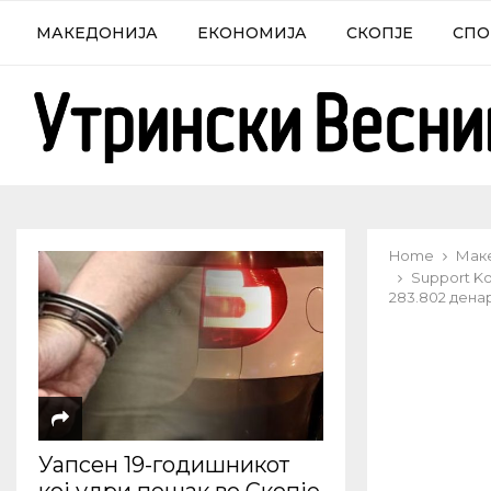
МАКЕДОНИЈА
ЕКОНОМИЈА
СКОПЈЕ
СПО
Home
Мак
Support Ko
283.802 дена
Уапсен 19-годишникот