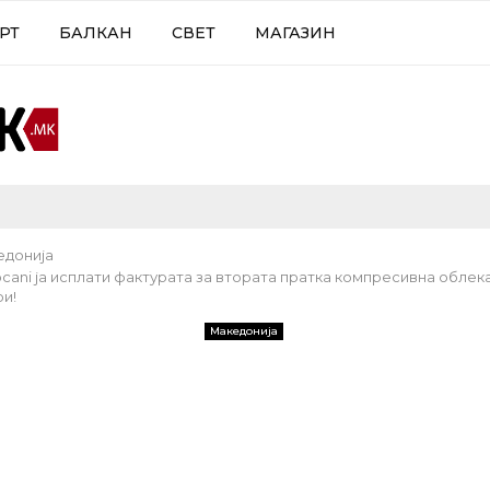
РТ
БАЛКАН
СВЕТ
МАГАЗИН
едонија
cani ја исплати фактурата за втората пратка компресивна облека
ри!
Македонија