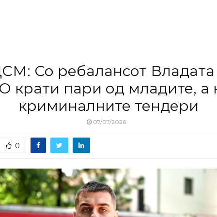
СМ: Со ребалансот Владата
 крати пари од младите, а 
криминалните тендери
07/07/2026
0