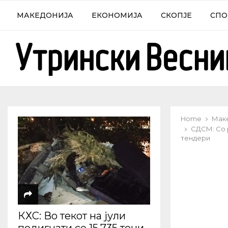
МАКЕДОНИЈА
ЕКОНОМИЈА
СКОПЈЕ
СПО
Home
Мак
СДСМ: Со 
тендери
КХС: Во текот на јули