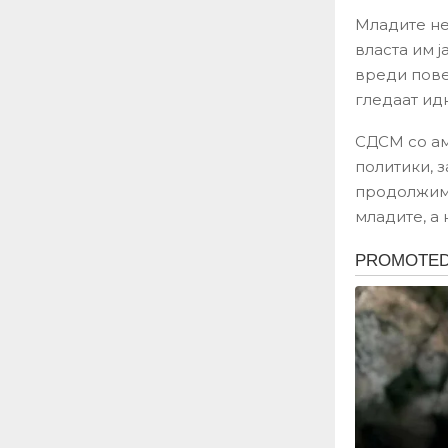
Младите не 
власта им 
вреди пове
гледаат ид
СДСМ со ам
политики, з
продолжиме
младите, а