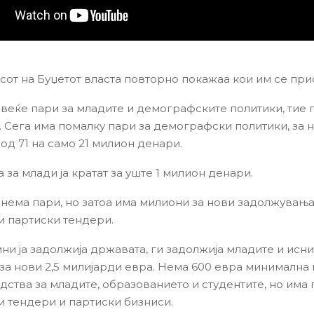
сот на Буџетот власта повторно покажаа кои им се при
веќе пари за младите и демографските политики, тие г
. Сега има помалку пари за демографски политики, за 
од 71 на само 21 милион денари.
за млади ја кратат за уште 1 милион денари.
 нема пари, но затоа има милиони за нови задолжувања
 партиски тендери.
ни ја задолжија државата, ги задолжија младите и исн
за нови 2,5 милијарди евра. Нема 600 евра минимална 
дства за младите, образованието и студентите, но има 
 тендери и партиски бизниси.