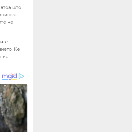
затоа што
 книшка
ите не
ите
нието. Ќе
а во