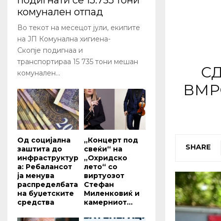
подигнати се 15.735 тони
комунален отпад
Во текот на месецот јули, екипите
на ЈП Комунална хигиена-
Скопје подигнаа и
транспортираа 15 735 тони мешан
СД
комунален...
ВМРО
Од социјална
„Концерт под
SHARE
заштита до
свеќи“ на
инфраструктур
„Охридско
а: Ребалансот
лето“ со
ја менува
виртуозот
распределбата
Стефан
на буџетските
Миленковиќ и
средства
камерниот...