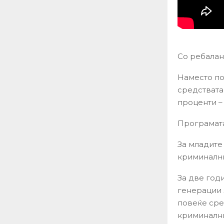
Со ребалан
Наместо по
средствата
проценти – 
Програмата 
За младите
криминални
За две годи
генерации 
повеќе сре
криминални