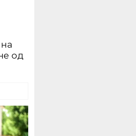
 на
не од