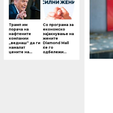
Трамп им
Со програма за
порача на
економско
нафтените
зајакнување на
компании
жените
„веднаш“ да ги
Diamond Mall
намалат
ќе го
цените на...
одбележи...