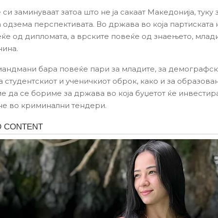
си заминуваат затоа што не ја сакаат Македонија, туку 
ја одзема перспективата. Во држава во која партиската
ќе од дипломата, а врските повеќе од знаењето, млад
нина.
андмани бара повеќе пари за младите, за демографск
а студентскиот и ученичкиот оброк, како и за образова
 да се бориме за држава во која буџетот ќе инвестир
 не во криминални тендери.