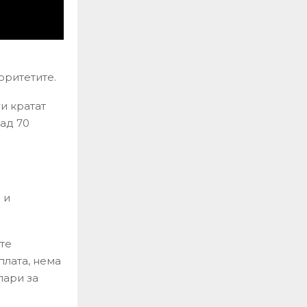
оритетите.
и кратат
над 70
 и
ите
плата, нема
пари за