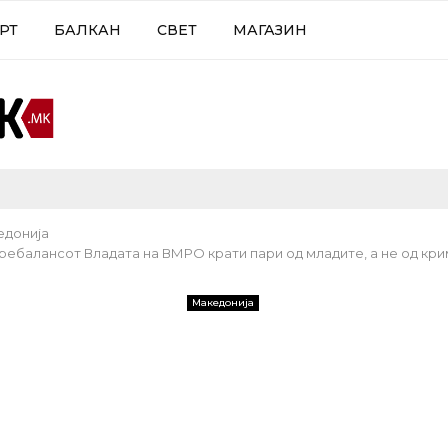
РТ
БАЛКАН
СВЕТ
МАГАЗИН
едонија
ребалансот Владата на ВМРО крати пари од младите, а не од кр
Македонија