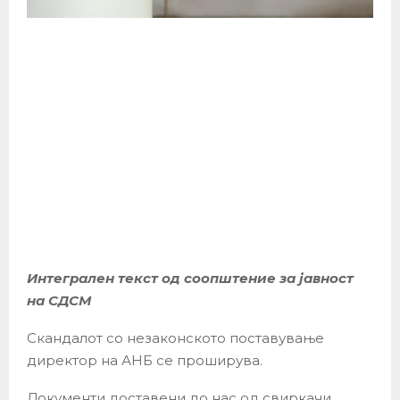
Интегрален текст од соопштение за јавност
на СДСМ
Скандалот со незаконското поставување
директор на АНБ се проширува.
Документи доставени до нас од свиркачи