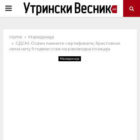
PRIMARY
MENU
Home
Македонија
СДСМ: Освен лажните сертификати, Христовски
нема ниту 5 години стаж на раководна позиција
Македонија