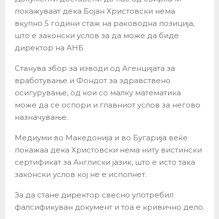
покажуваат дека Бојан Христовски нема
вкупно 5 години стаж на раководна позиција,
што е законски услов за да може да биде
директор на АНБ
Станува збор за изводи од Агенцијата за
вработување и Фондот за здравствено
осигурување, од кои со малку математика
може да се оспори и главниот услов за негово
назначување.
Медиуми во Македонија и во Бугарија веќе
покажаа дека Христовски нема ниту вистински
сертификат за Англиски јазик, што е исто така
законски услов кој не е исполнет.
За да стане директор свесно употребил
фалсификуван документ и тоа е кривично дело.