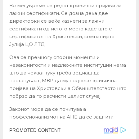
Во меѓувреме се редат кривични пријави за
лажни сертификати. Се дозна дека две
директорки се веќе казнети за лажни
сертификати од истото место каде што е
сертификатот на Христовски, компанијата
Јулија ЦО ЛТД.
Ова се премногу спорни моменти и
незаконитости и надлежните институции нема
што да чекаат туку треба веднаш да
постапуваат, МВР да му поднесе кривична
пријава на Христовски а Обвинителството што
побрзо да го расчисти целиот случај.
Законот мора да се почитува а
професионализмот на АНБ да се заштити.