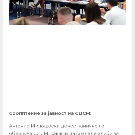
Соопптение за јавност на СДСМ:
Антонио Милошоски денес панично го
обвинува СДСМ, сакајќи да создаде алиби за