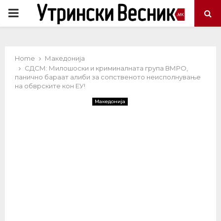
PRIMARY
MENU
Home
Македонија
СДСМ: Милошоски и криминалната група ВМРО,
панично бараат алиби за сопственото неисполнување
на обврските кон ЕУ!
Македонија