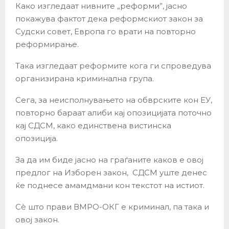
Како изгледаат нивните „реформи”, јасно
покажува фактот дека реформскиот закон за
Судски совет, Европа го врати на повторно
реформирање.
Така изгледаат реформите кога ги спроведува
организирана криминална група.
Сега, за неисполнувањето на обврските кон ЕУ,
повторно бараат алиби кај опозицијата поточно
кај СДСМ, како единствена вистинска
опозиција.
За да им биде јасно на граѓаните каков е овој
предлог на Изборен закон, СДСМ уште денес
ќе поднесе амамдмани кон текстот на истиот.
Сè што прави ВМРО-ОКГ е криминал, па така и
овој закон.