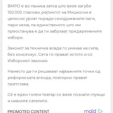
ВМРО е во паника затоа што веќе загуби
150.000 гласови, рејтингот на Мицкоски е
целосно урнат поради секојдневните лаги,
пари нема, па единственото што им
преостанува е да ги забрзаат предвремените
избори.
Законот за техничка влада го укинаа на сила,
без консензус. Сега го прават истото и со
Изборниот законик.
Наместо да ги решаваат најважните точки од
реформската агенда, повторно прават
претстава.
Сè е еден голем театар со веќе познати глумци
и нивните сателити.