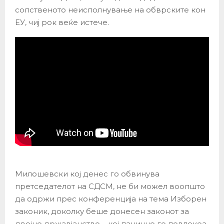
сопственото неисполнување на обврските кон
ЕУ, чиј рок веќе истече.
Милошевски кој денес го обвинува
претседателот на СДСМ, не би можел воопшто
да одржи прес конференција на тема Изборен
законик, доколку беше донесен законот за
двојно државјанство – кој панично го повлекоа