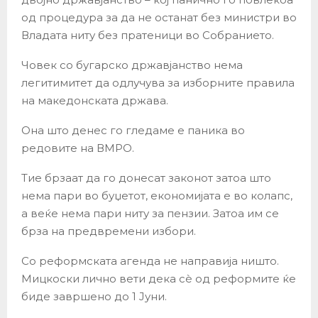
од процедура за да не останат без министри во
Владата ниту без пратеници во Собранието.
Човек со бугарско државјанство нема
легитимитет да одлучува за изборните правила
на македонската држава.
Она што денес го гледаме е паника во
редовите на ВМРО.
Тие брзаат да го донесат законот затоа што
нема пари во буџетот, економијата е во колапс,
а веќе нема пари ниту за пензии. Затоа им се
брза на предвремени избори.
Со реформската агенда не направија ништо.
Мицкоски лично вети дека сè од реформите ќе
биде завршено до 1 Јуни.