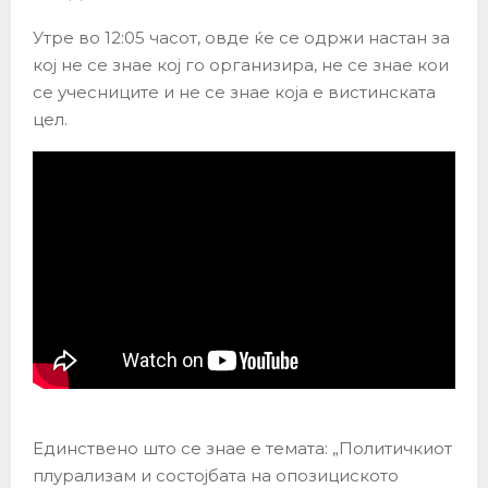
Утре во 12:05 часот, овде ќе се одржи настан за
кој не се знае кој го организира, не се знае кои
се учесниците и не се знае која е вистинската
цел.
Единствено што се знае е темата: „Политичкиот
плурализам и состојбата на опозициското