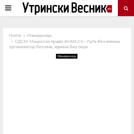
PRIMARY
MENU
Home
Македонија
СДСМ: Мицкоски прави ЗНАМ 2.0 – Луѓе без имиња,
организатор без име, иднина без лице
Македонија