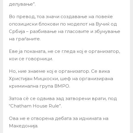
делување”.
Во превод, тоа значи создавање на повеќе
опозициски блокови по моделот на Вучиќ од
Србија – разбивање на гласовите и збунување
на граѓаните.
Еве ја поканата, не се гледа кој е организатор,
кои се говорници.
Но, ние знаеме кој е организатор. Се вика
Христијан Мицкоски, шеф на организирана
криминална група ВМРО.
Затоа сè се одвива зад затворени врати, под
“Chatham House Rule”.
Ова не е отворена дебата за иднината на
Македонија.