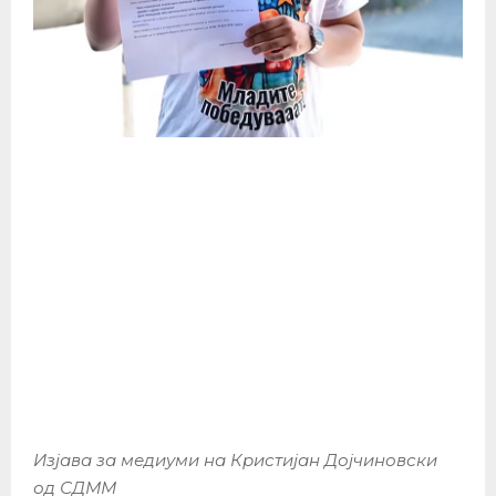
Изјава за медиуми на Кристијан Дојчиновски
од СДММ