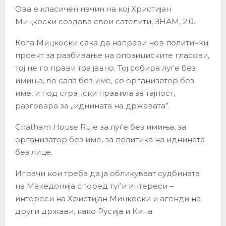
Ова е класичен начин на кој Христијан
Мицкоски создава свои сателити, ЗНАМ, 2.0.
Кога Мицкоски сака да направи нов политички
проект за разбивање на опозициските гласови,
тој не го прави тоа јавно. Тој собира луѓе без
имиња, во сала без име, со организатор без
име, и под странски правила за тајност,
разговара за „иднината на државата”.
Chatham House Rule за луѓе без имиња, за
организатор без име, за политика на иднината
без лице.
Играчи кои треба да ја обликуваат судбината
на Македонија според туѓи интереси –
интереси на Христијан Мицкоски и агенди на
други држави, како Русија и Кина.