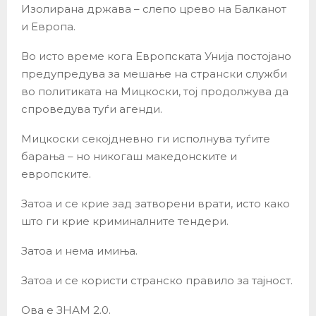
Изолирана држава – слепо црево на Балканот
и Европа.
Во исто време кога Европската Унија постојано
предупредува за мешање на странски служби
во политиката на Мицкоски, тој продолжува да
спроведува туѓи агенди.
Мицкоски секојдневно ги исполнува туѓите
барања – но никогаш македонските и
европските.
Затоа и се крие зад затворени врати, исто како
што ги крие криминалните тендери.
Затоа и нема имиња.
Затоа и се користи странско правило за тајност.
Ова е ЗНАМ 2.0.