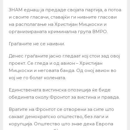
ЗНАМ еднаш ја предаде својата партија, а потоа
и своите гласачи, ставајќи ги нивните гласови
на располагање на Христијан Мицкоски и
организираната криминална група ВМРО.
Граѓаните не се наивни.
Денес граѓаните јасно гледаат кој стои зад овој
проект. Се гледа и од авион – Христијан
Мицкоски и неговата банда. Од оној авион во
кој не го болат колената.
Единствената вистинска опозиција ќе биде
обединета околу Фронтот за вистина и правда.
Вратите на Фронтот се отворени за сите што
сакаат демократско општество, без лаги и
корупција. Општество што знае дека Европа