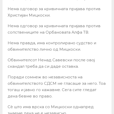
Нема одговор за кривичната пријава против
Христијан Мицкоски.
Нема одговор за кривичната пријава против
сопствениците на Орбановата Алфа ТВ.
Нема правда, има контролирано судство и
обвинителство лично од Мицкоски.
Обвинителсот Ненад Савевски после овој
скандал треба да си даде оставка.
Поради сомнеж во независноста на
обвинителството СДСМ не гласаше за него. Тоа
тогаш и јавно го кажавме. Сега сите гледат
дека бевме во право.
Сè што има врска со Мицкоски однапред
знаеме дека не е независно.