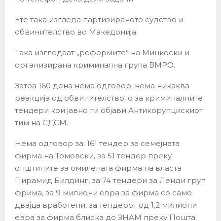
Ете така изгледа партизираното судство и
обвинителство во Македонија.
Така изгледаат „реформите” на Мицкоски и
организирана криминална група ВМРО.
Затоа 160 дена нема одговор, нема никаква
реакција од обвинителството за криминалните
тендери кои јавно ги објави Антикорупцискиот
тим на СДСМ.
Нема одговор за: 161 тендер за семејната
фирма на Томовски, за 51 тендер преку
општините за омилената фирма на власта
Пирамид Билдинг, за 74 тендери за Ленди груп
фрима, за 9 милиони евра за фирма со само
двајца вработени, за тендерот од 1,2 милиони
евра за фирма блиска до ЗНАМ преку Пошта.