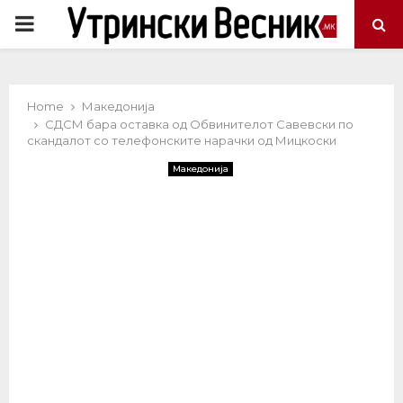
PRIMARY
MENU
Home
Македонија
СДСМ бара оставка од Обвинителот Савевски по
скандалот со телефонските нарачки од Мицкоски
Македонија