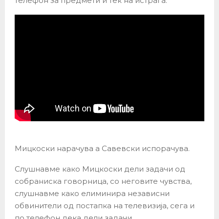
телефон за предмети и тек на истрага.
Мицкоски нарачува а Савевски испорачува.
Слушнавме како Мицкоски дели задачи од
собраниска говорница, со неговите чувства,
слушнавме како елиминира независни
обвинители од постапка на телевизија, сега и
по телефон дека дели задачи.