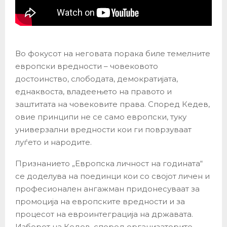
Во фокусот на неговата порака биле темелните
европски вредности – човековото
достоинство, слободата, демократијата,
еднаквоста, владеењето на правото и
заштитата на човековите права. Според Кедев,
овие принципи не се само европски, туку
универзални вредности кои ги поврзуваат
луѓето и народите.
Признанието „Европска личност на годината“
се доделува на поединци кои со својот личен и
професионален ангажман придонесуваат за
промоција на европските вредности и за
процесот на евроинтеграција на државата.
Изборот на Кедев, според организаторите,