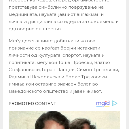
претставува симболично поврзување на
медицината, науката, јавниот ангажман и
личната дисциплина со идејата за современо и
одговорно општество.
Меѓу досегашните добитници на ова
признание се наоѓаат бројни истакнати
личности од културата, спортот, науката и
политиката, меѓу кои Тоше Проески, Влатко
Стефановски, Горан Пандев, Симон Трпчевски,
Радмила Шекеринска и Борис Трајковски –
имиња кои оставиле значаен белег во
македонското општество и јавен живот.