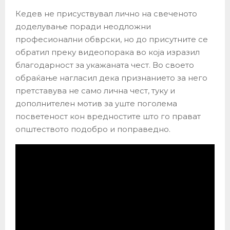
Кедев не присуствувал лично на свеченото
доделување поради неодложни
професионални обврски, но до присутните се
обратил преку видеопорака во која изразил
благодарност за укажаната чест. Во своето
обраќање нагласил дека признанието за него
претставува не само лична чест, туку и
дополнителен мотив за уште поголема
посветеност кон вредностите што го прават
општеството подобро и поправедно.