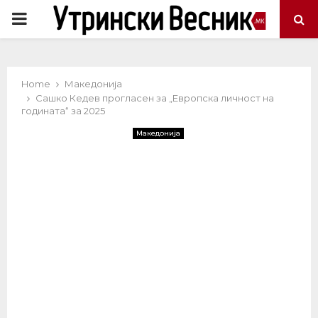
PRIMARY
MENU
Home
Македонија
Сашко Кедев прогласен за „Европска личност на
годината“ за 2025
Македонија