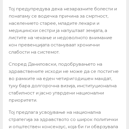
Тој предупредува дека незаразните болести и
понатаму се водечка причина за смртност,
населението старее, младите лекари и
медицински сестри ја напуштаат земјата, а
листите на чекање и недоволното внимание
кон превенцијата остануваат хронични
слабости на системот.
Според Даниловски, подобрувањето на
здравствените исходи не може да се постигне
во рамките на еден четиригодишен мандат,
туку бара долгорочна визија, институционална
стабилност и јасно утврдени национални
приоритети.
Тој предлага усвојување на национална
стратегија за здравството со широк политички
и општествен консензус, која би ги обврзувала