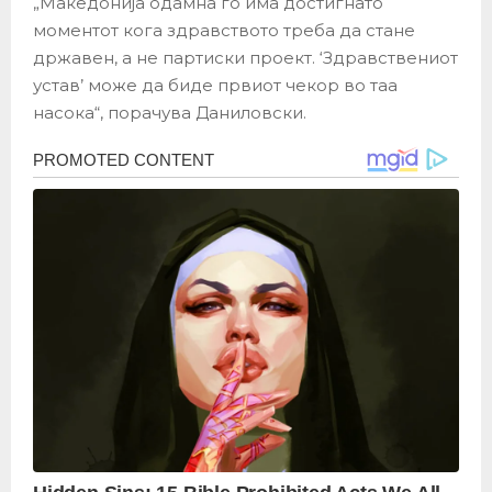
„Македонија одамна го има достигнато
моментот кога здравството треба да стане
државен, а не партиски проект. ‘Здравствениот
устав’ може да биде првиот чекор во таа
насока“, порачува Даниловски.