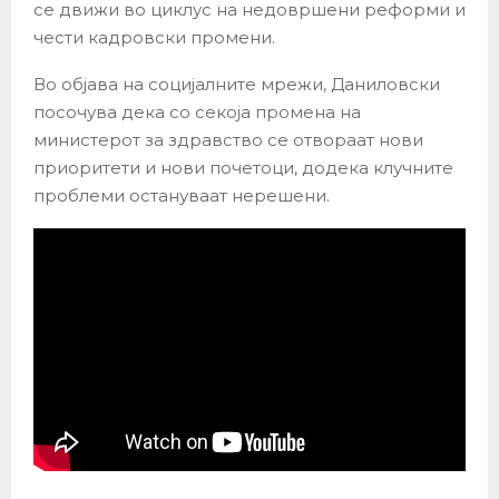
се движи во циклус на недовршени реформи и
чести кадровски промени.
Во објава на социјалните мрежи, Даниловски
посочува дека со секоја промена на
министерот за здравство се отвораат нови
приоритети и нови почетоци, додека клучните
проблеми остануваат нерешени.