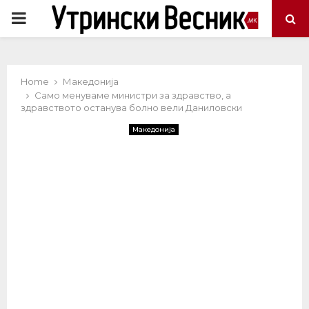
PRIMARY
MENU
Home
Македонија
Само менуваме министри за здравство, а
здравството останува болно вели Даниловски
Македонија