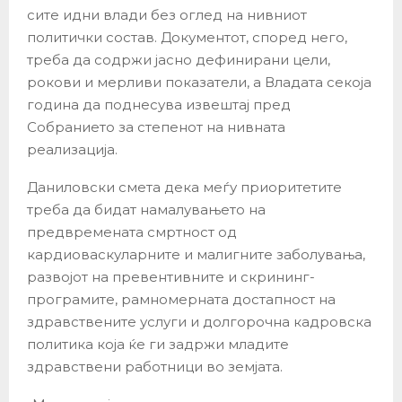
сите идни влади без оглед на нивниот
политички состав. Документот, според него,
треба да содржи јасно дефинирани цели,
рокови и мерливи показатели, а Владата секоја
година да поднесува извештај пред
Собранието за степенот на нивната
реализација.
Даниловски смета дека меѓу приоритетите
треба да бидат намалувањето на
предвремената смртност од
кардиоваскуларните и малигните заболувања,
развојот на превентивните и скрининг-
програмите, рамномерната достапност на
здравствените услуги и долгорочна кадровска
политика која ќе ги задржи младите
здравствени работници во земјата.