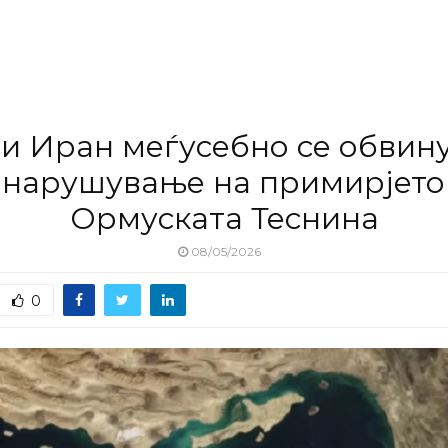
и Иран меѓусебно се обвин
 нарушување на примирјето
Ормуската Теснина
08/05/2026
0