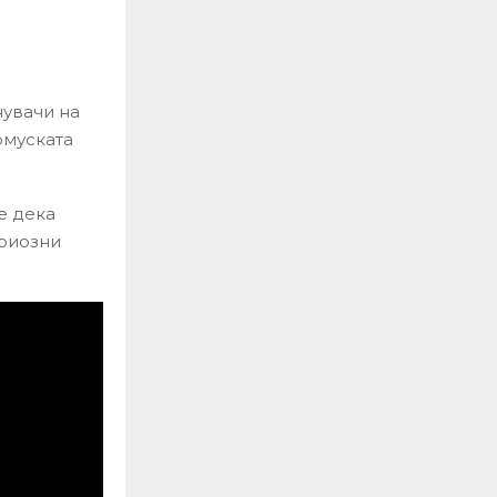
нувачи на
рмуската
де дека
ериозни