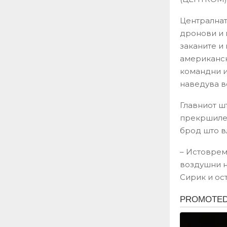
Централнат
дронови и 
заканите и
американск
командни и
наведува в
Главниот ш
прекршиле 
брод што в
– Истоврем
воздушни н
Сирик и ос