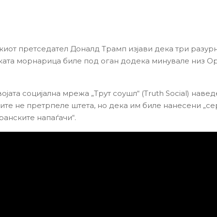
иот претседател Доналд Трамп изјави дека три разур
ата морнарица биле под оган додека минувале низ О
ојата социјална мрежа „Трут соушл“ (Truth Social) наве
ите не претрпеле штета, но дека им биле нанесени „с
ранските напаѓачи“.