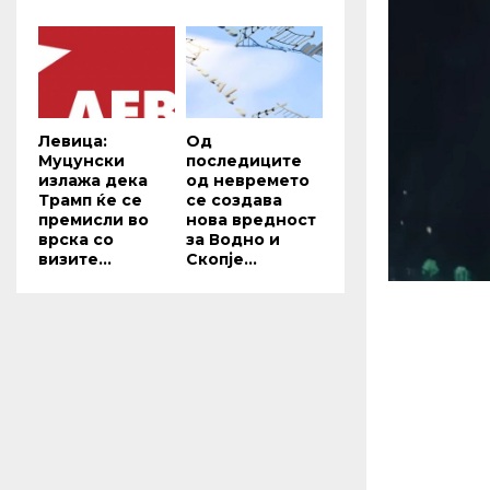
Левица:
Од
Муцунски
последиците
излажа дека
од невремето
Трамп ќе се
се создава
премисли во
нова вредност
врска со
за Водно и
визите...
Скопје...