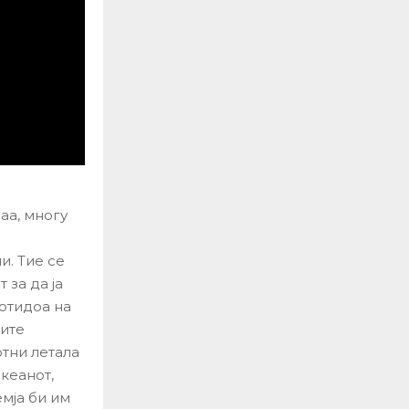
аа, многу
и. Тие се
 за да ја
отидоа на
шите
отни летала
кеанот,
емја би им