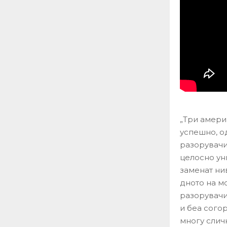
„Три амери
успешно, о
разорувачи
целосно ун
заменат ни
дното на м
разорувачи
и беа согор
многу слич