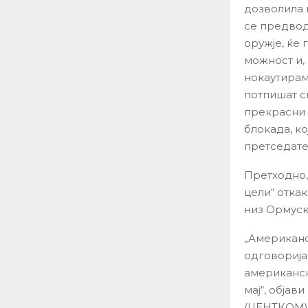
дозволила 
се предвод
оружје, ќе 
можност и,
нокаутирам
потпишат с
прекрасни 
блокада, к
претседате
Претходно,
цели“ отка
низ Ормуск
„Американс
одговорија
американск
мај“, обја
(ЦЕНТКОМ) 