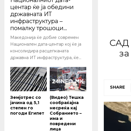
Националниот дата-
центар ќе ја обедини
државната ИТ
инфраструктура –
помалку трошоци...
Македонија ќе добие современ
САД 
Национален дата-центар кој ќе ја
за
консолидира расцепканата
државна ИТ инфраструктура, ќе...
SHARE
Земјотрес со
(Видео) Тешка
јачина од 5,1
сообраќајна
степен го
несреќа кај
погоди Египет
Собранието –
има и
повредени
лица