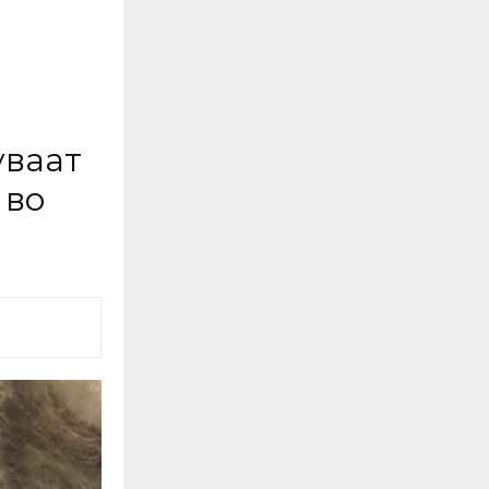
уваат
 во