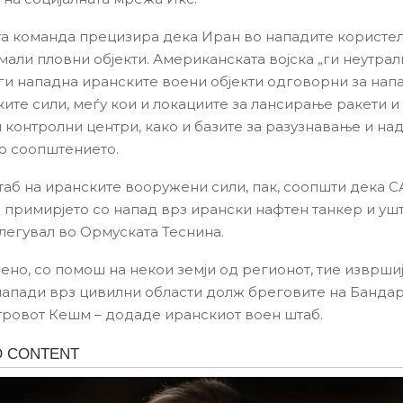
а команда прецизира дека Иран во нападите користел
мали пловни објекти. Американската војска „ги неутра
 ги нападна иранските воени објекти одговорни за нап
ите сили, меѓу кои и локациите за лансирање ракети и
 контролни центри, како и базите за разузнавање и над
о соопштението.
таб на иранските вооружени сили, пак, соопшти дека С
примирјето со напад врз ирански нафтен танкер и уш
легувал во Ормуската Теснина.
ено, со помош на некои земји од регионот, тие изврши
апади врз цивилни области долж бреговите на Бандар
тровот Кешм – додаде иранскиот воен штаб.