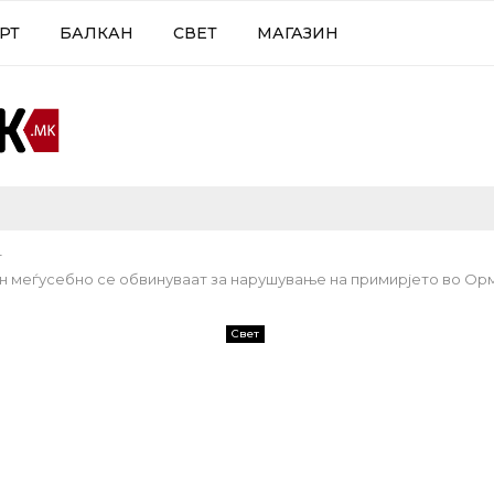
РТ
БАЛКАН
СВЕТ
МАГАЗИН
т
н меѓусебно се обвинуваат за нарушување на примирјето во Ор
Свет