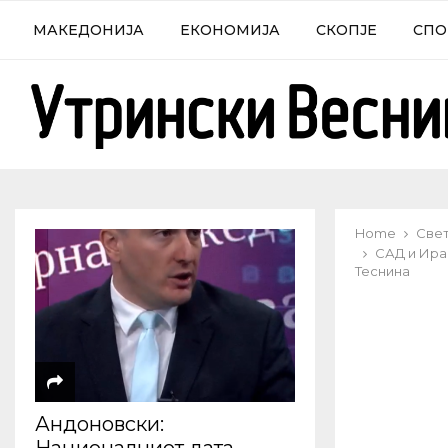
МАКЕДОНИЈА
ЕКОНОМИЈА
СКОПЈЕ
СПО
Home
Све
САД и Ира
Теснина
Андоновски: