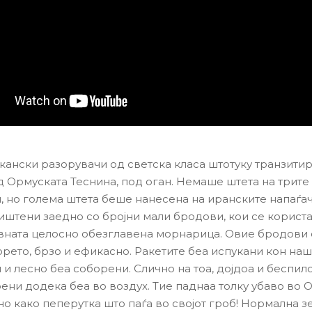
кански разорувачи од светска класа штотуку транзитир
д Ормуската Теснина, под оган. Немаше штета на трите
, но голема штета беше нанесена на иранските напаѓач
иштени заедно со бројни мали бродови, кои се користат
вната целосно обезглавена морнарица. Овие бродови 
орето, брзо и ефикасно. Ракетите беа испукани кон на
 и лесно беа соборени. Слично на тоа, дојдоа и беспил
ени додека беа во воздух. Тие паднаа толку убаво во О
но како пеперутка што паѓа во својот гроб! Нормална з