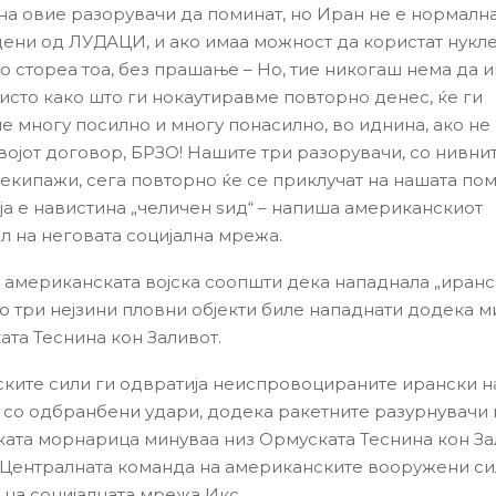
на овие разорувачи да поминат, но Иран не е нормална 
ени од ЛУДАЦИ, и ако имаа можност да користат нукл
го стореа тоа, без прашање – Но, тие никогаш нема да и
 исто како што ги нокаутиравме повторно денес, ќе ги
е многу посилно и многу понасилно, во иднина, ако не 
војот договор, БРЗО! Нашите три разорувачи, со нивни
екипажи, сега повторно ќе се приклучат на нашата по
оја е навистина „челичен ѕид“ – напиша американскиот
л на неговата социјална мрежа.
 американската војска соопшти дека нападнала „иран
ко три нејзини пловни објекти биле нападнати додека 
ата Теснина кон Заливот.
ките сили ги одвратија неиспровоцираните ирански н
 со одбранбени удари, додека ракетните разурнувачи 
ата морнарица минуваа низ Ормуската Теснина кон За
ви Централната команда на американските вооружени с
на социјалната мрежа Икс.