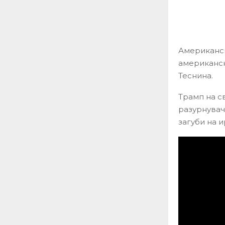
Американск
американск
Теснина.
Трамп на св
разурнувач
загуби на и