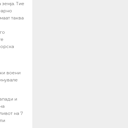
земја. Тие
еарно
маат таква
го
те
морска
ски воени
минувале
апади и
на
ливот на 7
или