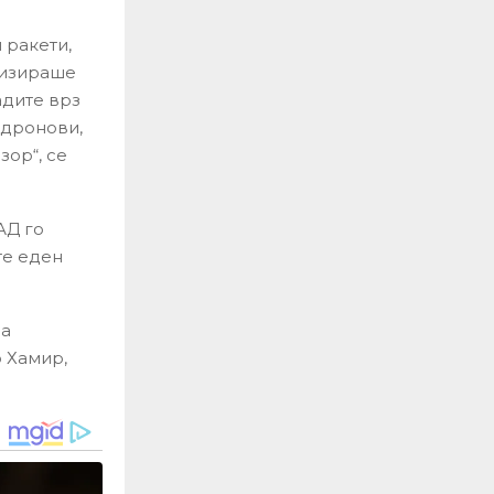
 ракети,
лизираше
адите врз
 дронови,
зор“, се
АД го
те еден
ја
 Хамир,