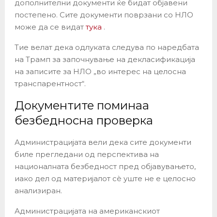
дополнителни документи ќе бидат објавени
постепено. Сите документи поврзани со НЛО
може да се видат
тука
.
Тие велат дека одлуката следува по наредбата
на Трамп за започнување на декласификација
на записите за НЛО „во интерес на целосна
транспарентност“.
Документите поминаа
безбедносна проверка
Администрацијата вели дека сите документи
биле прегледани од перспектива на
националната безбедност пред објавувањето,
иако дел од материјалот сè уште не е целосно
анализиран.
Администрацијата на американскиот