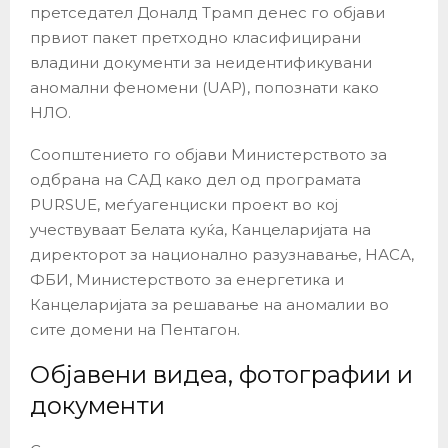
претседател Доналд Трамп денес го објави
првиот пакет претходно класифицирани
владини документи за неидентификувани
аномални феномени (UAP), попознати како
НЛО.
Соопштението го објави Министерството за
одбрана на САД како дел од програмата
PURSUE, меѓуагенциски проект во кој
учествуваат Белата куќа, Канцеларијата на
директорот за национално разузнавање, НАСА,
ФБИ, Министерството за енергетика и
Канцеларијата за решавање на аномалии во
сите домени на Пентагон.
Објавени видеа, фотографии и
документи