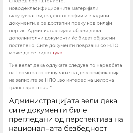
Според соопштението,
новодекласифицираните материјали
вклучуваат видеа, фотографии и владини
документи, а се достапни преку нов онлајн
портал. Администрацијата објави дека
дополнителни документи ќе бидат објавени
постепено. Сите документи поврзани со НЛО
може да се видат
тука
.
Тие велат дека одлуката следува по наредбата
на Трамп за започнување на декласификација
на записите за НЛО „во интерес на целосна
транспарентност“.
Администрацијата вели дека
сите документи биле
прегледани од перспектива на
националната безбедност