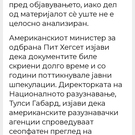
пред објавувањето, иако дел
од материјалот сè уште не е
целосно анализиран.
Американскиот министер за
одбрана Пит Хегсет изјави
дека документите биле
скриени долго време и со
години поттикнувале јавни
шпекулации. Директорката на
Националното разузнавање,
Тулси Габард, изјави дека
американските разузнавачки
агенции спроведуваат
сеопфатен преглед на