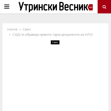
PRIMARY
MENU
Home
Свет
САД ги објавија првите тајни документи за НЛО
Свет