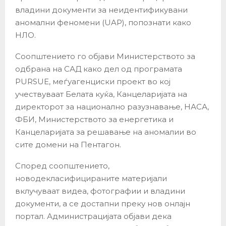
владини документи за неидентификувани
аномални феномени (UAP), попознати како
НЛО.
Соопштението го објави Министерството за
одбрана на САД како дел од програмата
PURSUE, меѓуагенциски проект во кој
учествуваат Белата куќа, Канцеларијата на
директорот за национално разузнавање, НАСА,
ФБИ, Министерството за енергетика и
Канцеларијата за решавање на аномалии во
сите домени на Пентагон.
Според соопштението,
новодекласифицираните материјали
вклучуваат видеа, фотографии и владини
документи, а се достапни преку нов онлајн
портал. Администрацијата објави дека