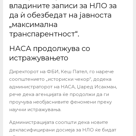
владините записи за НЛО за
да ѝ обезбедат на јавноста
„максимална
транспарентност“.
НАСА продолжува со
истражувањето
Директорот на ФБИ, Кеш Пател, го нарече
соопштението „историски чекор“, додека
администраторот на НАСА, Џаред Исакман,
рече дека агенцијата ќе продолжи да ги
проучува необјаснивите феномени преку
научни истражувања.
Администрацијата соопшти дека новите
декласифицирани досиеја за НЛО ќе бидат