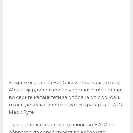
Земјите членки на НАТО ќе инвестираат околу
40 милијарди долари во наредните пет години
во своите капацитети за одбрана од дронови,
изјави денеска генералниот секретар на НАТО,
Марк Руте.
Тој рече дека неколку сојузници во НАТО се
обврзале да соработуваат во набавката,