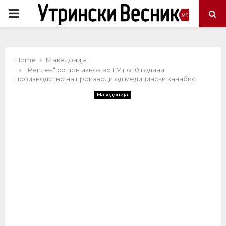
PRIMARY
MENU
Home
Македонија
„Реплек“ со прв извоз во ЕУ по 10 години
производство на производи од медицински канабис
Македонија