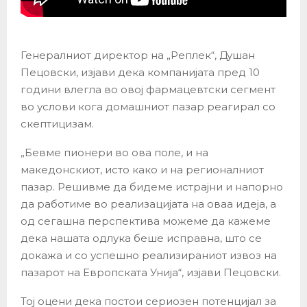
Генералниот директор на „Реплек“, Душан
Пецовски, изјави дека компанијата пред 10
години влегла во овој фармацевтски сегмент
во услови кога домашниот пазар реагирал со
скептицизам.
„Бевме пионери во ова поле, и на
македонскиот, исто како и на регионалниот
пазар. Решивме да бидеме истрајни и напорно
да работиме во реализацијата на оваа идеја, а
од сегашна перспектива можеме да кажеме
дека нашата одлука беше исправна, што се
докажа и со успешно реализираниот извоз на
пазарот на Европската Унија“, изјави Пецовски.
Тој оцени дека постои сериозен потенцијал за