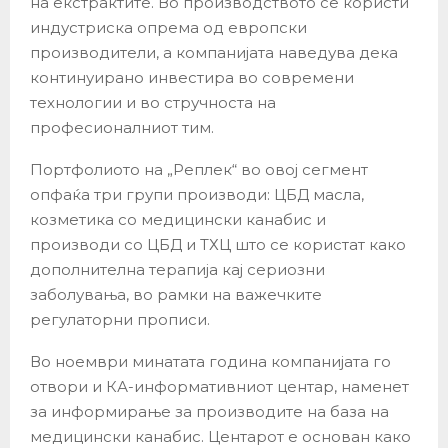
на екстрактите. Во производството се користи
индустриска опрема од европски
производители, а компанијата наведува дека
континуирано инвестира во современи
технологии и во стручноста на
професионалниот тим.
Портфолиото на „Реплек“ во овој сегмент
опфаќа три групи производи: ЦБД масла,
козметика со медицински канабис и
производи со ЦБД и ТХЦ што се користат како
дополнителна терапија кај сериозни
заболувања, во рамки на важечките
регулаторни прописи.
Во ноември минатата година компанијата го
отвори и КА-информативниот центар, наменет
за информирање за производите на база на
медицински канабис. Центарот е основан како