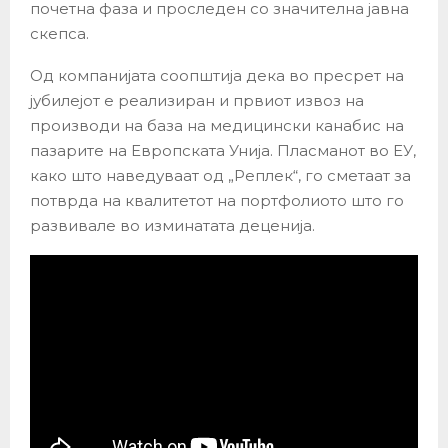
почетна фаза и проследен со значителна јавна
скепса.
Од компанијата соопштија дека во пресрет на
јубилејот е реализиран и првиот извоз на
производи на база на медицински канабис на
пазарите на Европската Унија. Пласманот во ЕУ,
како што наведуваат од „Реплек“, го сметаат за
потврда на квалитетот на портфолиото што го
развивале во изминатата деценија.