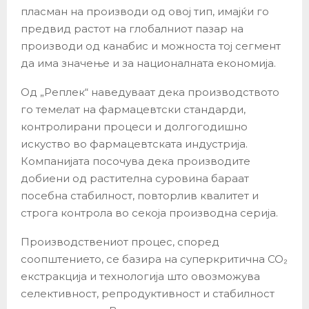
пласман на производи од овој тип, имајќи го
предвид растот на глобалниот пазар на
производи од канабис и можноста тој сегмент
да има значење и за националната економија.
Од „Реплек“ наведуваат дека производството
го темелат на фармацевтски стандарди,
контролирани процеси и долгогодишно
искуство во фармацевтската индустрија.
Компанијата посочува дека производите
добиени од растителна суровина бараат
посебна стабилност, повторлив квалитет и
строга контрола во секоја производна серија.
Производствениот процес, според
соопштението, се базира на суперкритична CO₂
екстракција и технологија што овозможува
селективност, репродуктивност и стабилност