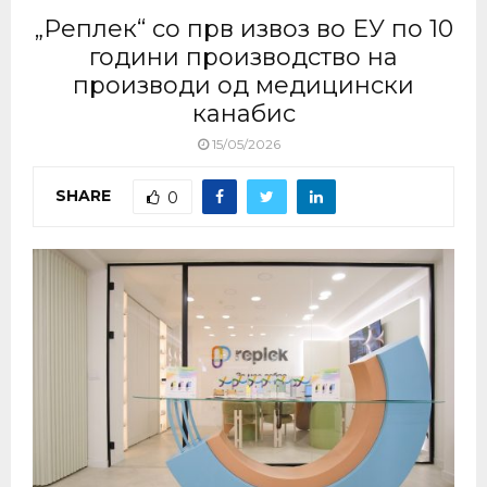
„Реплек“ со прв извоз во ЕУ по 10
години производство на
производи од медицински
канабис
15/05/2026
SHARE
0