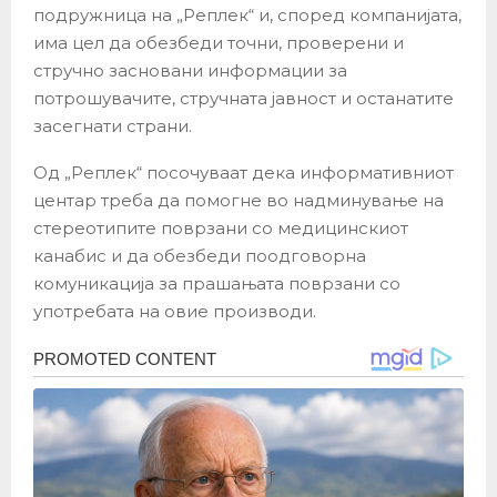
подружница на „Реплек“ и, според компанијата,
има цел да обезбеди точни, проверени и
стручно засновани информации за
потрошувачите, стручната јавност и останатите
засегнати страни.
Од „Реплек“ посочуваат дека информативниот
центар треба да помогне во надминување на
стереотипите поврзани со медицинскиот
канабис и да обезбеди поодговорна
комуникација за прашањата поврзани со
употребата на овие производи.