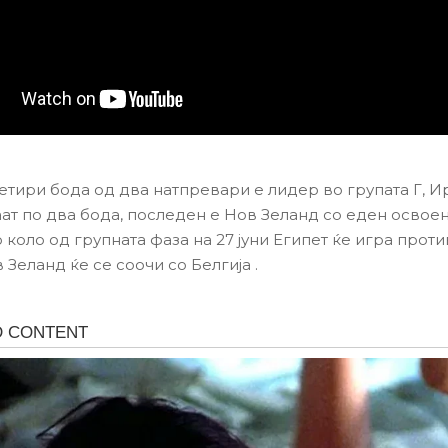
четири бода од два натпревари е лидер во групата Г, И
аат по два бода, последен е Нов Зеланд со еден освоен
коло од групната фаза на 27 јуни Египет ќе игра проти
Зеланд ќе се соочи со Белгија .