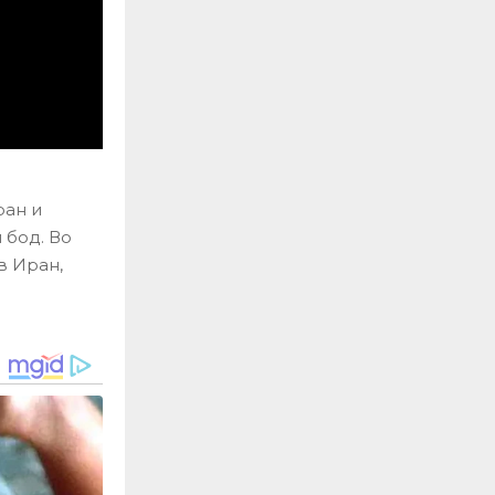
ран и
 бод. Во
в Иран,