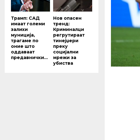
Трамп: САД
Нов опасен
имаат големи
тренд:
залихи
Криминалци
муниција,
регрутираат
трагаме по
тинејџери
оние што
преку
оддаваат
социјални
предавнички...
мрежи за
убиства