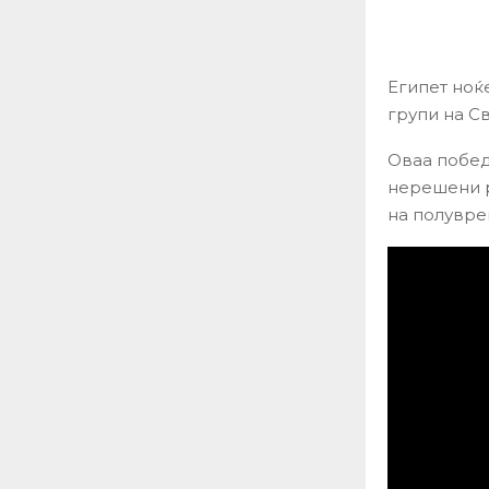
Египет ноќ
групи на С
Оваа побед
нерешени ре
на полувре