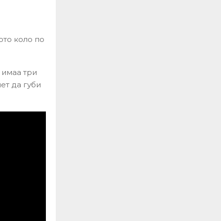
ото коло по
 имаа три
ет да губи