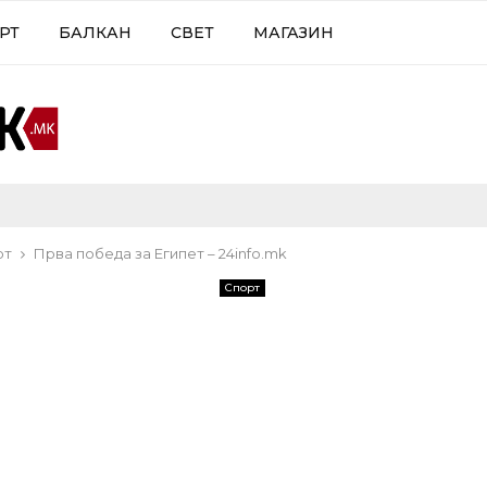
РТ
БАЛКАН
СВЕТ
МАГАЗИН
рт
Прва победа за Египет – 24info.mk
Спорт