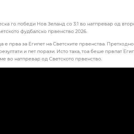
еска го победи Нов Зеланд со 3:1 во натпревар од втор
ветското фудбалско првенство 2026.
а е прва за Египет на Светските првенства. Претходно
зултати и пет порази. Исто така, тоа беше првпат Егип
ме во натпревар од Светското првенство.