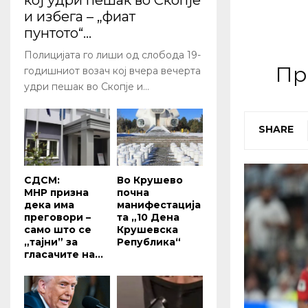
кој удри пешак во Скопје
и избега – „фиат
пунтото“...
Полицијата го лиши од слобода 19-
Пр
годишниот возач кој вчера вечерта
удри пешак во Скопје и...
SHARE
СДСМ:
Во Крушево
МНР призна
почна
дека има
манифестација
преговори –
та „10 Дена
само што се
Крушевска
„тајни” за
Република“
гласачите на...