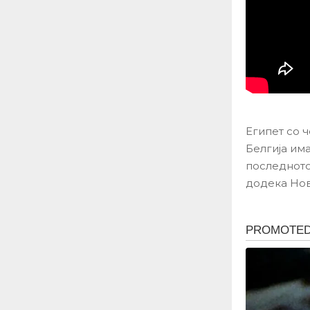
Египет со 
Белгија им
последното 
додека Нов 