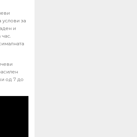
чеви
 услови за
аден и
 час.
ксималната
нчеви
засилен
и од 7 до