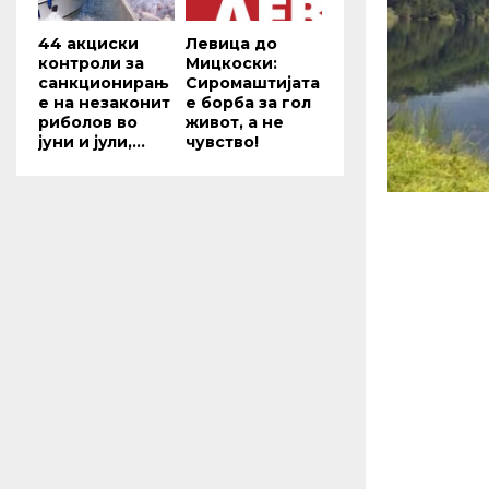
44 акциски
Левица до
контроли за
Мицкоски:
санкционирањ
Сиромаштијата
е на незаконит
е борба за гол
риболов во
живот, а не
јуни и јули,...
чувство!