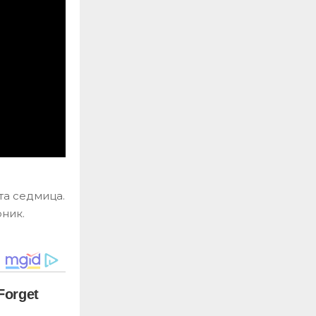
та седмица.
ник.