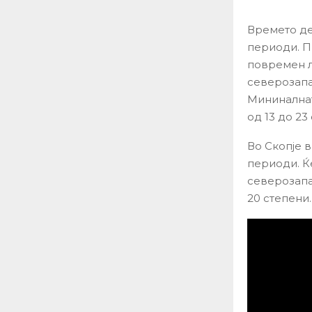
Времето де
периоди. П
повремен л
северозапа
Мининалнат
од 13 до 23
Во Скопје 
периоди. Ќ
северозапа
20 степени.