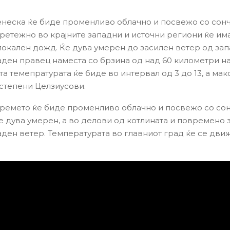
неска ќе биде променливо облачно и посвежо со сон
ретежно во крајните западни и источни региони ќе има
окален дожд. Ќе дува умерен до засилен ветер од зап
ден правец наместа со брзина од над 60 километри на
а темепратурата ќе биде во интервал од 3 до 13, а ма
 степени Целзиусови.
времето ќе биде променливо облачно и посвежо со со
е дува умерен, а во делови од котлината и повремено 
ден ветер. Температурата во главниот град ќе се движ