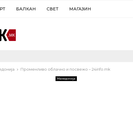
РТ
БАЛКАН
СВЕТ
МАГАЗИН
едонија
Променливо облачно и посвежо – 24info.mk
Македонија