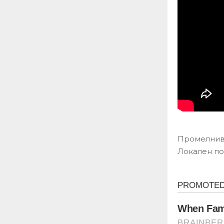
Промелниво
Локален по