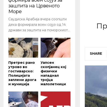
формира воен сојуз за
заштита на Црвеното
Море
Саудиска Арабија вчера соопшти
Пр
дека формирала воен сојуз од 14
држави за заштита на поморскиот...
SHARE
Претрес рано
Уапсен
утрово во
скопјанец кој
гостиварско:
физички
Полицијата
нападнал
заплени дрога
тројца
и муниција
малолетници