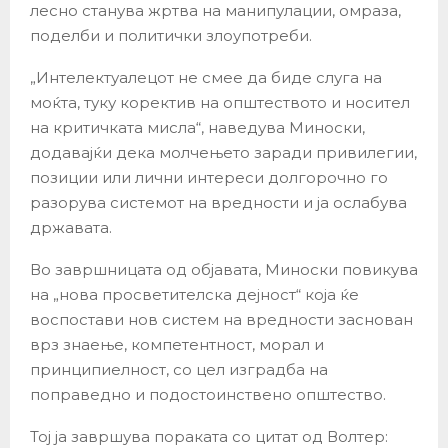
лесно станува жртва на манипулации, омраза,
поделби и политички злоупотреби.
„Интелектуалецот не смее да биде слуга на
моќта, туку коректив на општеството и носител
на критичката мисла“, наведува Миноски,
додавајќи дека молчењето заради привилегии,
позиции или лични интереси долгорочно го
разорува системот на вредности и ја ослабува
државата.
Во завршницата од објавата, Миноски повикува
на „нова просветителска дејност“ која ќе
воспостави нов систем на вредности заснован
врз знаење, компетентност, морал и
принципиелност, со цел изградба на
поправедно и подостоинствено општество.
Тој ја завршува пораката со цитат од Волтер: