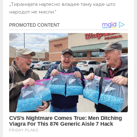
„Тиранијата најлесно владее таму каде што
народот не мисли.“