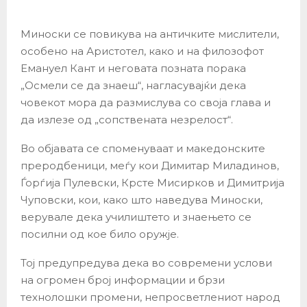
Миноски се повикува на античките мислители,
особено на Аристотел, како и на филозофот
Емануел Кант и неговата позната порака
„Осмели се да знаеш“, нагласувајќи дека
човекот мора да размислува со своја глава и
да излезе од „сопствената незрелост“.
Во објавата се споменуваат и македонските
преродбеници, меѓу кои Димитар Миладинов,
Ѓорѓија Пулевски, Крсте Мисирков и Димитрија
Чуповски, кои, како што наведува Миноски,
верувале дека училиштето и знаењето се
посилни од кое било оружје.
Тој предупредува дека во современи услови
на огромен број информации и брзи
технолошки промени, непросветлениот народ