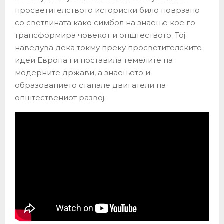
просветителството историски било поврзано
со светлината како симбол на знаење кое го
трансформира човекот и општеството. Тој
наведува дека токму преку просветителските
идеи Европа ги поставила темелите на
модерните држави, а знаењето и
образованието станале двигатели на
општествениот развој.