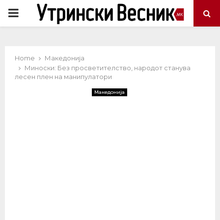
PRIMARY
MENU
Home
Македонија
Миноски: Без просветителство, народот станува
лесен плен на манипулатори
Македонија