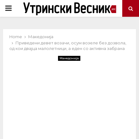
PRIMARY
MENU
Home
Македонија
Приведени девет возачи, осум возеле без дозвола,
од кои двајца малолетници, а еден со активна забрана
Македонија