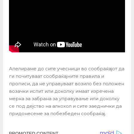
Апелираме до сите учесници во сообраќајот да
ги почитуваат сообраќајните правила и
прописи, да не управуваат возило без положен
возачки испит или доколку имаат изречена
мерка за забрана за управување или доколку
се под дејство на алкохол и сите заеднички да
придонесеме за побезбеден сообраќај.