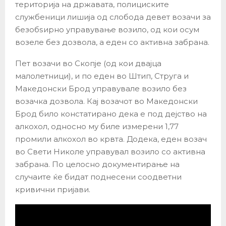
територија на државата, полициските
службеници лишија од слобода девет возачи за
безобѕирно управување возило, од кои осум
возеле без дозвола, а еден со активна забрана.
Пет возачи во Скопје (од кои двајца
малолетници), и по еден во Штип, Струга и
Македонски Брод управувале возило без
возачка дозвола. Кај возачот во Македонски
Брод било констатирано дека е под дејство на
алкохол, односно му биле измерени 1,77
промили алкохол во крвта. Додека, еден возач
во Свети Николе управувал возило со активна
забрана. По целосно документирање на
случаите ќе бидат поднесени соодветни
кривични пријави.