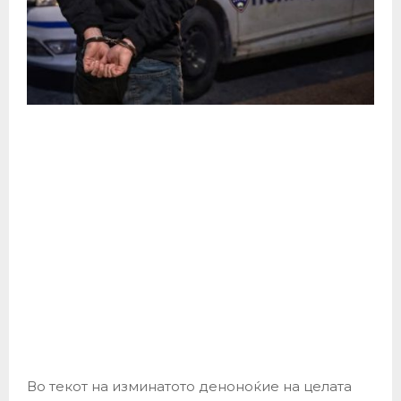
Во текот на изминатото деноноќие на целата