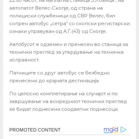
22:50 часот, на наплатна станица „Отовица“, на
автопатот Велес-Скопје, од страна на
полициски службеници од СВР Велес, бил
сопрен автобус „сетра“ со скопски регистарски
ознаки управуван од А.Ѓ.(43) од Скопје.
Автобусот е одземен и пренесен во станица за
технички преглед за утврдување на техничка
исправност.
Патниците со друг автобус се безбедно
пренесени до крајната дестинација.
По целосно комплетирање на случајот и по
завршување на вонредниот технички преглед
ќе бидат поднесени соодветни поднесоци.