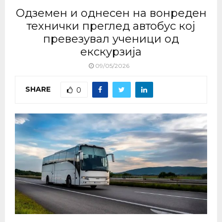
Одземен и однесен на вонреден
технички преглед автобус кој
превезувал ученици од
екскурзија
09/05/2026
SHARE
0