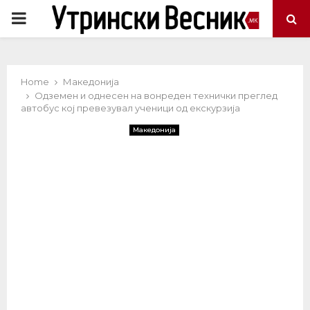
PRIMARY
MENU
Home
Македонија
Одземен и однесен на вонреден технички преглед
автобус кој превезувал ученици од екскурзија
Македонија