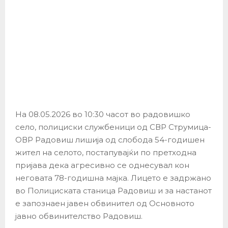
На 08.05.2026 во 10:30 часот во радовишко
село, полициски службеници од СВР Струмица-
ОВР Радовиш лишија од слобода 54-годишен
жител на селото, постапувајќи по претходна
пријава дека агресивно се однесувал кон
неговата 78-годишна мајка. Лицето е задржано
во Полициската станица Радовиш и за настанот
е запознаен јавен обвинител од Основното
јавно обвинителство Радовиш.