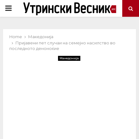
PRIMARY
MENU
Home
Македонија
Пријавени пет случаи на семејно насилство во
последното деноноќие
Македонија