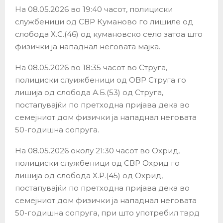
На 08.05.2026 во 19:40 часот, полициски
службеници од СВР Куманово го лишиле од
слобода Х.С.(46) од кумановско село затоа што
физички ја нападнал неговата мајка.
На 08.05.2026 во 18:35 часот во Струга,
полициски слуижбеници од ОВР Струга го
лишија од слобода А.Б.(53) од Струга,
постапувајќи по претходна пријава дека во
семејниот дом физички ја нападнал неговата
50-годишна сопруга.
На 08.05.2026 околу 21:30 часот во Охрид,
полициски службеници од СВР Охрид го
лишија од слобода Х.Р.(45) од Охрид,
постапувајќи по претходна пријава дека во
семејниот дом физички ја нападнал неговата
50-годишна сопруга, при што употребил тврд