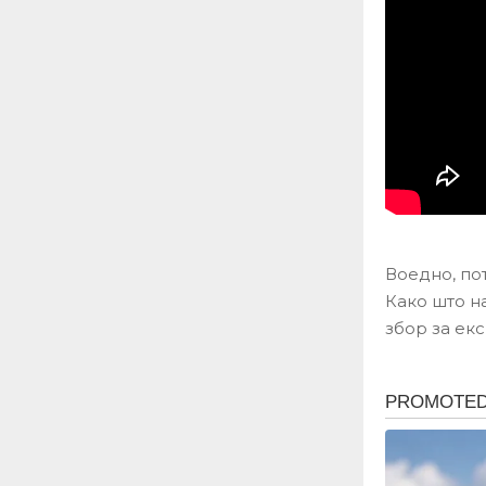
Воедно, по
Како што н
збор за ек