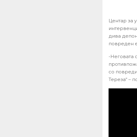
Центар за 
интервенци
дива депони
повреден 
-Неговата с
противпожа
со повреди
Тереза“ – п