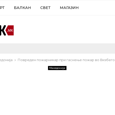
РТ
БАЛКАН
СВЕТ
МАГАЗИН
едонија
Повреден пожарникар при гаснење пожар во Визбег
Македонија