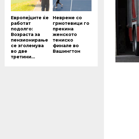
Европејците ќе
Невреме со
работат
грмотевици го
подолго:
прекина
Возраста за
женското
пензионирање
тениско
се зголемува
финале во
во две
Вашингтон
третини...