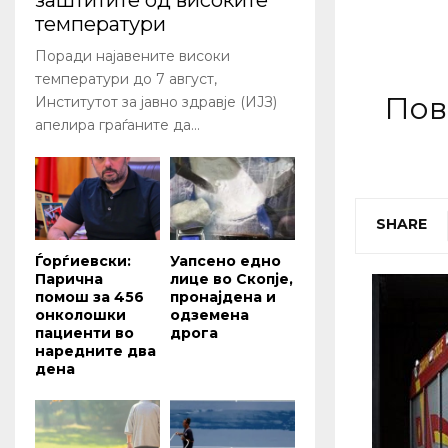
заштитите од високите
температури
Поради најавените високи
температури до 7 август,
Пов
Институтот за јавно здравје (ИЈЗ)
апелира граѓаните да...
SHARE
Ѓорѓиевски:
Уапсено едно
Парична
лице во Скопје,
помош за 456
пронајдена и
онколошки
одземена
пациенти во
дрога
наредните два
дена