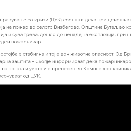
управување со кризи (ЦУК) соопшти дека при денешна
ја на пожар во селото Визбегово, Општина Бутел, во ко
ја и сува трева, дошло до ненадејна експлозија, при ш
еден пожарникар.
остојба е стабилна и тој е вон животна опасност. Од Бр
рна заштита – Скопје информираат дека пожарникаро
 на ногата и увото и е пренесен во Комплексот клиники
осочуваат од ЦУК.