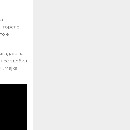
та
ј гореле
то е
игадата за
т се здобил
 „Мајка