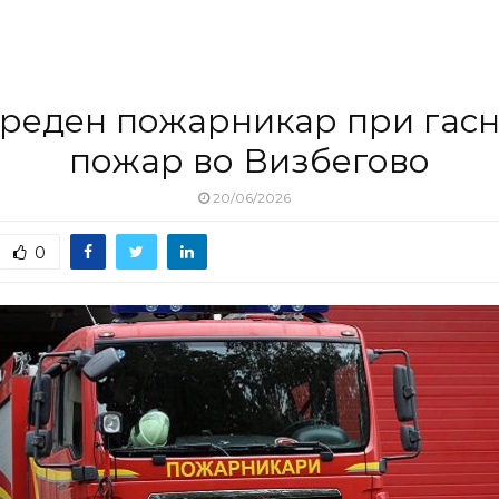
реден пожарникар при гас
пожар во Визбегово
20/06/2026
0