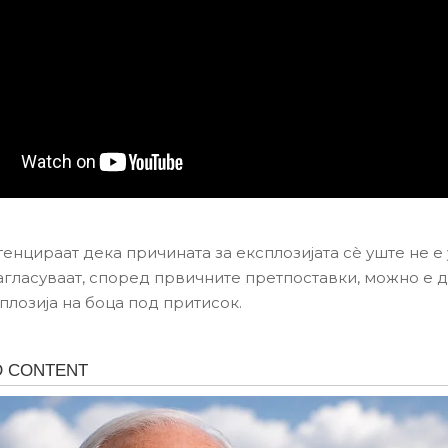
тенцираат дека причината за експлозијата сè уште не е
агласуваат, според првичните претпоставки, можно е д
сплозија на боца под притисок.