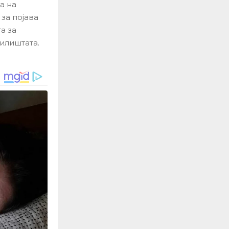
а на
за појава
а за
илиштата.