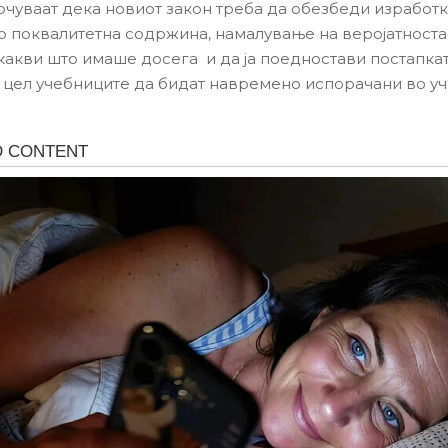
очуваат дека новиот закон треба да обезбеди изработк
о поквалитетна содржина, намалување на веројатноста 
какви што имаше досега и да ја поедностави постапкат
о цел учебниците да бидат навремено испорачани во уч