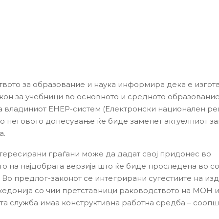
вото за образование и наука информира дека е изгот
кон за учебници во основното и средното образование
а владиниот ЕНЕР-систем (Електронски национален ре
Со неговото донесување ќе биде заменет актуелниот за
а.
нтересирани граѓани може да дадат свој придонес во
то на најдобрата верзија што ќе биде проследена во с
 Во предлог-законот се интегрирани сугестиите на из
кедонија со чии претставници раководството на МОН и
а служба имаа конструктивна работна средба – сооп