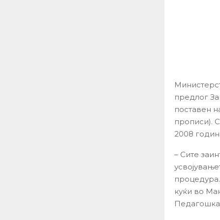
Министерст
предлог За
поставен н
прописи). 
2008 годин
– Сите заи
усвојување
процедура.
куќи во Ма
Педагошкат