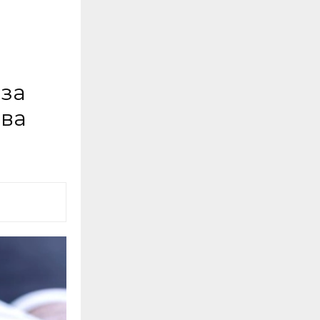
 за
ава