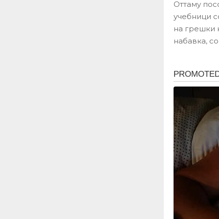
Оттаму пос
учебници с
на грешки 
набавка, с