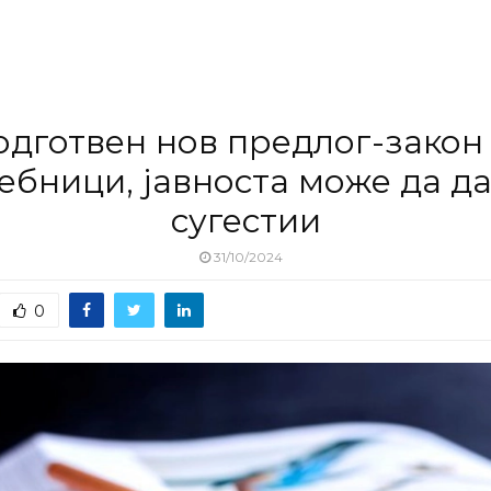
дготвен нов предлог-закон
ебници, јавноста може да д
сугестии
31/10/2024
0