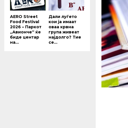
AERO Street
Дали луѓето
Food Festival
кои ја имаат
2026 – Паркот
оваа крвна
„Авионче“ ќе
група живеат
биде центар
најдолго? Тие
на...
се...