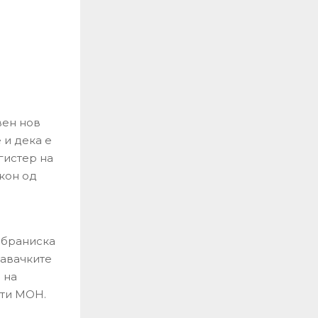
вен нов
 и дека е
гистер на
кон од
обраниска
давачките
 на
шти МОН.