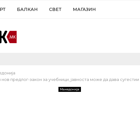
РТ
БАЛКАН
СВЕТ
МАГАЗИН
едонија
нов предлог-закон за учебници, јавноста може да дава сугестии
Македонија