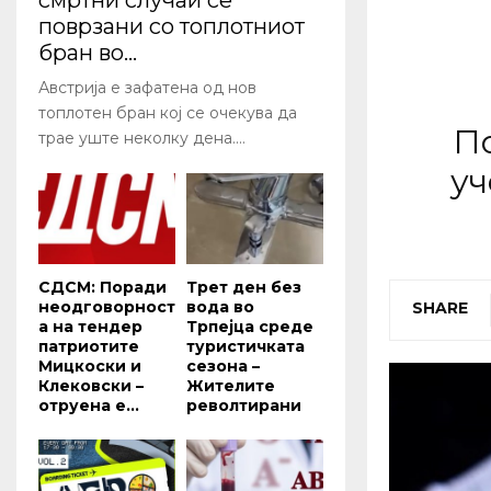
смртни случаи се
поврзани со топлотниот
бран во...
Австрија е зафатена од нов
топлотен бран кој се очекува да
По
трае уште неколку дена....
уч
СДСМ: Поради
Трет ден без
неодговорност
вода во
SHARE
а на тендер
Трпејца среде
патриотите
туристичката
Мицкоски и
сезона –
Клековски –
Жителите
отруена е...
револтирани