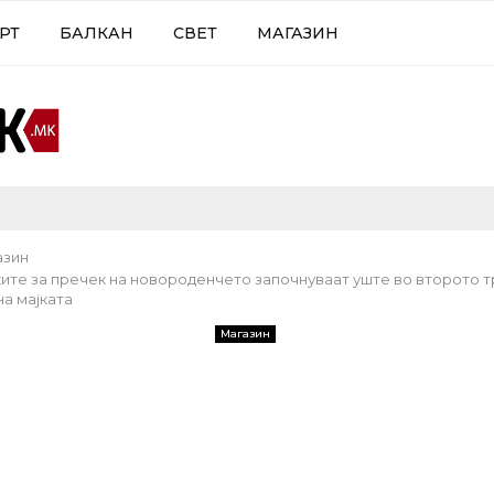
РТ
БАЛКАН
СВЕТ
МАГАЗИН
азин
ите за пречек на новороденчето започнуваат уште во второто т
а мајката
Магазин