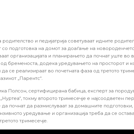
а родителство и педијатрија советуваат идните родит
т со подготовка на домот за доаѓање на новороденчето
аат организацијата и планирањето да почнат уште во 
 од бременоста, додека уредувањето на просторот и 
 да се реализираат во почетната фаза од третото триме
азинот „Парентс“.
ка Полсон, сертифицирана бабица, експерт за породу
 „Нуртеа“, токму второто тримесечје е најсоодветен пе
 да почнат да размислуваат за домашните подготовки,
ензивното уредување и организација треба да се остава
третото тримесечје.