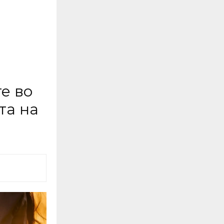
е во
та на