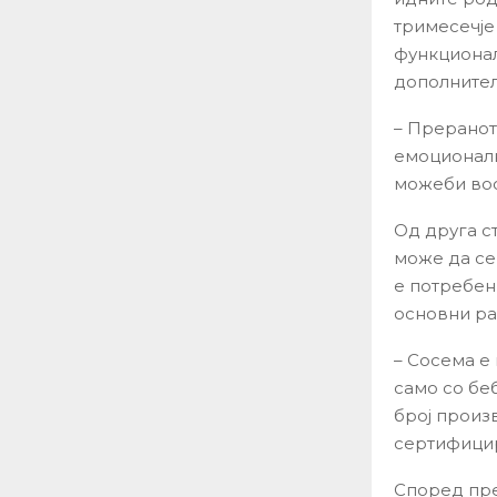
тримесечје
функционал
дополнител
– Преранот
емоционалн
можеби воо
Од друга ст
може да се
е потребен
основни ра
– Сосема е
само со бе
број произ
сертифицир
Според пре