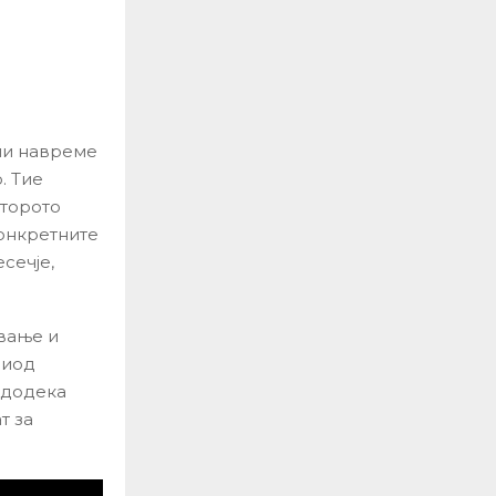
ели навреме
. Тие
второто
конкретните
сечје,
вање и
риод
 додека
т за