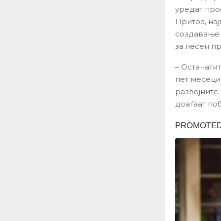
уредат про
Притоа, на
создавање 
за лесен п
– Останати
пет месеци
развојните
доаѓаат по