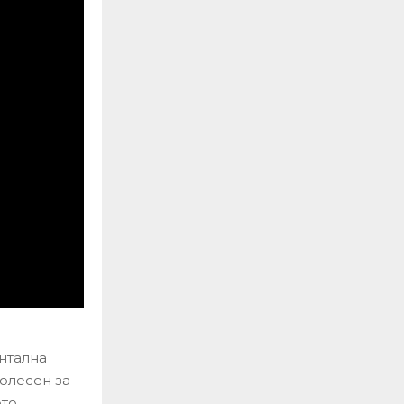
нтална
полесен за
ото