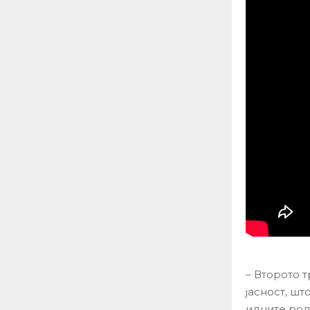
– Второто 
јасност, ш
идните род