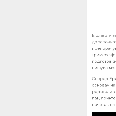
Експерти з
да започна
препорачув
тримесечје
подготовки
пишува маг
Според Ери
основач на
родителите
пак, поинт
почеток на 