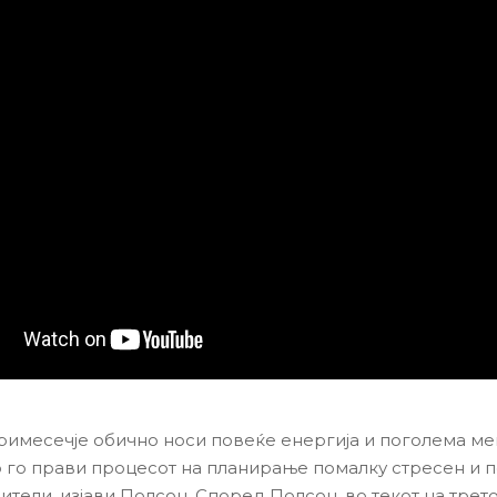
тримесечје обично носи повеќе енергија и поголема ме
то го прави процесот на планирање помалку стресен и 
ители, изјави Полсон. Според Полсон, во текот на трет