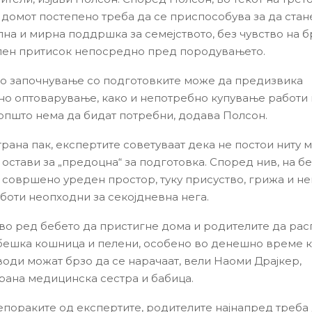
 домот постепено треба да се приспособува за да стан
на и мирна поддршка за семејството, без чувство на 
ен притисок непосредно пред породувањето.
о започнување со подготовките може да предизвика
о оптоварување, како и непотребно купување работи 
пшто нема да бидат потребни, додава Полсон.
рана пак, експертите советуваат дека не постои ниту м
 остави за „предоцна“ за подготовка. Според нив, на б
 совршено уреден простор, туку присуство, грижа и не
боти неопходни за секојдневна нега.
 во ред бебето да пристигне дома и родителите да рас
бешка кошница и пелени, особено во денешно време к
води можат брзо да се нарачаат, вели Наоми Драјкер,
ана медицинска сестра и бабица.
пораките од експертите, родителите најнапред треба 