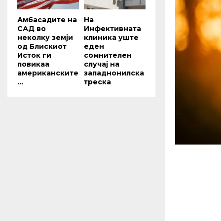
Амбасадите на
На
САД во
Инфективната
неколку земји
клиника уште
од Блискиот
еден
Исток ги
сомнителен
повикаа
случај на
американските
западнонилска
...
треска