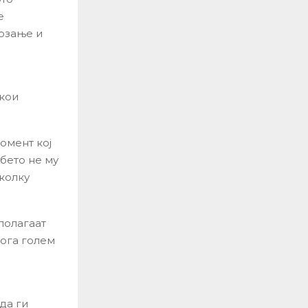
е
брзање и
кои
омент кој
ебето не му
колку
полагаат
ога голем
да ги