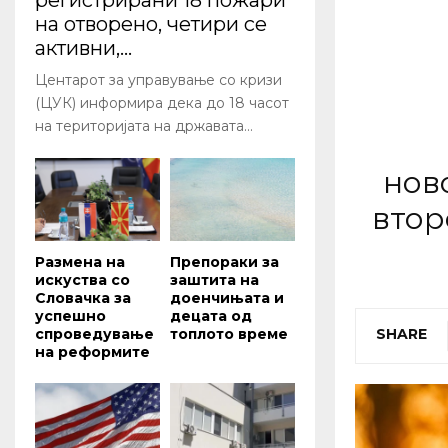
регистрирани 18 пожари
на отворено, четири се
активни,...
Центарот за управување со кризи
(ЦУК) информира дека до 18 часот
на територијата на државата...
нов
втор
Размена на
Препораки за
искуства со
заштита на
Словачка за
доенчињата и
успешно
децата од
спроведување
топлото време
SHARE
на реформите