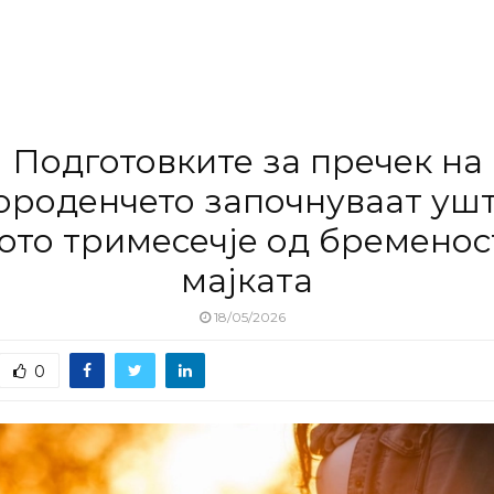
Подготовките за пречек на
ороденчето започнуваат ушт
ото тримесечје од бременос
мајката
18/05/2026
0