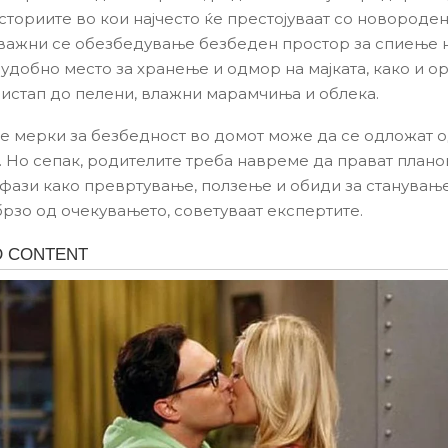
сториите во кои најчесто ќе престојуваат со новороден
јважни се обезбедување безбеден простор за спиење н
удобно место за хранење и одмор на мајката, како и о
ристап до пелени, влажни марамчиња и облека.
те мерки за безбедност во домот може да се одложат о
. Но сепак, родителите треба навреме да прават плано
 фази како превртување, ползење и обиди за станувањ
брзо од очекувањето, советуваат експертите.