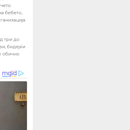
чето.
а бебето,
рганизација
д три до
ви, бидејќи
е обично