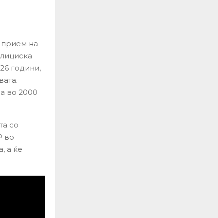
 прием на
олициска
 26 години,
ата.
а во 2000
та со
Р во
, а ќе