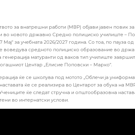
вото за внатрешни работи (МВР) објави јавен повик за
и во новото државно Средно полициско училиште – П
7 Мај“ за учебната 2026/2027 година. Со тоа, по пауза од
е воведува средното полициско образование во држав
 генерација матуранти од ваков тип училиште завршил
тогашниот Центар „Елисие Поповски – Марко“.
ерација ќе се школува под мотото „Облечи ја униформа
 наставата ќе се реализира во Центарот за обука на МВ
Учениците ќе следат стручна и општообразовна настава
тени во интернатски услови.