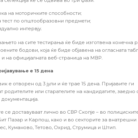
а селекција ќе се одвива во три фази:
ка на моторичките способности;
 тест по општообразовни предмети;
дуално интервју.
ањето на сите тестирања ќе биде изготвена конечна р
оените бодови, која ќе биде објавена на огласната таб
 и на официјалната веб-страница на МВР.
ријавување е 15 дена
ик е отворен од 3 јули и ќе трае 15 дена. Пријавите ги
т родителите или старателите на кандидатите, заедно 
 документација.
е се доставуваат лично во СВР Скопје – во полицискит
 Бит Пазар и Карпош, како и во секторите за внатрешни
ес, Куманово, Тетово, Охрид, Струмица и Штип.