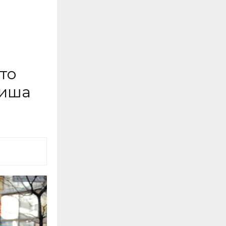
то
пиша