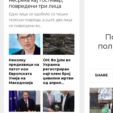
несреќа кај Гостивар,
повредени три лица
Едно лице се здобило со тешки
телесни повреди, а уште две лица
се повредени во...
П
пол
Неколку
ОН: Во јули во
предизвици на
Украина
патот кон
регистриран
Европската
најголем број
SHARE
Унија на
цивилни жртви
Македонија
од април...