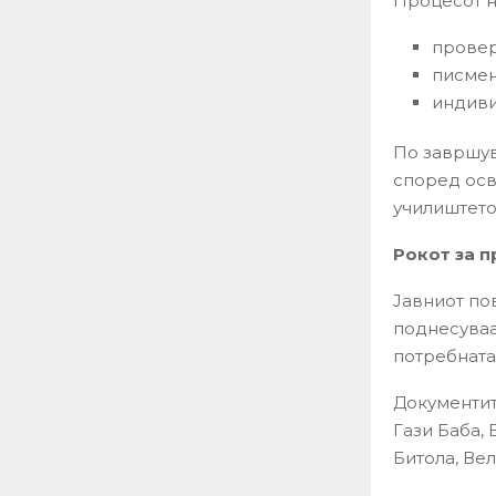
Процесот н
провер
писмен
индиви
По завршув
според осв
училиштето
Рокот за п
Јавниот пов
поднесуваа
потребната
Документит
Гази Баба,
Битола, Вел