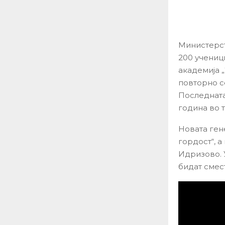
Министерст
200 учениц
академија „
повторно с
Последната
година во 
Новата ген
гордост“, а
Идризово. 
бидат смес