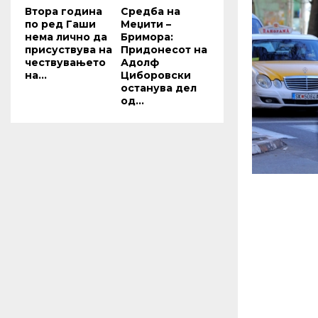
Втора година
Средба на
по ред Гаши
Меџити –
нема лично да
Бримора:
присуствува на
Придонесот на
чествувањето
Адолф
на...
Циборовски
останува дел
од...