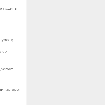
та година
курсот;
а со
оаѓаат.
министерот