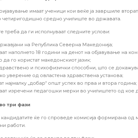
ријавување имаат ученици кои веќе ја завршиле втора
о четиригодишно средно училиште во државата.
е треба да ги исполнуваат следните услови:
државјани на Република Северна Македонија;
аат наполнето 18 години на денот на објавување на кон
о да го користат македонскиот јазик;
здравствено и психофизички способни, што се докажув
ко уверение од овластена здравствена установа;
ат најмалку „добар“ општ успех во прва и втора година;
аат изречени педагошки мерки во училиштето од кое д
во три фази
 кандидатите ќе го спроведе комисија формирана од 
ни работи.