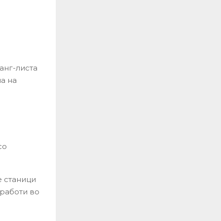
анг-листа
ла на
со
е станици
 работи во