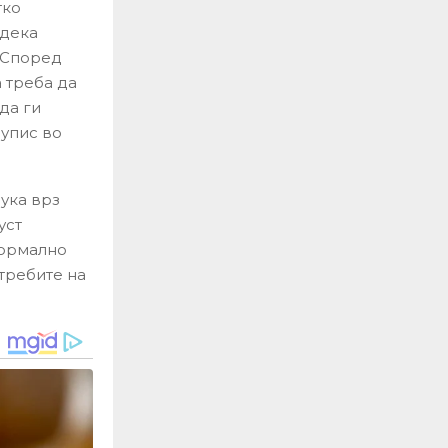
тко
 дека
. Според
а треба да
да ги
упис во
ука врз
уст
формално
требите на