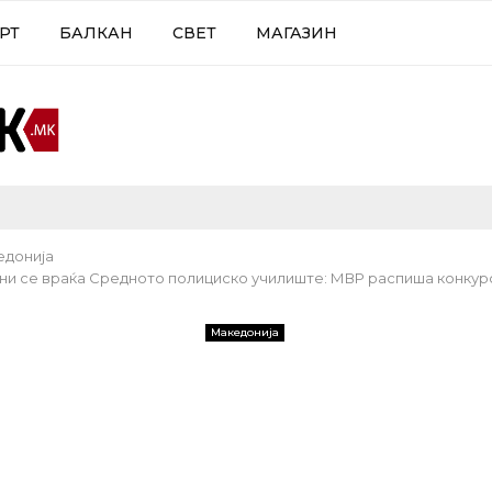
РТ
БАЛКАН
СВЕТ
МАГАЗИН
едонија
ини се враќа Средното полициско училиште: МВР распиша конкурс
Македонија