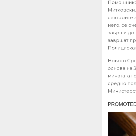
Помошникот
Митковски,
секторите 
него, се оч
заврши до 
завршат пр
Полициската
Новото Сре
основа на 
минатата г
средно пол
Министерст