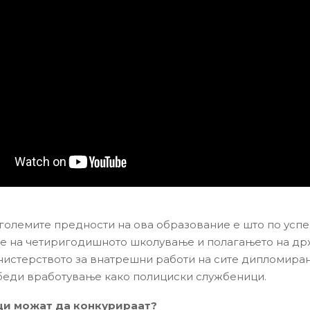
јголемите предности на ова образование е што по усп
 на четиригодишното школување и полагањето на др
нистерството за внатрешни работи на сите дипломира
беди вработување како полициски службеници.
ци можат да конкурираат?