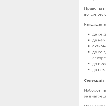
Право на п
во кое бил
Кандидатит
да се 
да нем
активн
да се 
лекарс
да има
да нем
Селекција 
Изборот на
за внатреш