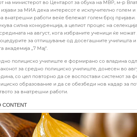
 на министерот во Центарот за обука на МВР, м-р Вла
 изјави за МИА дека интересот е исклучително голем и
за внатрешни работи веќе бележат голем број пријави
екува силна конкуренција, а целиот процес на селекциј
средината на август, кога избраните ученици ќе можат 
оцедурите за отпишување од досегашните училишта и 
 академија „7 Мај“.
дно полициско училиште е формирано со владина одл
Законот за средно полициско училиште, донесен во авг
одина, со цел повторно да се воспостави системот за 
ициско образование и да се обезбеди нов кадар за по
вото за внатрешни работи.