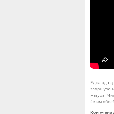
Една од на
завршување
матура, Ми
ќе им обез
Кои учени