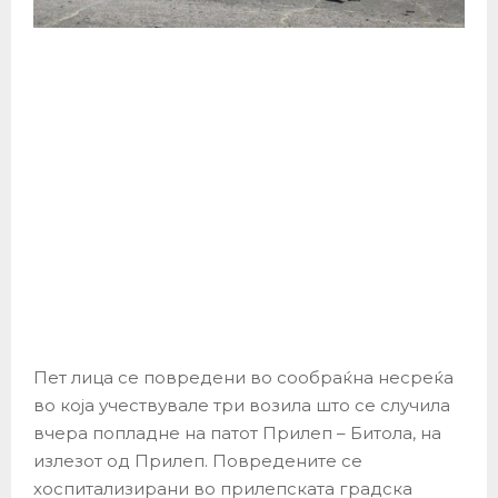
Пет лица се повредени во сообраќна несреќа
во која учествувале три возила што се случила
вчера попладне на патот Прилеп – Битола, на
излезот од Прилеп. Повредените се
хоспитализирани во прилепската градска