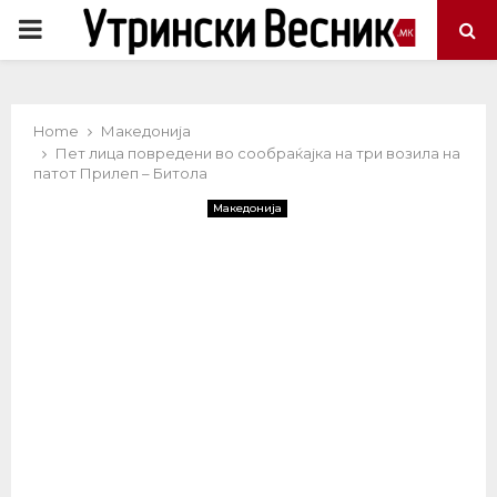
PRIMARY
MENU
Home
Македонија
Пет лица повредени во сообраќајка на три возила на
патот Прилеп – Битола
Македонија