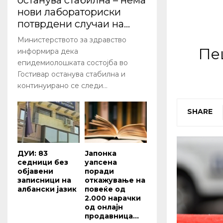
останува стабилна – нема
нови лабораториски
потврдени случаи на...
Министерството за здравство
Пе
информира дека
епидемиолошката состојба во
Гостивар останува стабилна и
континуирано се следи...
SHARE
ДУИ: 83
Јапонка
седници без
уапсена
објавени
поради
записници на
откажување на
албански јазик
повеќе од
2.000 нарачки
од онлајн
продавница...