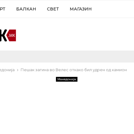
РТ
БАЛКАН
СВЕТ
МАГАЗИН
едонија
Пешак загина во Велес откако бил удрен од камион
Македонија