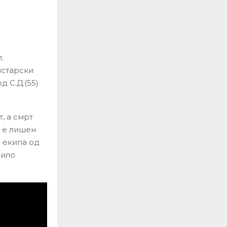
.
истарски
 С.Д.(55)
, а смрт
. е лишен
а екипа од
било