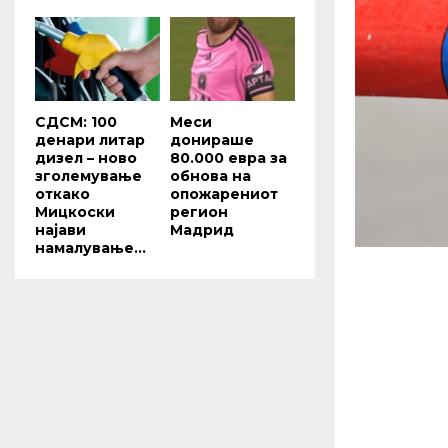
СДСМ: 100
Меси
денари литар
донираше
дизел – ново
80.000 евра за
зголемување
обнова на
откако
опожарениот
Мицкоски
регион
најави
Мадрид
намалување...