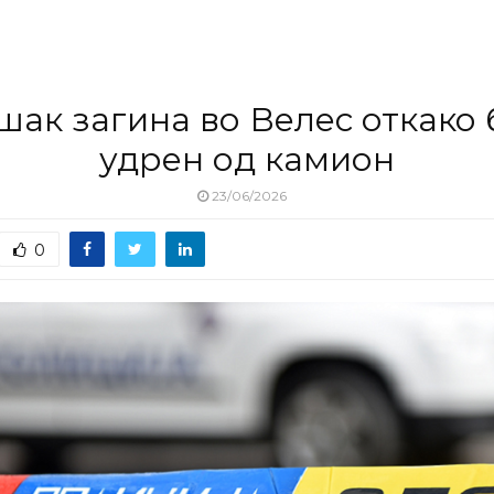
шак загина во Велес откако 
удрен од камион
23/06/2026
0