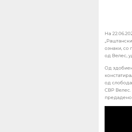
На 22.06.20
„Раштански
ознаки, со 
од Велес, у
Од здобиен
констатира
од слобода
СВР Велес.
предадено 