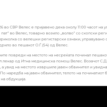
26 во СВР Велес е пријавено дека околу 11:00 часот на ул
 пат” во Велес, товарно возило „волво” со скопски рег
приколка со велешки регистарски ознаки, управувано од
дрило во пешакот О.Ѓ.(54) од Велес.
ите повреди на местото на несреќата починал пешакот
л лекар од Итна медицинска помош Велес. Возачот С.Д
, а увид на местото извршиле јавен обвинител и увидн
 По наредба на јавен обвинител, телото на починатиот 
на обдукција.