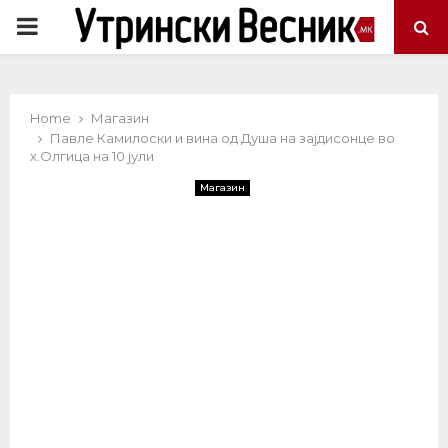
PRIMARY
MENU
Home
Магазин
Павле Камилоски и вина од Душа на зајдисонце во
х.Олгица на 10 јули
Магазин