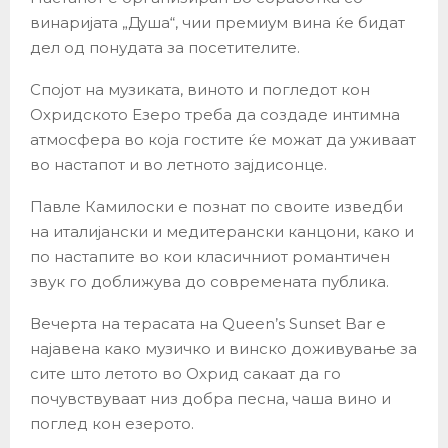
винаријата „Душа“, чии премиум вина ќе бидат
дел од понудата за посетителите.
Спојот на музиката, виното и погледот кон
Охридското Езеро треба да создаде интимна
атмосфера во која гостите ќе можат да уживаат
во настапот и во летното зајдисонце.
Павле Камилоски е познат по своите изведби
на италијански и медитерански канцони, како и
по настапите во кои класичниот романтичен
звук го доближува до современата публика.
Вечерта на терасата на Queen’s Sunset Bar е
најавена како музичко и винско доживување за
сите што летото во Охрид сакаат да го
почувствуваат низ добра песна, чаша вино и
поглед кон езерото.