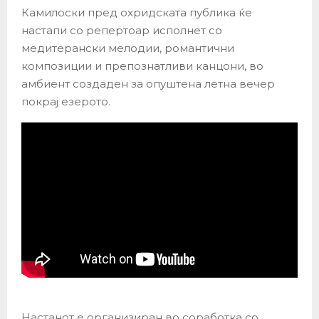
Камилоски пред охридската публика ќе
настапи со репертоар исполнет со
медитерански мелодии, романтични
композиции и препознатливи канцони, во
амбиент создаден за опуштена летна вечер
покрај езерото.
Настанот е организиран во соработка со