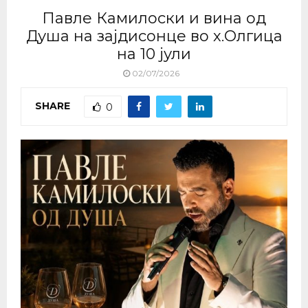
Павле Камилоски и вина од
Душа на зајдисонце во х.Олгица
на 10 јули
02/07/2026
SHARE
0