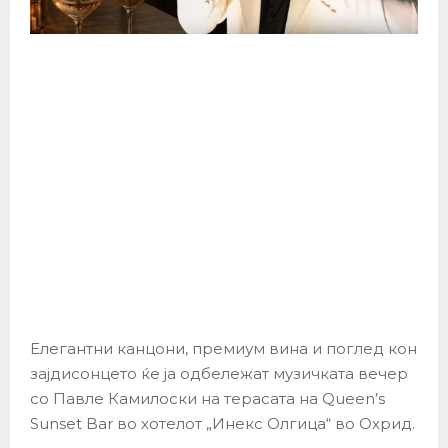
Елегантни канцони, премиум вина и поглед кон
зајдисонцето ќе ја одбележат музичката вечер
со Павле Камилоски на терасата на Queen’s
Sunset Bar во хотелот „Инекс Олгица“ во Охрид.