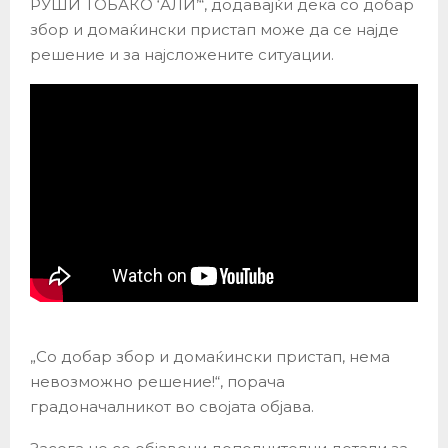
РУШИ ТОБАКО ‘АЛИ’“, додавајќи дека со добар
збор и домаќински пристап може да се најде
решение и за најсложените ситуации.
„Со добар збор и домаќински пристап, нема
невозможно решение!“, порача
градоначалникот во својата објава.