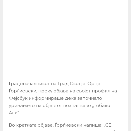
Градоначалникот на Град Скопје, Орце
Ѓорѓиевски, преку објава на својот профил на
Фејсбук информираше дека започнало
уривањето на објектот познат како „Тобако
Али“.
Во кратката објава, Ѓорѓиевски напиша: „СЕ