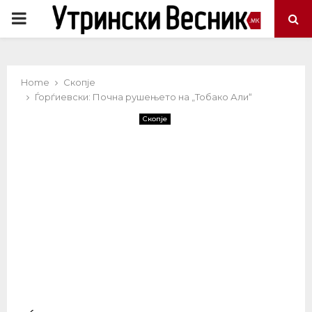
PRIMARY
MENU
Home
Скопје
Ѓорѓиевски: Почна рушењето на „Тобако Али“
Скопје