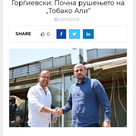
Ѓорѓиевски: Почна рушењето на
„Тобако Али“
02/07/2026
SHARE
0