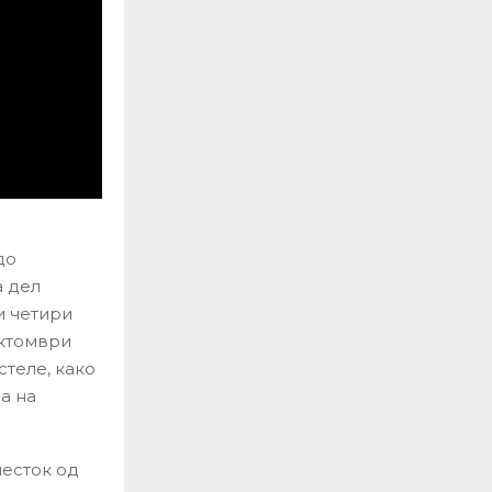
до
а дел
и четири
октомври
стеле, како
а на
месток од