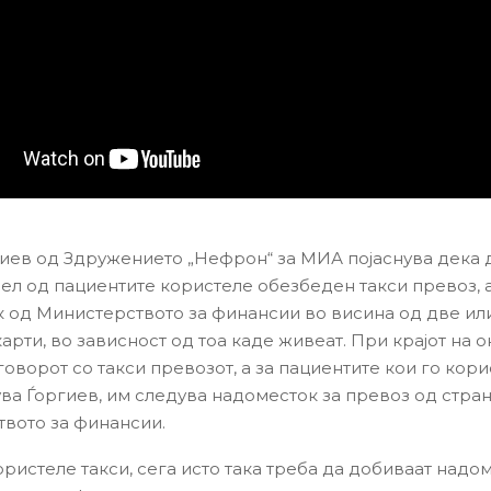
иев од Здружението „Нефрон“ за МИА појаснува дека 
ел од пациентите користеле обезбеден такси превоз, 
 од Министерството за финансии во висина од две ил
арти, во зависност од тоа каде живеат. При крајот на 
оворот со такси превозот, а за пациентите кои го кори
ува Ѓоргиев, им следува надоместок за превоз од стран
вото за финансии.
ористеле такси, сега исто така треба да добиваат надо