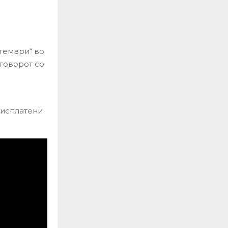
птември“ во
говорот со
 исплатени