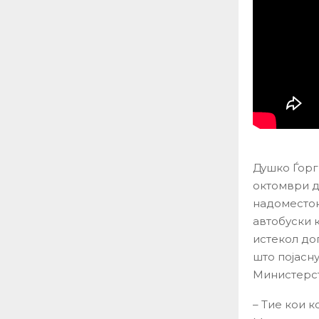
Душко Ѓорг
октомври д
надоместок
автобуски к
истекол дог
што појасн
Министерст
– Тие кои к