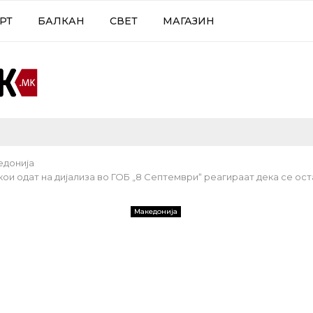
РТ
БАЛКАН
СВЕТ
МАГАЗИН
едонија
ои одат на дијализа во ГОБ „8 Септември“ реагираат дека се ос
Македонија