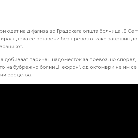
ои одат на дијализа во Градската општа болница „8 Се
гираат дека се оставени без превоз откако завршил до
возникот.
да добиваат паричен надоместок за превоз, но според
о на бубрежно болни „Нефрон“, од октомври не им се
ни средства.