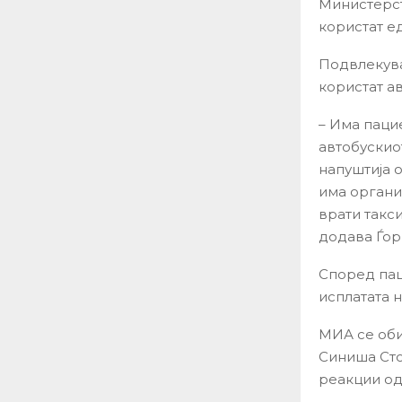
Министерст
користат е
Подвлекува
користат ав
– Има паци
автобускиот
напуштија о
има органи
врати такси
додава Ѓор
Според пац
исплатата 
МИА се оби
Синиша Сто
реакции од