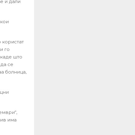
е и дали
екои
о користат
и го
 каде што
 да се
аа болница,
оцни
ември“,
нив има