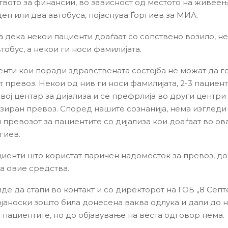
вото за финансии, во зависност од местото на живеењ
ден или два автобуса, појаснува Ѓоргиев за МИА.
 дека некои пациенти доаѓаат со сопствено возило, н
тобус, а некои ги носи фамилијата.
енти кои поради здравствената состојба не можат да г
 превоз. Некои од нив ги носи фамилијата, 2-3 пациент
вој центар за дијализа и се префрлија во други центри
зиран превоз. Според нашите сознанија, нема изгледи
 превозот за пациентите со дијализа кои доаѓаат во ов
гиев.
иенти што користат паричен надоместок за превоз, д
на овие средства.
де да стапи во контакт и со директорот на ГОБ „8 Септ
јаноски зошто била донесена ваква одлука и дали до 
 пациентите, но до објавување на веста одговор нема.