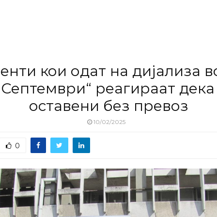
енти кои одат на дијализа в
 Септември“ реагираат дека
оставени без превоз
10/02/2025
0