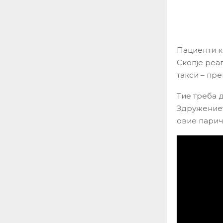
Пациенти к
Скопје реа
такси – пре
Тие треба 
Здружениет
овие парич