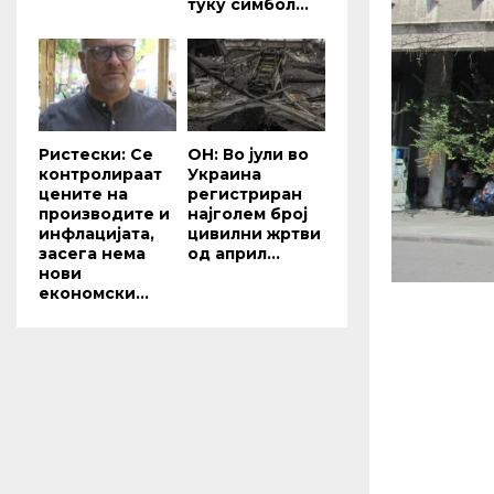
туку симбол...
Ристески: Се
ОН: Во јули во
контролираат
Украина
цените на
регистриран
производите и
најголем број
инфлацијата,
цивилни жртви
засега нема
од април...
нови
економски...