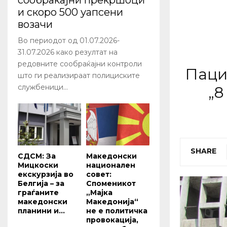
сообраќајни прекршоци
и скоро 500 уапсени
возачи
Во периодот од 01.07.2026-
31.07.2026 како резултат на
редовните сообраќајни контроли
Паци
што ги реализираат полициските
службеници...
„8
SHARE
СДСМ: За
Македонски
Мицкоски
национален
екскурзија во
совет:
Белгија – за
Споменикот
граѓаните
„Мајка
македонски
Македонија“
планини и...
не е политичка
провокација,