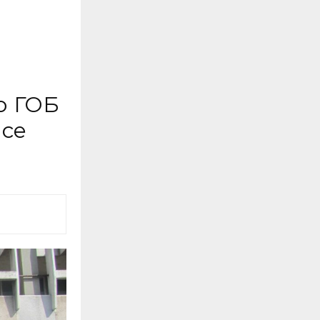
о ГОБ
 се