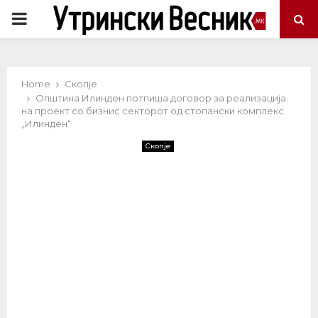
PRIMARY
MENU
Home
Скопје
Општина Илинден потпиша договор за реализација
на проект со бизнис секторот од стопански комплекс
„Илинден“
Скопје