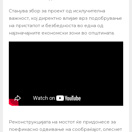
Станува збор за проект од исклучителна
важност, кој директно влијае врз подобрување
на пристапот и безбедноста во една од
најзначајните економски зони во општината.
Реконструкцијата на мостот ќе придонесе за
поефикасно одвивање на сообраќајот, олеснет