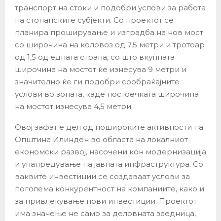
транспорт на стоки и подобри услови за работа
на стопанските субјекти. Со проектот се
планира проширување и изградба на нов мост
со широчина на коловоз од 7,5 метри и тротоар
од 1,5 од едната страна, со што вкупната
широчина на мостот ќе изнесува 9 метри и
значително ќе ги подобри сообраќајните
услови во зоната, каде постоечката широчина
на мостот изнесува 4,5 метри.
Овој зафат е дел од пошироките активности на
Општина Илинден во областа на локалниот
економски развој, насочени кон модернизација
и унапредување на јавната инфраструктура. Со
ваквите инвестиции се создаваат услови за
поголема конкурентност на компаниите, како и
за привлекување нови инвестиции. Проектот
има значење не само за деловната заедница,