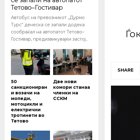
се запали на автопатот
Тетово–Гостивар
Автобус на превозникот „Дурмо
Турс“ денеска се запали додека
Ѓо
сообраќал на автопатот Тетово–
Гостивар, предизвикувајќи застој...
SHARE
50
Две нови
санкциониран
комори станаа
и возачи на
членки на
мопеди,
ССКМ
мотоцикли и
електрични
тротинети во
Тетово