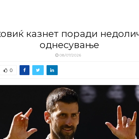
ковиќ казнет поради недоли
однесување
08/07/2026
0