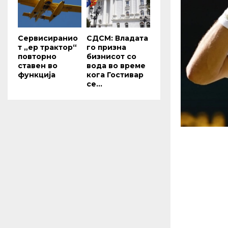
Сервисиранио
СДСМ: Владата
т „ер трактор“
го призна
повторно
бизнисот со
ставен во
вода во време
функција
кога Гостивар
се...