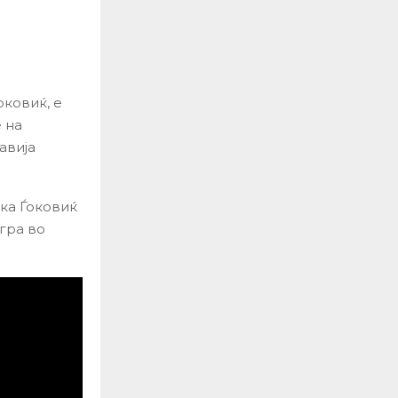
оковиќ, е
 на
авија
ка Ѓоковиќ
игра во