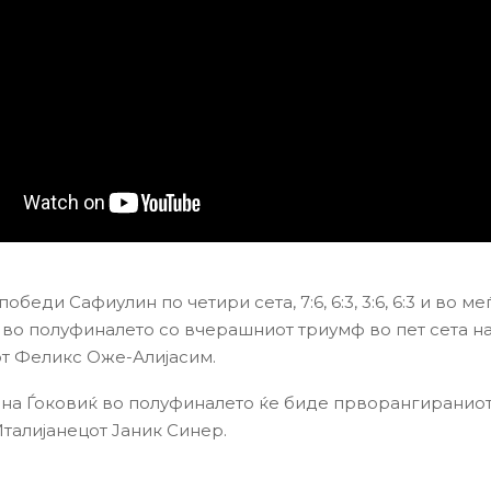
победи Сафиулин по четири сета, 7:6, 6:3, 3:6, 6:3 и во м
во полуфиналето со вчерашниот триумф во пет сета н
т Феликс Оже-Алијасим.
на Ѓоковиќ во полуфиналето ќе биде прворангиранио
Италијанецот Јаник Синер.