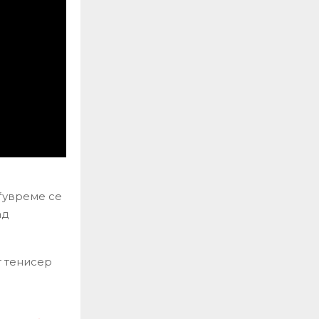
еѓувреме се
ад
т тенисер