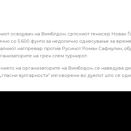
иот освојувач на Вимблдон, српскиот тенисер Новак Ѓ
ично со 5.600 фунти за недолично однесување за време
лниот натпревар против Русинот Роман Сафиулин, обј
ганизаторите на грен слем турнирот.
нието на организаторите на Вимблдон, се наведува де
а „гласни вулгарности“ изговорени во дуелот што се од