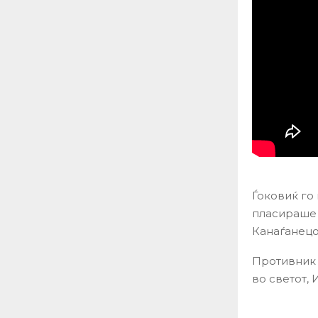
Ѓоковиќ го 
пласираше 
Канаѓанецо
Противник 
во светот, 