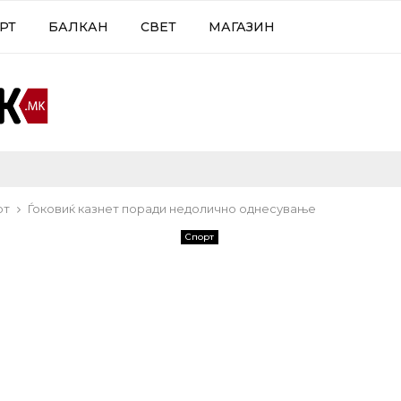
РТ
БАЛКАН
СВЕТ
МАГАЗИН
рт
Ѓоковиќ казнет поради недолично однесување
Спорт