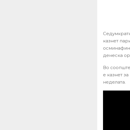
Седумкратн
казнет пар
осминафина
денеска ор
Во соопште
е казнет з
неделата.