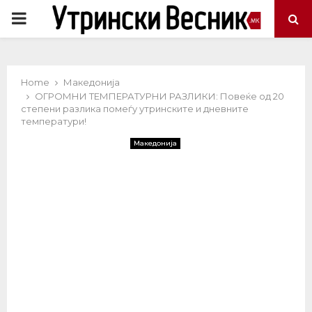
PRIMARY
MENU
Home
Македонија
ОГРОМНИ ТЕМПЕРАТУРНИ РАЗЛИКИ: Повеќе од 20
степени разлика помеѓу утринските и дневните
температури!
Македонија