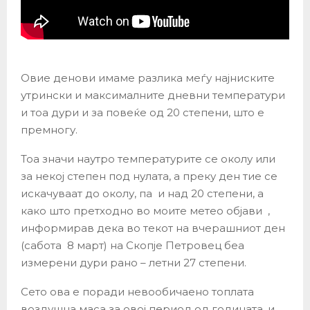
Овие денови имаме разлика меѓу најниските
утрински и максималните дневни температури
и тоа дури и за повеќе од 20 степени, што е
премногу.
Тоа значи наутро температурите се околу или
за некој степен под нулата, а преку ден тие се
искачуваат до околу, па и над 20 степени, а
како што претходно во моите метео објави ,
информирав дека во текот на вчерашниот ден
(сабота 8 март) на Скопје Петровец беа
измерени дури рано – летни 27 степени.
Сето ова е поради невообичаено топлата
воздушна маса за овој период од годината, и