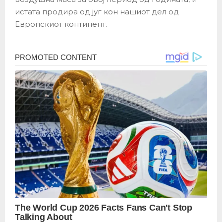
истата продира од југ кон нашиот дел од
Европскиот континент.