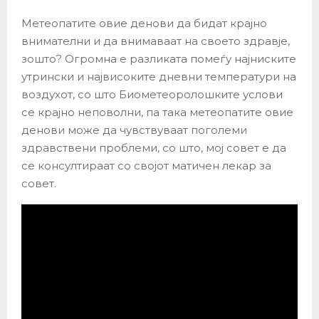
Метеопатите овие денови да бидат крајно
внимателни и да внимаваат на своето здравје,
зошто? Огромна е разликата помеѓу најниските
утрински и највисоките дневни температури на
воздухот, со што Биометеоролошките услови
се крајно неповолни, па така метеопатите овие
денови може да чувствуваат поголеми
здравствени проблеми, со што, мој совет е да
се консултираат со својот матичен лекар за
совет.