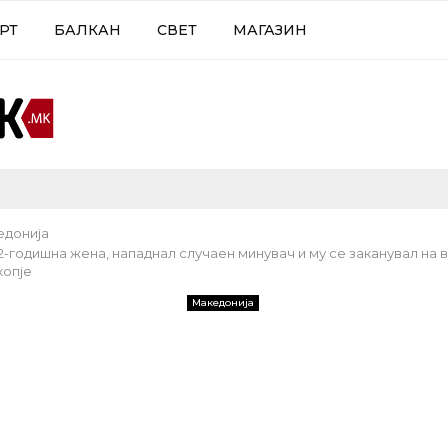
РТ
БАЛКАН
СВЕТ
МАГАЗИН
едонија
-годишна жена, нападнал случаен минувач и му се заканувал на 
копје
Македонија