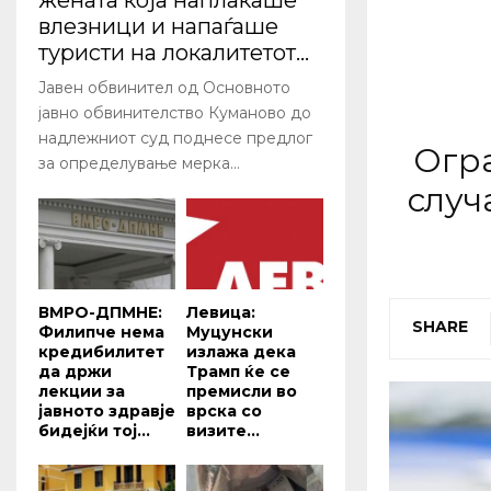
жената која наплаќаше
влезници и напаѓаше
туристи на локалитетот...
Јавен обвинител од Основното
јавно обвинителство Куманово до
надлежниот суд поднесе предлог
Огр
за определување мерка...
случ
ВМРО-ДПМНЕ:
Левица:
SHARE
Филипче нема
Муцунски
кредибилитет
излажа дека
да држи
Трамп ќе се
лекции за
премисли во
јавното здравје
врска со
бидејќи тој...
визите...