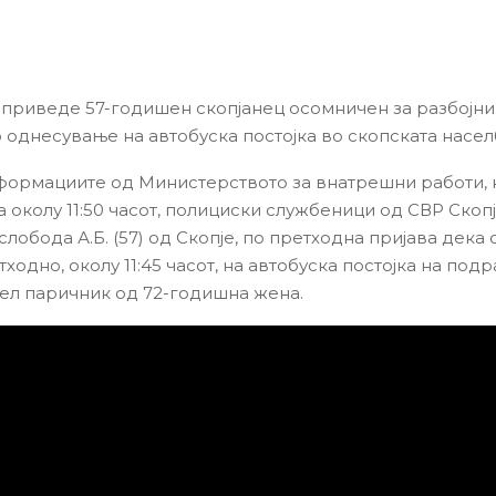
 приведе 57-годишен скопјанец осомничен за разбојн
 однесување на автобуска постојка во скопската насел
ормациите од Министерството за внатрешни работи, на
 околу 11:50 часот, полициски службеници од СВР Скопј
лобода А.Б. (57) од Скопје, по претходна пријава дека 
ходно, околу 11:45 часот, на автобуска постојка на подр
ел паричник од 72-годишна жена.