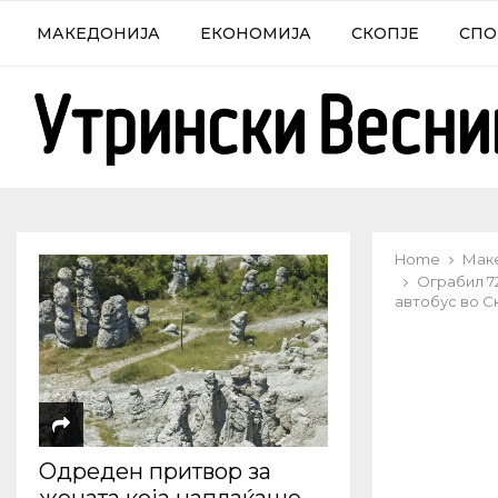
МАКЕДОНИЈА
ЕКОНОМИЈА
СКОПЈЕ
СПО
Home
Мак
Ограбил 72
автобус во С
Одреден притвор за