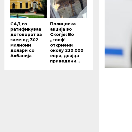
САД го
Полициска
ратификуваа
акција во
договорот за
Скопје: Во
заем од 302
„голф“
милиони
откриени
долари со
околу 230.000
Албанија
евра, двајца
приведени...