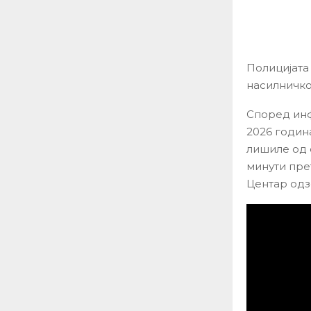
Полицијата
насилничко
Според инф
2026 година
лишиле од с
минути прет
Центар одз