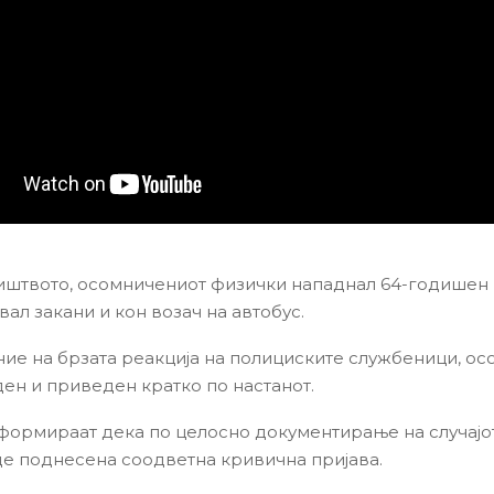
иштвото, осомничениот физички нападнал 64-годишен 
вал закани и кон возач на автобус.
ие на брзата реакција на полициските службеници, о
ден и приведен кратко по настанот.
ормираат дека по целосно документирање на случајо
де поднесена соодветна кривична пријава.