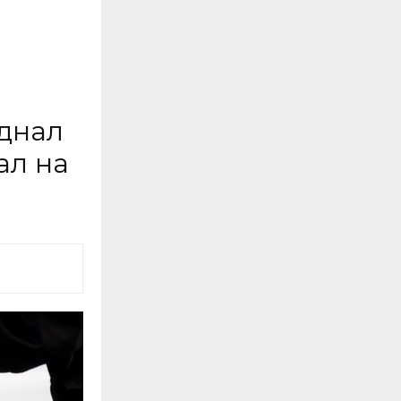
днал
ал на