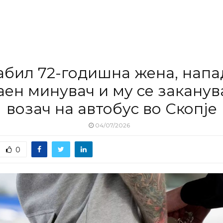
абил 72-годишна жена, напа
аен минувач и му се заканув
возач на автобус во Скопје
04/07/2026
0