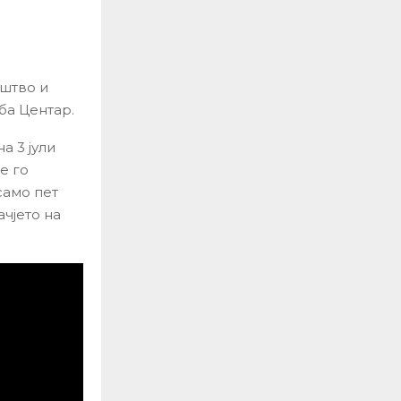
иштво и
ба Центар.
 3 јули
е го
само пет
ачјето на