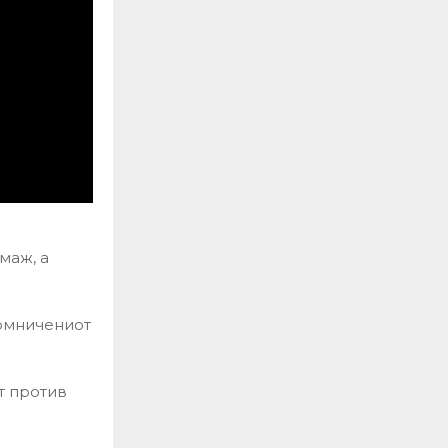
маж, а
сомничениот
т против