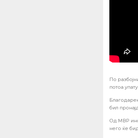
По разбојн
потоа упату
Благодарен
бил пронај
Од МВР инф
него ќе би