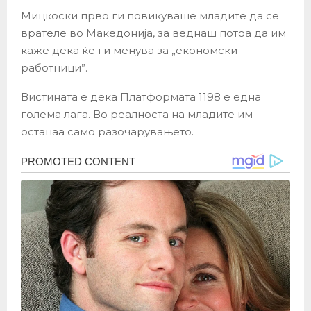
Мицкоски прво ги повикуваше младите да се
врателе во Македонија, за веднаш потоа да им
каже дека ќе ги менува за „економски
работници”.
Вистината е дека Платформата 1198 е една
голема лага. Во реалноста на младите им
останаа само разочарувањето.