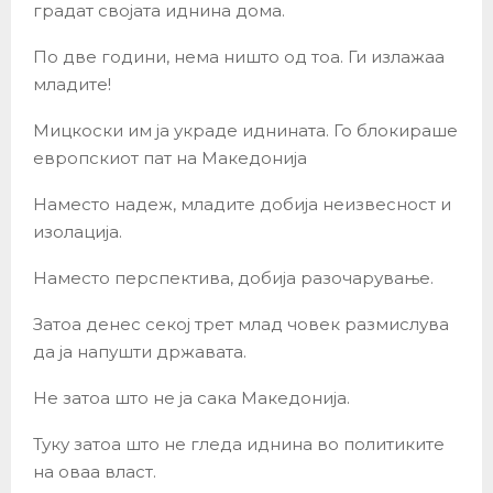
градат својата иднина дома.
По две години, нема ништо од тоа. Ги излажаа
младите!
Мицкоски им ја украде иднината. Го блокираше
европскиот пат на Македонија
Наместо надеж, младите добија неизвесност и
изолација.
Наместо перспектива, добија разочарување.
Затоа денес секој трет млад човек размислува
да ја напушти државата.
Не затоа што не ја сака Македонија.
Туку затоа што не гледа иднина во политиките
на оваа власт.