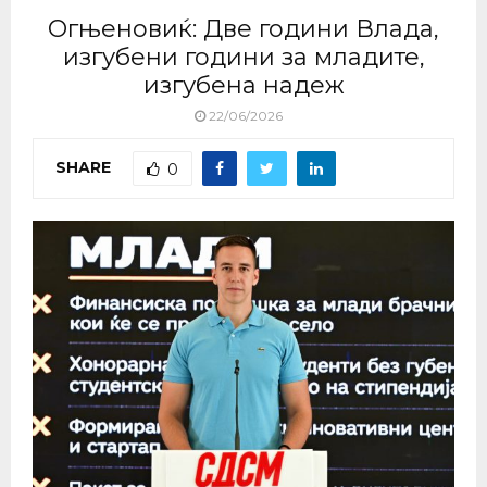
Огњеновиќ: Две години Влада,
изгубени години за младите,
изгубена надеж
22/06/2026
SHARE
0