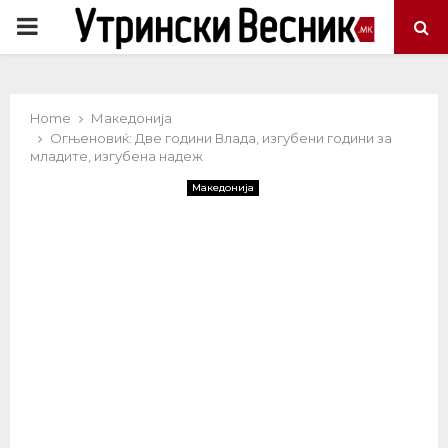
PRIMARY
MENU
Home
Македонија
Огњеновиќ: Две години Влада, изгубени години за
младите, изгубена надеж
Македонија