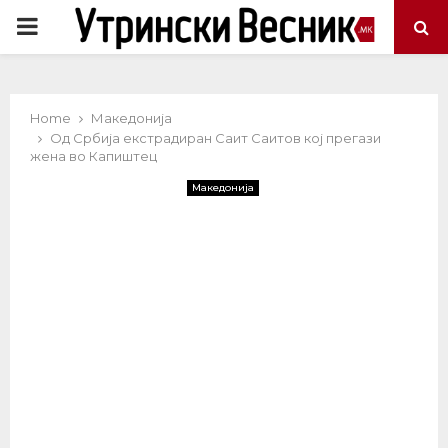
PRIMARY
MENU
Home
Македонија
Од Србија екстрадиран Саит Саитов кој прегази
жена во Капиштец
Македонија