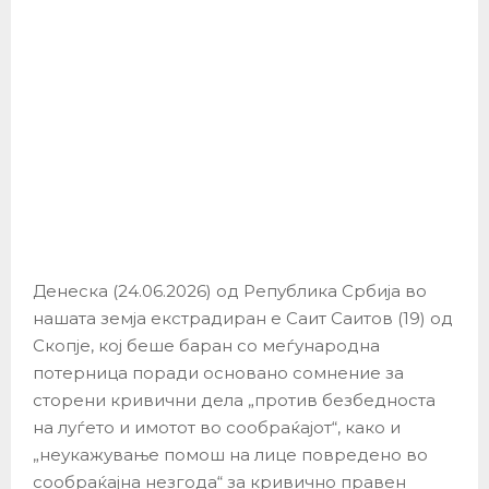
Денеска (24.06.2026) од Република Србија во
нашата земја екстрадиран е Саит Саитов (19) од
Скопје, кој беше баран со меѓународна
потерница поради основано сомнение за
сторени кривични дела „против безбедноста
на луѓето и имотот во сообраќајот“, како и
„неукажување помош на лице повредено во
сообраќајна незгода“ за кривично правен