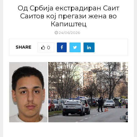
Од Србија екстрадиран Саит
Саитов кој прегази жена во
Капиштец
24/06/2026
SHARE
0