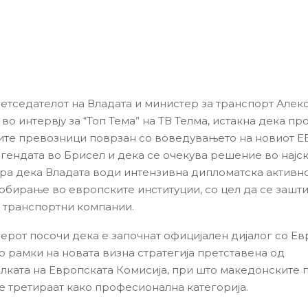
етседателот на Владата и министер за транспорт Алек
во интервју за “Топ Тема” на ТВ Телма, истакна дека пр
те превозници поврзан со воведувањето на новиот ЕЕ
агендата во Брисел и дека се очекува решение во најс
ира дека Владата води интензивна дипломатска активно
обирање во европските институции, со цел да се зашти
транспортни компании.
рот посочи дека е започнат официјален дијалог со Ев
о рамки на новата визна стратегија претставена од
лката на Европската Комисија, при што македонските
се третираат како професионална категорија.