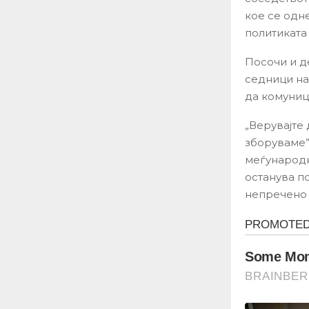
кое се одне
политиката
Посочи и д
седници на
да комуниц
„Верувајте
зборуваме”
меѓународн
останува п
непречено