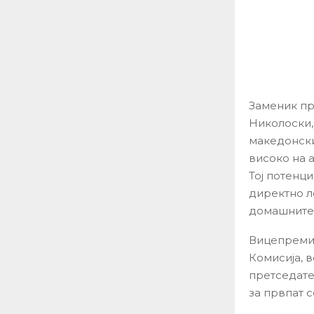
Заменик пр
Николоски, 
македонски
високо на 
Тој потенц
директно л
домашните 
Вицепремие
Комисија, в
претседате
за првпат 