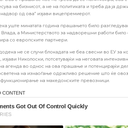
сува на бизнисот, а не на политиката и треба да ја др
 надвор од ова” изјави вицепремиерот.
ека уште минатата година прашањето било разгледува
 Влада, а Министерството за надворешни работи било
ира со европските партнери.
 додека не се случи блокадата не беа свесни во ЕУ за 
, изјави Николоски, потсетувајќи на неговата интензив
а агенда во однос на ова прашање и потенцирајќи де
осветена на изнаоѓање одржливо решение што ќе ов
 функционирање на македонските превозници.