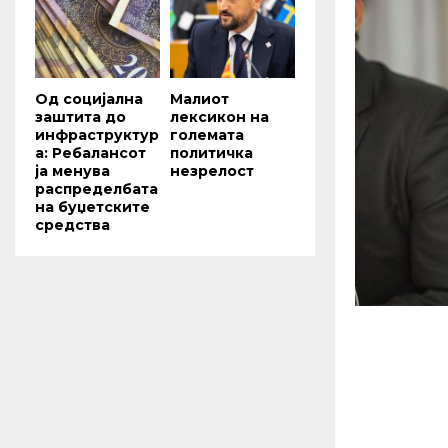
Од социјална
Малиот
заштита до
лексикон на
инфраструктур
големата
а: Ребалансот
политичка
ја менува
незрелост
распределбата
на буџетските
средства