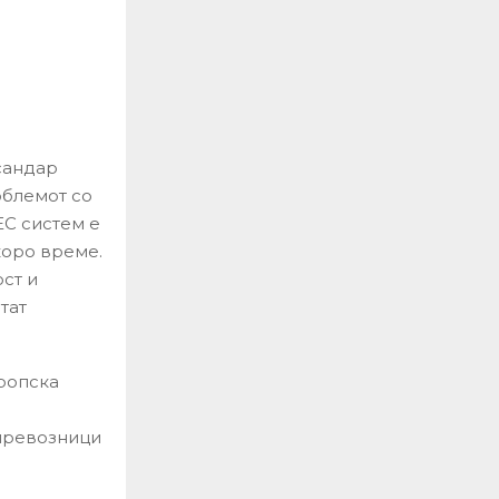
сандар
облемот со
С систем е
коро време.
ст и
тат
ропска
 превозници