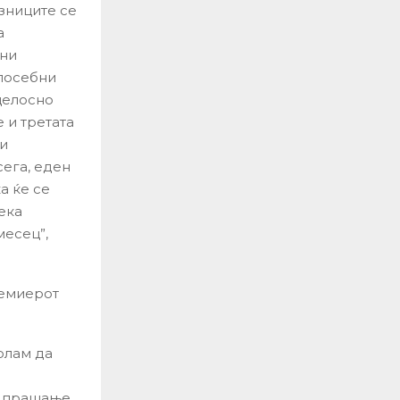
озниците се
а
жни
 посебни
 целосно
 и третата
ри
сега, еден
а ќе се
дека
месец”,
ремиерот
олам да
 е прашање