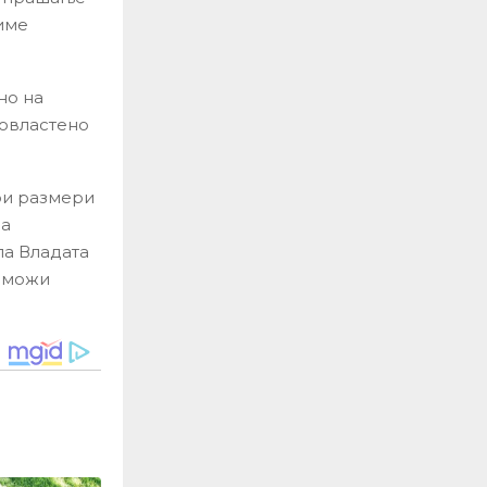
жиме
но на
 овластено
кои размери
на
ла Владата
озможи