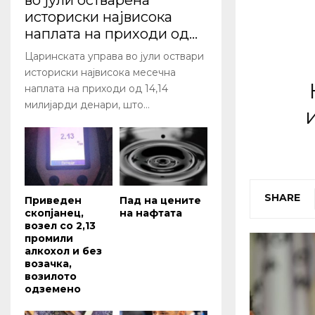
во јули остварена
историски највисока
наплата на приходи од...
Царинската управа во јули оствари
историски највисокa месечна
наплата на приходи од 14,14
милијарди денари, што...
SHARE
Приведен
Пад на цените
скопјанец,
на нафтата
возел со 2,13
промили
алкохол и без
возачка,
возилото
одземено