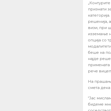
„Контурите 
признати з
категорија
решенија, а
визи, при 
изземање н
опција со 
модалитети
беше на по
најде решен
примената 
рече вице
На прашање
смета дека
“Јас мислам
бидеме мно
соседствот