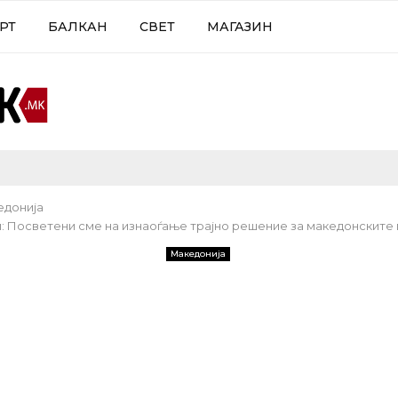
РТ
БАЛКАН
СВЕТ
МАГАЗИН
едонија
: Посветени сме на изнаоѓање трајно решение за македонските
Македонија