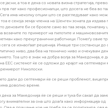
се јасни, а тоа е дека со новата визна стратегија, прев
а прв пат како професионалци, што досега не беа во та
. Сега има неколку опции што се разгледуваат како мо
 тоа е секоја земја членка на Шенген зоната да издава
што деновите би се броеле само во таа земја, понатаму
а возачите по примерот на пилотите и машиновозачите
третман како прекугранични работници. Помеѓу овие т
 сега се изнаоѓаат решенија. Имаше три состаноци до 
литичко ниво, два беа на техничко ниво и очекувам дек
ието. Тоа што е знак на добра волја за Македонија, е 
на ЕЕС системот ќе се одложи до крајот на септември 
премиерот Николоски.
то дали до септември ќе се реши проблемот, вицеп
 има доволно време.
 дека за Македонија ќе се реши и тука би сакал да зам
гу внимателни за она што доаѓа како информација од
о. Ова е прашање кое не треба да се политизира, ова