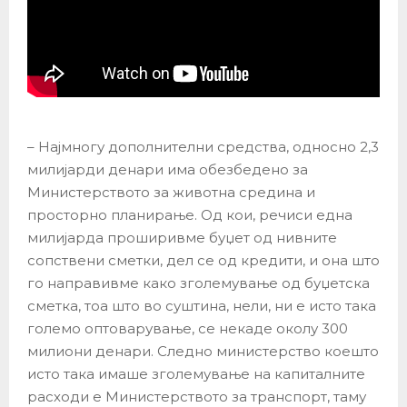
– Најмногу дополнителни средства, односно 2,3
милијарди денари има обезбедено за
Министерството за животна средина и
просторно планирање. Од кои, речиси една
милијарда проширивме буџет од нивните
сопствени сметки, дел се од кредити, и она што
го направивме како зголемување од буџетска
сметка, тоа што во суштина, нели, ни е исто така
големо оптоварување, се некаде околу 300
милиони денари. ​Следно министерство коешто
исто така имаше зголемување на капиталните
расходи е Министерството за транспорт, таму