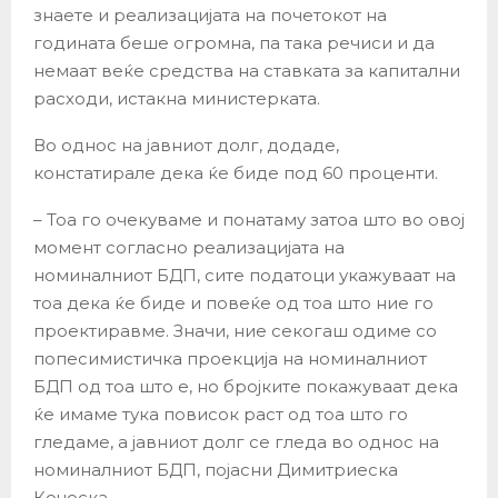
знаете и реализацијата на почетокот на
годината беше огромна, па така речиси и да
немаат веќе средства на ставката за капитални
расходи, истакна министерката.
Во однос на јавниот долг, додаде,
констатирале дека ќе биде под 60 проценти.
– Тоа го очекуваме и понатаму затоа што во овој
момент согласно реализацијата на
номиналниот БДП, сите податоци укажуваат на
тоа дека ќе биде и повеќе од тоа што ние го
проектиравме. Значи, ние секогаш одиме со
попесимистичка проекција на номиналниот
БДП од тоа што е, но бројките покажуваат дека
ќе имаме тука повисок раст од тоа што го
гледаме, а јавниот долг се гледа во однос на
номиналниот БДП, појасни Димитриеска
Кочоска.