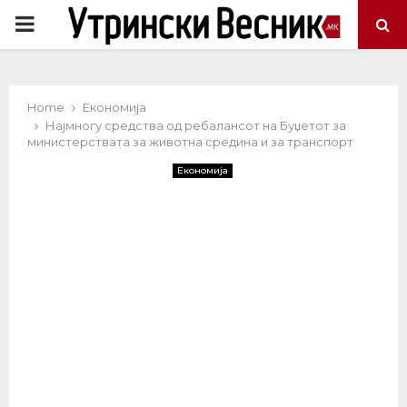
PRIMARY
MENU
Home
Економија
Најмногу средства од ребалансот на Буџетот за
министерствата за животна средина и за транспорт
Економија