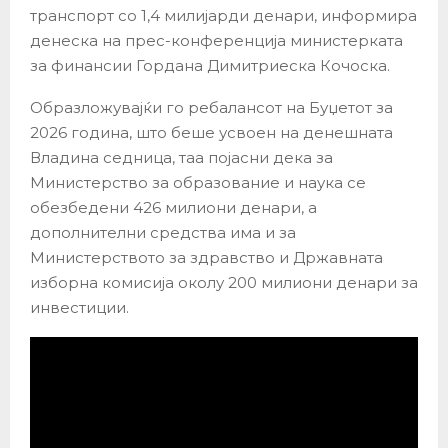
транспорт со 1,4 милијарди денари, информира
денеска на прес-конференција министерката
за финансии Гордана Димитриеска Кочоска.
Образложувајќи го ребалансот на Буџетот за
2026 година, што беше усвоен на денешната
Владина седница, таа појасни дека за
Министерство за образование и наука се
обезбедени 426 милиони денари, а
дополнителни средства има и за
Министерството за здравство и Државната
изборна комисија околу 200 милиони денари за
инвестиции.