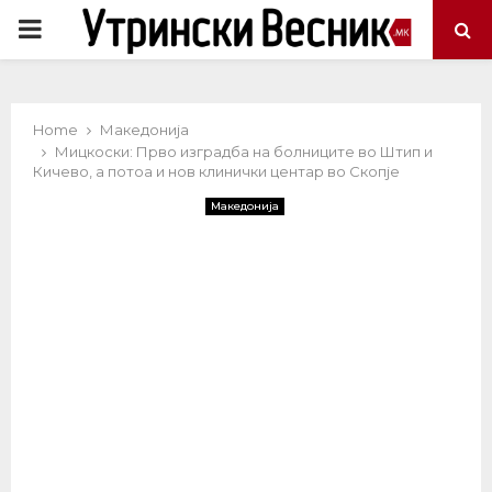
PRIMARY
MENU
Home
Македонија
Мицкоски: Прво изградба на болниците во Штип и
Кичево, а потоа и нов клинички центар во Скопје
Македонија