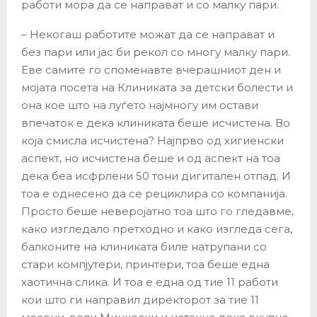
работи мора да се направат и со малку пари.
– Некогаш работите можат да се направат и
без пари или јас би рекол со многу малку пари.
Еве самите го споменавте вчерашниот ден и
мојата посета на Клиниката за детски болести и
она кое што на луѓето најмногу им остави
впечаток е дека клиниката беше исчистена. Во
која смисла исчистена? Најпрво од хигиенски
аспект, но исчистена беше и од аспект на тоа
дека беа исфрлени 50 тони дигитален отпад. И
тоа е однесено да се рециклира со компанија.
Просто беше неверојатно тоа што го гледавме,
како изгледало претходно и како изгледа сега,
балконите на клиниката биле натрупани со
стари компјутери, принтери, тоа беше една
хаотична слика. И тоа е една од тие 11 работи
кои што ги направил директорот за тие 11