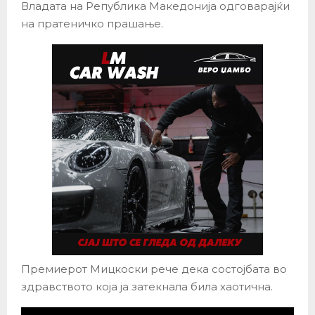
Владата на Република Македонија одговарајќи
на пратеничко прашање.
Премиерот Мицкоски рече дека состојбата во
здравството која ја затекнала била хаотична.