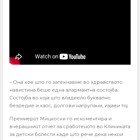
– Она кое што го затекнавме во здравството
навистина беше една алармантна состојба.
Состојба во која што владеело буквално
безредие и хаос, долгови натрупани, изјави тој.
Премиерот Мицкоски го искоментира и
вчерашниот отчет за сработеното во Клиниката
за детски болести каде што рече дека некои