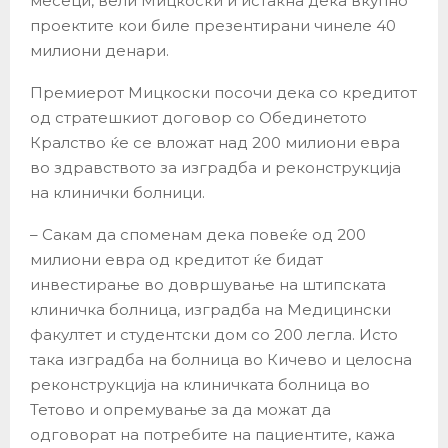
месеци, вели Мицкоски и истакна дека вкупно
проектите кои биле презентирани чинеле 40
милиони денари.
Премиерот Мицкоски посочи дека со кредитот
од стратешкиот договор со Обединетото
Кралство ќе се вложат над 200 милиони евра
во здравството за изградба и реконструкција
на клинички болници.
– Сакам да споменам дека повеќе од 200
милиони евра од кредитот ќе бидат
инвестирање во довршување на штипската
клиничка болница, изградба на Медицински
факултет и студентски дом со 200 легла. Исто
така изградба на болница во Кичево и целосна
реконструкција на клиничката болница во
Тетово и опремување за да можат да
одговорат на потребите на пациентите, кажа