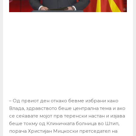
– Од првиот ден откако бевме избрани како
Влада, здравството беше централна тема и ако
се сеќавате мојот прв теренски настан и изјава
беше токму од Клиничката болница во Штип,
порача Христијан Мицкоски претседател на