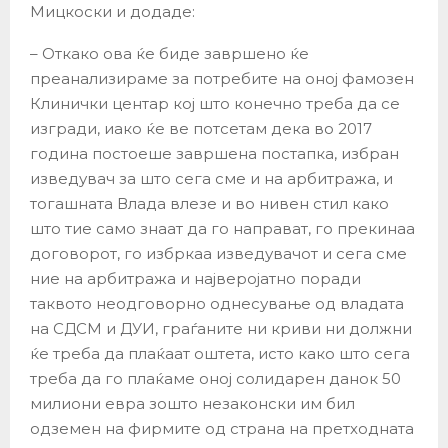
Мицкоски и додаде:
– Откако ова ќе биде завршено ќе
преанализираме за потребите на оној фамозен
Клинички центар кој што конечно треба да се
изгради, иако ќе ве потсетам дека во 2017
година постоеше завршена постапка, избран
изведувач за што сега сме и на арбитража, и
тогашната Влада влезе и во нивен стил како
што тие само знаат да го направат, го прекинаа
договорот, го избркаа изведувачот и сега сме
ние на арбитража и најверојатно поради
таквото неодговорно однесување од владата
на СДСМ и ДУИ, граѓаните ни криви ни должни
ќе треба да плаќаат оштета, исто како што сега
треба да го плаќаме оној солидарен данок 50
милиони евра зошто незаконски им бил
одземен на фирмите од страна на претходната