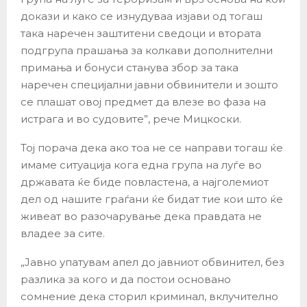
докази и како се изнудуваа изјави од тогаш
така наречен заштитени сведоци и втората
подгрупа прашања за колкави дополнителни
примања и бонуси станува збор за така
наречен специјални јавни обвинители и зошто
се плашат овој предмет да влезе во фаза на
истрага и во судовите”, рече Мицкоски.
Тој порача дека ако тоа не се направи тогаш ќе
имаме ситуација кога една група на луѓе во
државата ќе биде повластена, а најголемиот
дел од нашите граѓани ќе бидат тие кои што ќе
живеат во разочарување дека правдата не
владее за сите.
„Јавно упатувам апел до јавниот обвинител, без
разлика за кого и да постои основано
сомнение дека сторил криминал, вклучително