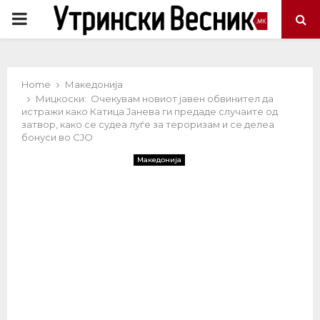
PRIMARY
MENU
Home
Македонија
Мицкоски: Очекувам новиот јавен обвинител да
истражи како Катица Јанева ги предаде случаите од
затвор, како се судеа луѓе за тероризам и се делеа
бонуси во СЈО
Македонија