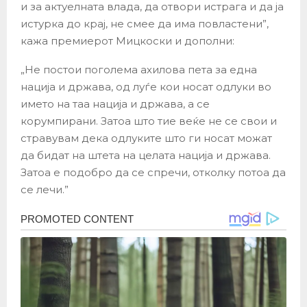
и за актуелната влада, да отвори истрага и да ја
истурка до крај, не смее да има повластени”,
кажа премиерот Мицкоски и дополни:
„Не постои поголема ахилова пета за една
нација и држава, од луѓе кои носат одлуки во
името на таа нација и држава, а се
корумпирани. Затоа што тие веќе не се свои и
стравувам дека одлуките што ги носат можат
да бидат на штета на целата нација и држава.
Затоа е подобро да се спречи, отколку потоа да
се лечи.”