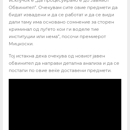
исклучок е „да процесуирано е до Јавниот
Обвинител”. Очекувам сите овие предмети да
бидат извадени и да се работат и да се види
дали таму има основано сомнение за сторен
криминал од луѓето кои ги воделе тие
институции или нема”, посочи премиерот
Мицкоски.
Тој истакна дека очекува од новиот јавен
обвинител да направи детална анализа и да се
постапи по овие веќе доставени предмети.