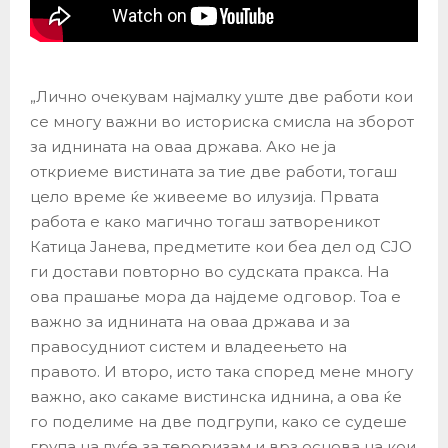
„Лично очекувам најмалку уште две работи кои
се многу важни во историска смисла на зборот
за иднината на оваа држава. Ако не ја
откриеме вистината за тие две работи, тогаш
цело време ќе живееме во илузија. Првата
работа е како магично тогаш затвореникот
Катица Јанева, предметите кои беа дел од СЈО
ги достави повторно во судската пракса. На
ова прашање мора да најдеме одговор. Тоа е
важно за иднината на оваа држава и за
правосудниот систем и владеењето на
правото. И второ, исто така според мене многу
важно, ако сакаме вистинска иднина, а ова ќе
го поделиме на две подгрупи, како се судеше
група на луѓе за тероризам и врз основа на кои