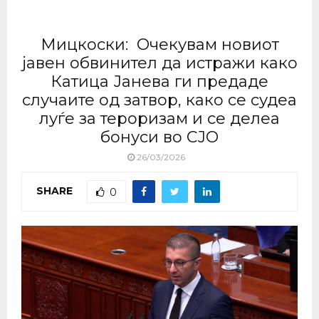
Мицкоски: Очекувам новиот
јавен обвинител да истражи како
Катица Јанева ги предаде
случаите од затвор, како се судеа
луѓе за тероризам и се делеа
бонуси во СЈО
26/03/2026
SHARE
0