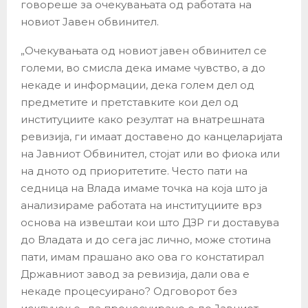
говореше за очекувањата од работата на
новиот Јавен обвинител.
„Очекувањата од новиот јавен обвинител се
големи, во смисла дека имаме чувство, а до
некаде и информации, дека голем дел од
предметите и претставките кои дел од
институциите како резултат на внатрешната
ревизија, ги имаат доставено до канцеларијата
на Јавниот Обвинител, стојат или во фиока или
на дното од приоритетите. Често пати на
седница на Влада имаме точка на која што ја
анализираме работата на институциите врз
основа на извештаи кои што ДЗР ги доставува
до Владата и до сега јас лично, може стотина
пати, имам прашано ако ова го констатирал
Државниот завод за ревизија, дали ова е
некаде процесуирано? Одговорот без