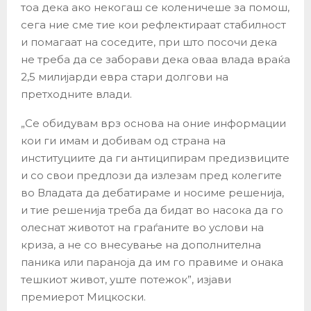
тоа дека ако некогаш се коленичеше за помош,
сега ние сме тие кои рефлектираат стабилност
и помагаат на соседите, при што посочи дека
не треба да се заборави дека оваа влада враќа
2,5 милијарди евра стари долгови на
претходните влади.
„Се обидувам врз основа на оние информации
кои ги имам и добивам од страна на
институциите да ги антиципирам предизвиците
и со свои предлози да излезам пред колегите
во Владата да дебатираме и носиме решенија,
и тие решенија треба да бидат во насока да го
олеснат животот на граѓаните во услови на
криза, а не со внесување на дополнителна
паника или параноја да им го правиме и онака
тешкиот живот, уште потежок”, изјави
премиерот Мицкоски.