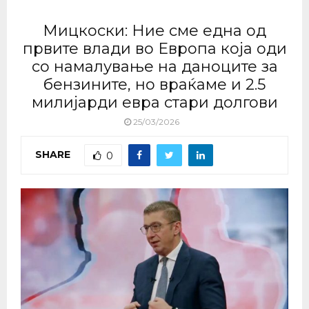
Мицкоски: Ние сме една од
првите влади во Европа која оди
со намалување на даноците за
бензините, но враќаме и 2.5
милијарди евра стари долгови
25/03/2026
SHARE
0