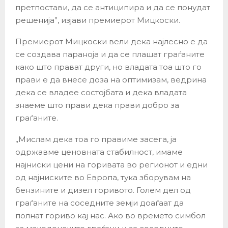
претпостави, да се антиципира и да се понудат
решенија”, изјави премиерот Мицкоски.
Премиерот Мицкоски вели дека најлесно е да
се создава параноја и да се плашат граѓаните
како што прават други, но владата тоа што го
прави е да внесе доза на оптимизам, ведрина
дека се владее состојбата и дека владата
знаеме што прави дека прави добро за
граѓаните.
„Мислам дека тоа го правиме засега, ја
одржавме ценовната стабилност, имаме
најниски цени на горивата во регионот и едни
од најниските во Европа, тука зборувам на
бензините и дизел горивото. Голем дел од
граѓаните на соседните земји доаѓаат да
полнат гориво кај нас. Ако во времето симбол