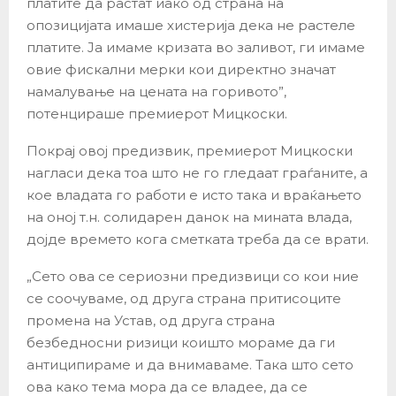
платите да растат иако од страна на
опозицијата имаше хистерија дека не растеле
платите. Ја имаме кризата во заливот, ги имаме
овие фискални мерки кои директно значат
намалување на цената на горивото”,
потенцираше премиерот Мицкоски.
Покрај овој предизвик, премиерот Мицкоски
нагласи дека тоа што не го гледаат граѓаните, а
кое владата го работи е исто така и враќањето
на оној т.н. солидарен данок на мината влада,
дојде времето кога сметката треба да се врати.
„Сето ова се сериозни предизвици со кои ние
се соочуваме, од друга страна притисоците
промена на Устав, од друга страна
безбедносни ризици коишто мораме да ги
антиципираме и да внимаваме. Така што сето
ова како тема мора да се владее, да се