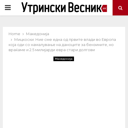
PRIMARY
MENU
Home
Македонија
Мицкоски: Ние сме една од првите влади во Европа
која оди со намалување на даноците за бензините, но
враќаме и 2.5 милијарди евра стари долгови
Македонија