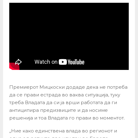
Премиерот Мицкоски додаде дека не потреба
да се прави естрада во ваква ситуација, туку
треба Владата да си ја врши работата да ги
антиципира предизвиците и да носиме
решенија и тоа Владата го прави во моментот.
„Ние како единствена влада во регионот и