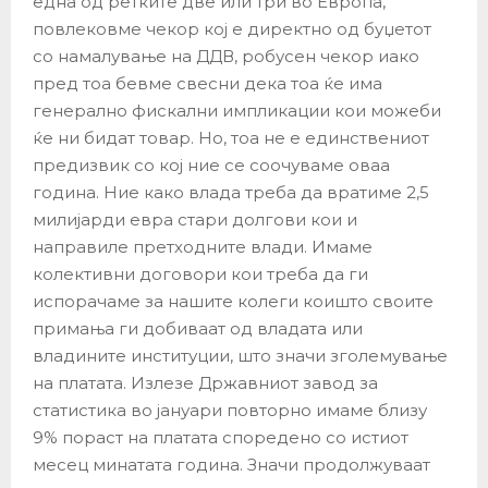
една од ретките две или три во Европа,
повлековме чекор кој е директно од буџетот
со намалување на ДДВ, робусен чекор иако
пред тоа бевме свесни дека тоа ќе има
генерално фискални импликации кои можеби
ќе ни бидат товар. Но, тоа не е единствениот
предизвик со кој ние се соочуваме оваа
година. Ние како влада треба да вратиме 2,5
милијарди евра стари долгови кои и
направиле претходните влади. Имаме
колективни договори кои треба да ги
испорачаме за нашите колеги коишто своите
примања ги добиваат од владата или
владините институции, што значи зголемување
на платата. Излезе Државниот завод за
статистика во јануари повторно имаме близу
9% пораст на платата споредено со истиот
месец минатата година. Значи продолжуваат