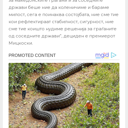
за македонските граѓани и за соседните
држави беше ние да коленичиме и бараме
милост, сега е поинаква состојбата, ние сме тие
кои рефлектираат стабилност, сигурност, ние
сме тие коишто нудиме решенија за граѓаните
од соседните држави”, дециден е премиерот
Мицкоски.