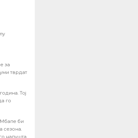
лу
е за
иуми тврдат
одина. Тој
да го
 Мбапе би
а сезона.
 го напушта