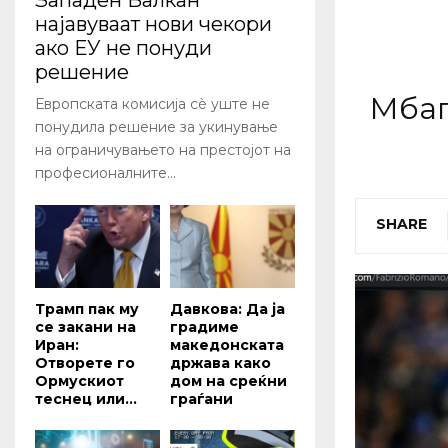
Западен Балкан
најавуваат нови чекори
ако ЕУ не понуди
решение
Мбап
Европската комисија сè уште не
понудила решение за укинување
на ограничувањето на престојот на
професионалните...
SHARE
Трамп пак му
Давкова: Да ја
се закани на
градиме
Иран:
македонската
Отворете го
држава како
Ормускиот
дом на среќни
теснец или...
граѓани