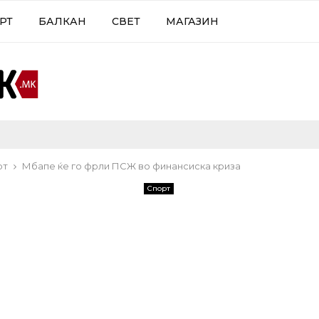
РТ
БАЛКАН
СВЕТ
МАГАЗИН
рт
Мбапе ќе го фрли ПСЖ во финансиска криза
Спорт