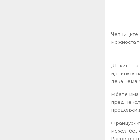
Челниците 
можноста т
„Лекип“, н
иднината н
дека нема 
Мбапе има 
пред некол
продолжи д
Францускит
можел без 
Раководств