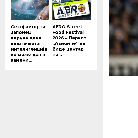
Секој четврти
AERO Street
Јапонец
Food Festival
верува дека
2026 – Паркот
вештачката
„Авионче“ ќе
интелигенција
биде центар
ќе може да ги
на...
замени...