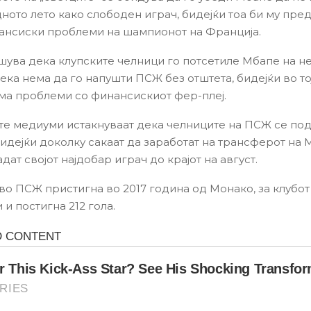
дното лето како слободен играч, бидејќи тоа би му пре
ансиски проблеми на шампионот на Франција.
ишува дека клупските челници го потсетиле Мбапе на н
ка нема да го напушти ПСЖ без отштета, бидејќи во тој
има проблеми со финансискиот фер-плеј.
е медиуми истакнуваат дека челниците на ПСЖ се под
бидејќи доколку сакаат да заработат на трансферот на 
дат својот најдобар играч до крајот на август.
 во ПСЖ пристигна во 2017 година од Монако, за клубот
и постигна 212 гола.