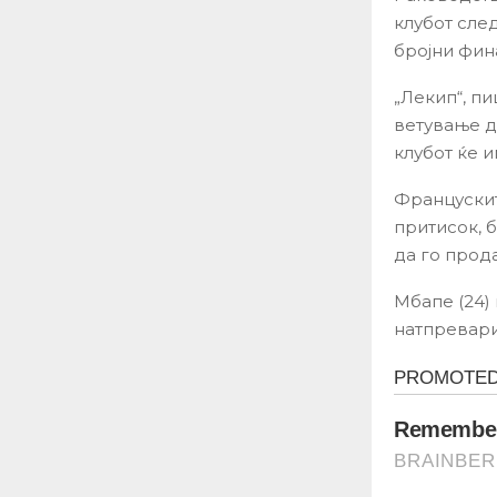
клубот сле
бројни фин
„Лекип“, п
ветување де
клубот ќе 
Францускит
притисок, 
да го прода
Мбапе (24)
натпревари 