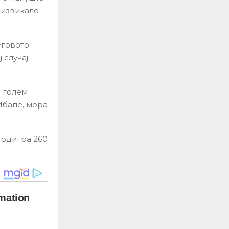
дизвикало
еговото
 случај
 голем
Мбапе, мора
 одигра 260