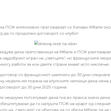
на ПСЖ интензивно преговараат со Килијан Мбапе око
ој да го продолжи договорот со клубот.
аведува дека претставници на Мбапе и ПСЖ разговарал
а најдобриот играч на „светците“, но француските мед
многу работи за кои двете страни имаат исто мислење.
договор со францускиот шампион до 30 јуни следната г
ку недели им порача на клупските челници дека нема 
оговорот до 30 јуни 2025 година.
е медиуми потсетуваат дека тоа во пракса значи дека
обештетување да го напушти ПСЖ на крајот од следнат
ото на „светците“ се обидува да го убеди Мбапе да не