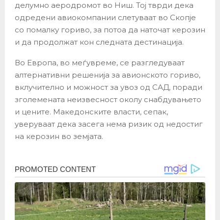
делумно аеродромот во Ниш. Тој тврди дека
одредени авиокомпании слетуваат во Скопје
со помалку гориво, за потоа да наточат керозин
и да продолжат кон следната дестинација.
Во Европа, во меѓувреме, се разгледуваат
алтернативни решенија за авионското гориво,
вклучително и можност за увоз од САД, поради
зголемената неизвесност околу снабдувањето
и цените. Македонските власти, сепак,
уверуваат дека засега нема ризик од недостиг
на керозин во земјата.