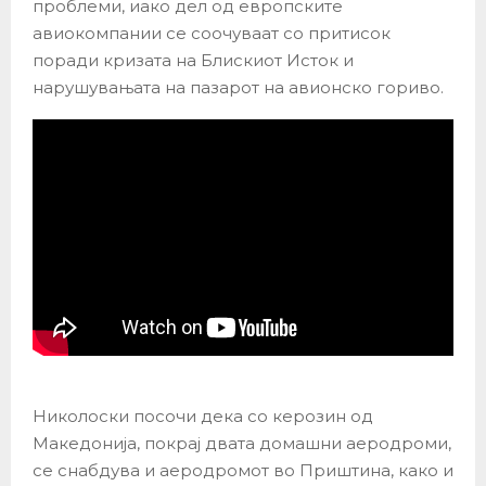
проблеми, иако дел од европските
авиокомпании се соочуваат со притисок
поради кризата на Блискиот Исток и
нарушувањата на пазарот на авионско гориво.
Николоски посочи дека со керозин од
Македонија, покрај двата домашни аеродроми,
се снабдува и аеродромот во Приштина, како и