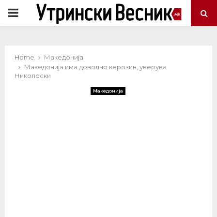
PRIMARY
MENU
Home
Македонија
Македонија има доволно керозин, уверува
Николоски
Македонија