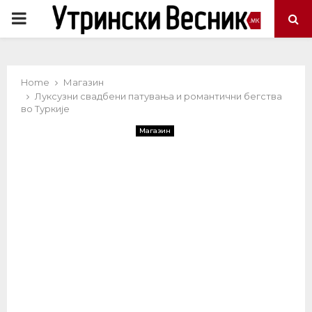
PRIMARY
MENU
Home
Магазин
Луксузни свадбени патувања и романтични бегства
во Туркије
Магазин