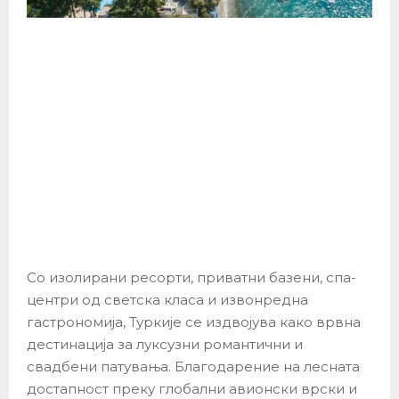
Со изолирани ресорти, приватни базени, спа-
центри од светска класа и извонредна
гастрономија, Туркије се издвојува како врвна
дестинација за луксузни романтични и
свадбени патувања. Благодарение на лесната
достапност преку глобални авионски врски и