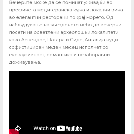
Вечерите може да се поминат уживајќи во
префинета медитеранска кујна и локални вина
во елегантни ресторани покрај морето. Од
набљудување на ѕвезденото небо до вечерни
посети на осветлени археолошки локалитети
како Аспендос, Патара и Сиде, Анталија нуди
софистициран меден месец исполнет со
ексклузивност, романтика и незаборавни
доживувања.