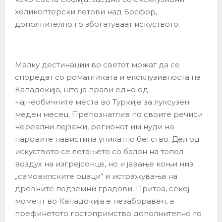
хеликоптерски летови над Босфор,
дополнително го збогатуваат искуството.
Малку дестинации во светот можат да се
споредат со романтиката и ексклузивноста на
Кападокија, што ја прави едно од
најнеобичните места во Туркије за луксузен
меден месец. Препознатлив по своите речиси
нереални пејзажи, регионот им нуди на
паровите навистина уникатно бегство. Дел од
искуството се летањето со балон на топол
воздух на изгрејсонце, но и јавање коњи низ
„самовилските оџаци“ и истражувања на
древните подземни градови. Притоа, секој
момент во Кападокија е незаборавен, а
префинетото гостопримство дополнително го