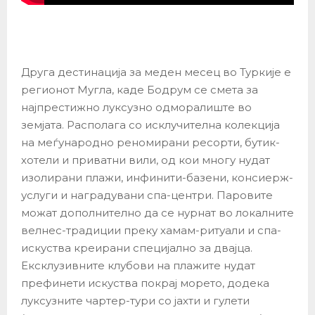
Друга дестинација за меден месец во Туркије е
регионот Мугла, каде Бодрум се смета за
најпрестижно луксузно одморалиште во
земјата. Располага со исклучителна колекција
на меѓународно реномирани ресорти, бутик-
хотели и приватни вили, од кои многу нудат
изолирани плажи, инфинити-базени, консиерж-
услуги и наградувани спа-центри. Паровите
можат дополнително да се нурнат во локалните
велнес-традиции преку хамам-ритуали и спа-
искуства креирани специјално за двајца.
Ексклузивните клубови на плажите нудат
префинети искуства покрај морето, додека
луксузните чартер-тури со јахти и гулети