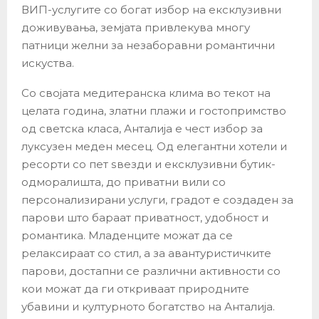
ВИП-услугите со богат избор на ексклузивни
доживувања, земјата привлекува многу
патници желни за незаборавни романтични
искуства.
Со својата медитеранска клима во текот на
целата година, златни плажи и гостопримство
од светска класа, Анталија е чест избор за
луксузен меден месец. Од елегантни хотели и
ресорти со пет ѕвезди и ексклузивни бутик-
одморалишта, до приватни вили со
персонализирани услуги, градот е создаден за
парови што бараат приватност, удобност и
романтика. Младенците можат да се
релаксираат со стил, а за авантуристичките
парови, достапни се различни активности со
кои можат да ги откриваат природните
убавини и културното богатство на Анталија.