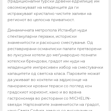
(традиционални турски дрвени едрилици) им
овозможуваат на младенците да ги
истражуваат кристално чистите заливи на
регионот во целосна приватност.
Динамичната метропола Истанбул нуди
спектакуларни пејзажи, историски
знаменитости и раскошно сместување. Од
реставрирани османлиски палати претворени
во луксузни хотели до меѓународно познати
хотелски брендови, градот им нуди на
младенците импресивен избор на сместувачки
капацитети од светска класа. Паровите можат
да уживаат во коктели на зајдисонце на
панорамски кровни тераси со поглед кон
градскиот хоризонт, како и во врвна
гастрономија во ресторани со MICHELIN-
ѕвезди. Најпознатите знаменитости на градот,
како Света Софија, заедно со ексклузивни