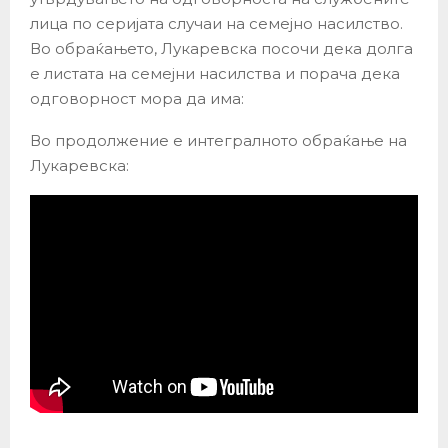
лица по серијата случаи на семејно насилство.
Во обраќањето, Лукаревска посочи дека долга
е листата на семејни насилства и порача дека
одговорност мора да има:
Во продолжение е интегралното обраќање на
Лукаревска: