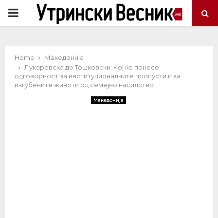
PRIMARY
MENU
Home
Македонија
Лукаревска до Тошковски: Кој ќе понесе
одговорност за институционалните пропусти и за
изгубените животи од семејно насилство
Македонија