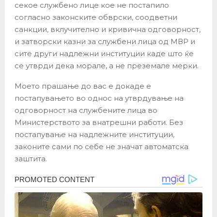
секое службено лице кое не постапило
согласно законските обврски, соодветни
санкции, вклучително и кривична одговорност,
и затворски казни за службени лица од МВР и
сите други надлежни институции каде што ќе
се утврди дека морале, а не преземале мерки.
Моето прашање до вас е докаде е
постапувањето во однос на утврдување на
одговорност на службените лица во
Министерството за внатрешни работи. Без
постапување на надлежните институции,
законите сами по себе не значат автоматска
заштита.