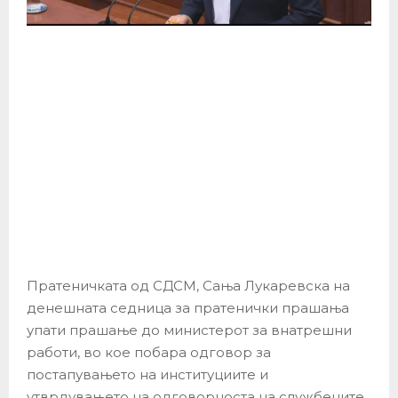
Пратеничката од СДСМ, Сања Лукаревска на
денешната седница за пратенички прашања
упати прашање до министерот за внатрешни
работи, во кое побара одговор за
постапувањето на институциите и
утврдувањето на одговорноста на службените