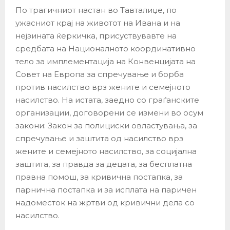
По трагичниот настан во Тавталиџе, по
ужасниот крај на животот на Ивана и на
нејзината ќеркичка, присуствувавте на
средбата на Националното координативно
тело за имплементација на Конвенцијата на
Совет на Европа за спречување и борба
против насилство врз жените и семејното
насилство. На истата, заедно со граѓанските
организации, договорени се измени во осум
закони: Закон за полициски овластувања, за
спречување и заштита од насилство врз
жените и семејното насилство, за социјална
заштита, за правда за децата, за бесплатна
правна помош, за кривична постапка, за
парнична постапка и за исплата на паричен
надоместок на жртви од кривични дела со
насилство.