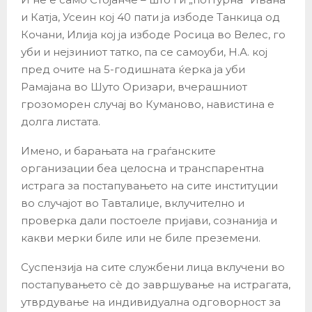
и Катја, Усеин кој 40 пати ја избоде Танкица од
Кочани, Илија кој ја избоде Росица во Велес, го
уби и нејзиниот татко, па се самоуби, Н.А. кој
пред очите на 5-годишната ќерка ја уби
Рамајана во Шуто Оризари, вчерашниот
грозоморен случај во Куманово, навистина е
долга листата.
Имено, и барањата на граѓанските
организации беа целосна и транспарентна
истрага за постапувањето на сите институции
во случајот во Тавталиџе, вклучително и
проверка дали постоеле пријави, сознанија и
какви мерки биле или не биле преземени.
Суспензија на сите службени лица вклучени во
постапувањето сè до завршување на истрагата,
утврдување на индивидуална одговорност за