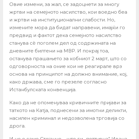
Овие измени, за жал, се задоцнети за многу
жртви на семејното насилство, кои воедно беа
и жртви на институционални слабости. Но,
измените мора да бидат направени, имајќи го
предвид и фактот дека семејното насилство
станува сè поголем дел од содржината на
дневните билтени на МВР. И покрај тоа,
останува прашањето за кобниот 2 март, што со
одговорноста на оние кои не реагирале врз
основа на принципот на должно внимание, кој,
како држава, сме го презеле согласно
Истанбулската конвенција.
Како да не опоменуваа кривичните пријави за
таткото на Катја, поднесени за имотни деликти,
насилен криминал и недозволена трговија со
дрога.
И не е само Стојанче – што ги „поттурна” Ивана