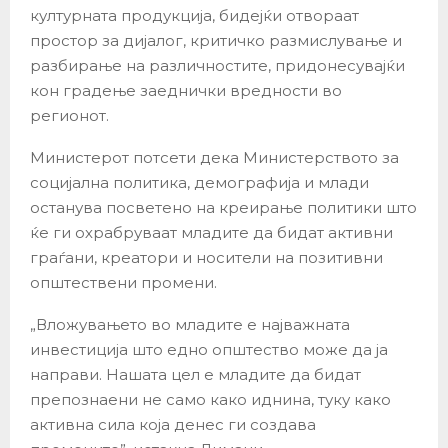
културната продукција, бидејќи отвораат
простор за дијалог, критичко размислување и
разбирање на различностите, придонесувајќи
кон градење заеднички вредности во
регионот.
Министерот потсети дека Министерството за
социјална политика, демографија и млади
останува посветено на креирање политики што
ќе ги охрабруваат младите да бидат активни
граѓани, креатори и носители на позитивни
општествени промени.
„Вложувањето во младите е најважната
инвестиција што едно општество може да ја
направи. Нашата цел е младите да бидат
препознаени не само како иднина, туку како
активна сила која денес ги создава