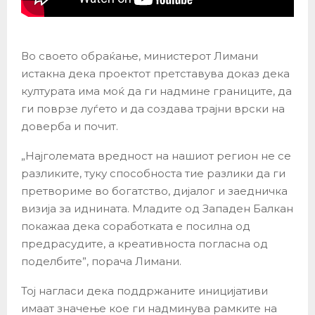
Во своето обраќање, министерот Лимани
истакна дека проектот претставува доказ дека
културата има моќ да ги надмине границите, да
ги поврзе луѓето и да создава трајни врски на
доверба и почит.
„Најголемата вредност на нашиот регион не се
разликите, туку способноста тие разлики да ги
претвориме во богатство, дијалог и заедничка
визија за иднината. Младите од Западен Балкан
покажаа дека соработката е посилна од
предрасудите, а креативноста погласна од
поделбите”, порача Лимани.
Тој нагласи дека поддржаните иницијативи
имаат значење кое ги надминува рамките на