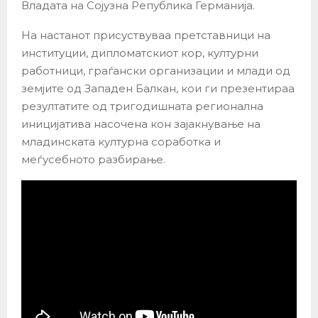
Владата на Сојузна Република Германија.
На настанот присуствуваа претставници на
институции, дипломатскиот кор, културни
работници, граѓански организации и млади од
земјите од Западен Балкан, кои ги презентираа
резултатите од тригодишната регионална
иницијатива насочена кон зајакнување на
младинската културна соработка и
меѓусебното разбирање.