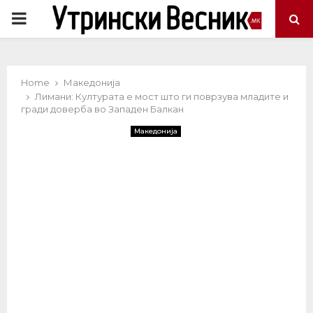
PRIMARY
MENU
Home
Македонија
Лимани: Културата е мост што ги поврзува младите и
гради доверба во Западен Балкан
Македонија