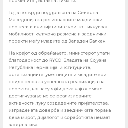
промените”, истакна Лимани.
Тој ја потврди поддршката на Северна
Македонија за регионалните младински
процеси и иницијативите кои поттикнуваат
мобилност, културна размена и заеднички
проекти меѓу младите од Западен Балкан.
На крајот од обраќањето, министерот упати
благодарност до RYCO, Владата на Сојузна
Република Германија, институциите,
организациите, уметниците и младите кои
придонесоа за успешната реализација на
проектот, нагласувајќи дека најголемото
достигнување не се реализираните
активности, туку создадените пријателства,
изградената доверба и заедничката порака
дека мирот, дијалогот и соработката немаат
алтернатива.